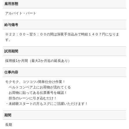
雇用形態
アルバイト・パート
給与備考
※２２：００～翌５：００の間は深夜手当込みで時給１４０７円になりま
す。
試用期間
採用後1か月間（最大2か月迄の延長あり）
仕事内容
モクモク、コツコツ♪簡単仕分け作業！
ベルトコンベア上にお荷物が流れてくる
お荷物に貼ってある伝票番号を確認！
担当のレーンに引き込むだけ！
・未経験スタートの方もスグにご活躍いただけます！
期間
長期