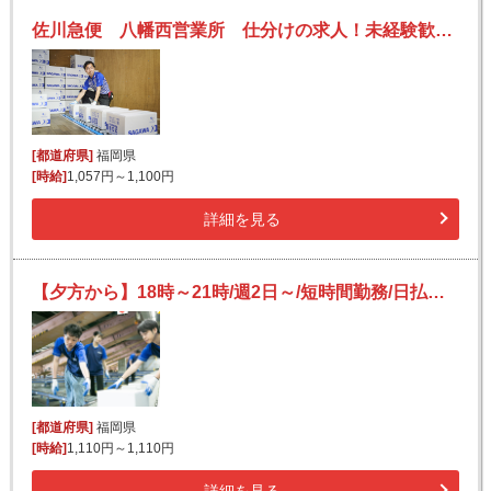
佐川急便 八幡西営業所 仕分けの求人！未経験歓迎！先輩たちがサポートします♪
[都道府県]
福岡県
[時給]
1,057円～1,100円
詳細を見る
【夕方から】18時～21時/週2日～/短時間勤務/日払いOK(規定有)/副業可/未経験歓迎
[都道府県]
福岡県
[時給]
1,110円～1,110円