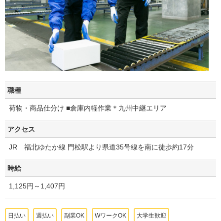
職種
荷物・商品仕分け ■倉庫内軽作業＊九州中継エリア
アクセス
JR 福北ゆたか線 門松駅より県道35号線を南に徒歩約17分
時給
1,125円～1,407円
日払い
週払い
副業OK
WワークOK
大学生歓迎