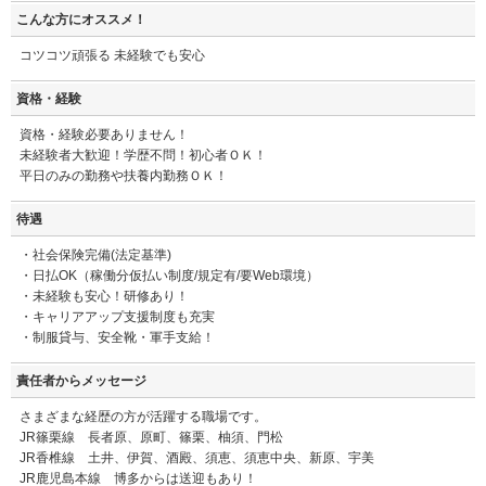
こんな方にオススメ！
コツコツ頑張る 未経験でも安心
資格・経験
資格・経験必要ありません！
未経験者大歓迎！学歴不問！初心者ＯＫ！
平日のみの勤務や扶養内勤務ＯＫ！
待遇
・社会保険完備(法定基準)
・日払OK（稼働分仮払い制度/規定有/要Web環境）
・未経験も安心！研修あり！
・キャリアアップ支援制度も充実
・制服貸与、安全靴・軍手支給！
責任者からメッセージ
さまざまな経歴の方が活躍する職場です。
JR篠栗線 長者原、原町、篠栗、柚須、門松
JR香椎線 土井、伊賀、酒殿、須恵、須恵中央、新原、宇美
JR鹿児島本線 博多からは送迎もあり！