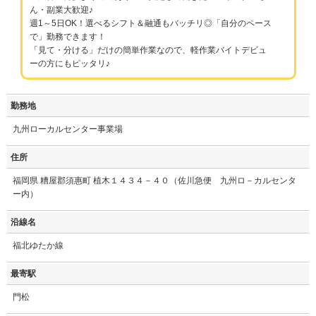
ん・副業大歓迎♪
週1～5日OK！選べるシフト＆融通もバッチリ◎「自分のペース
で」勤務できます！
「見て・分ける」だけの簡単作業なので、軽作業バイトデビュ
ーの方にもピッタリ♪
勤務地
九州ローカルセンター事業場
住所
福岡県 糟屋郡須惠町 植木１４３４－４０（佐川急便 九州ロ－カルセンタ
ー内）
沿線名
福北ゆたか線
最寄駅
門松