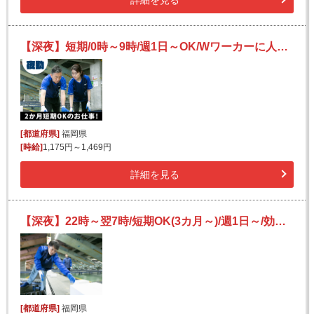
詳細を見る
【深夜】短期/0時～9時/週1日～OK/Wワーカーに人気/送迎あり/日払いOK/副業可/未経験可【2か月間のみ】
[都道府県]
福岡県
[時給]
1,175円～1,469円
詳細を見る
【深夜】22時～翌7時/短期OK(3カ月～)/週1日～/効率良く稼げる/日払いOK(規定有)/フリーター活躍/未経験歓迎
[都道府県]
福岡県