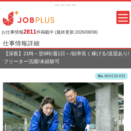
---
--- ---
---
2811
お仕事情報
件掲載中
(最終更新:2026/08/08)
仕事情報詳細
【深夜】21時～翌6時/週1日～/効率良く稼げる/送迎あり/
フリーター活躍/未経験可
W24128-033