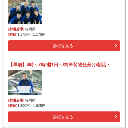
[都道府県]
福岡県
[時給]
1,175円～1,175円
詳細を見る
【早朝】4時～7時/週1日～/簡単荷物仕分け/朝活・短時間/日払い可(規定有)/副業歓迎
[都道府県]
福岡県
[時給]
1,300円～1,625円
詳細を見る