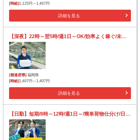
[時給]
1,125円～1,407円
詳細を見る
【深夜】22時～翌5時/週1日～OK/効率よく稼ぐ/未経験歓迎/宅配便の仕分け
[都道府県]
福岡県
[時給]
1,407円～1,407円
詳細を見る
【日勤】短期/8時～12時/週1日～/簡単荷物仕分け/日払い可(規定有)/副業歓迎【2か月間のみ】