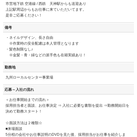
市営地下鉄 空港線 / 西鉄 天神駅からも送迎あり
上記駅周辺からもお仕事に来ていただいてます。
是非ご応募ください！
備考
・ネイルデザイン、長さ自由
※作業時の安全配慮は本人管理となります
・髪色制限なし♪
※金髪・青・緑などの派手色も在籍実績あり！
勤務地
九州ローカルセンター事業場
応募～入社の流れ
＜お仕事開始までの流れ＞
採用担当者と面談、お仕事決定 ⇒ 入社に必要な書類を提出 ⇒勤務開始日を
決めて勤務スタート！
☆面談方法は２種類☆
■来場面談
5分程の会社やお仕事説明のDVDを見た後、採用担当がお仕事を紹介しま