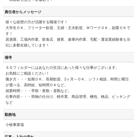
責任者からメッセージ
様々な経歴の方が活躍する職場です！
大学生ＯＫ、フリーター歓迎、主婦・主夫歓迎、ＷワークＯＫ，副業ＯＫで
す！
居酒屋、工場内作業、飲食店、接客、倉庫内作業、宅配・運送業経験者も当
社に多数在籍しています！
備考
ＳＧフィルダーにはあなたの生活にあった様々な仕事がございます。
お気軽にご相談ください！
働き方・・・短期ＯＫ、長期歓迎、2ヶ月～ＯＫ、シフト相談、時間と曜日
が選べる、高時給、短時間ＯＫなど。
就業時間・・・早朝・夜勤・昼勤など。
仕事内容・・・荷物の仕分け、軽作業、商品管理、梱包、検品、ピッキング
など
勤務地
小牧事業場
応募～入社の流れ