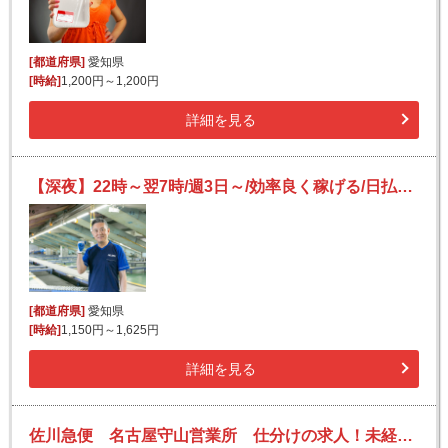
[都道府県]
愛知県
[時給]
1,200円～1,200円
詳細を見る
【深夜】22時～翌7時/週3日～/効率良く稼げる/日払いOK(規定有)/副業可/フリーター活躍/未経験歓迎
[都道府県]
愛知県
[時給]
1,150円～1,625円
詳細を見る
佐川急便 名古屋守山営業所 仕分けの求人！未経験歓迎！先輩たちがサポートします♪