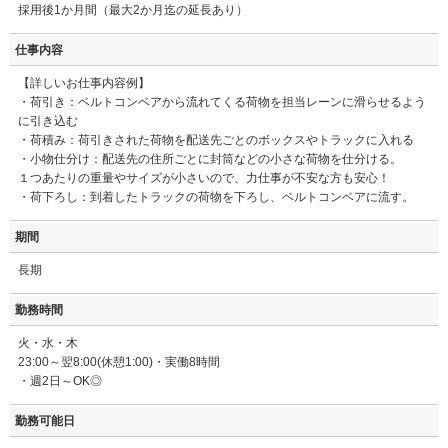
採用後1か月間（最大2か月迄の延長あり）
仕事内容
【詳しいお仕事内容例】
・荷引き：ベルトコンベアから流れてくる荷物を担当レーンに滑らせるよう
に引き込む
・荷積み：荷引きされた荷物を配送先ごとのボックスやトラックに入れる
・小物仕分け：配送先の住所ごとに封筒などの小さな荷物を仕分ける。
１つあたりの重量やサイズが小さいので、力仕事が不安な方も安心！
・荷下ろし：到着したトラックの荷物を下ろし、ベルトコンベアに流す。
期間
長期
勤務時間
火・水・木
23:00～翌8:00(休憩1:00)・実働8時間
・週2日～OK◎
勤務可能日