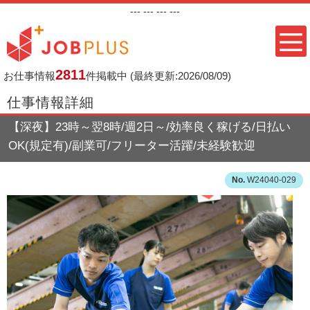
---
--- ---
---
2811
お仕事情報
件掲載中
(最終更新:2026/08/09)
仕事情報詳細
【深夜】23時～翌8時/週2日～/効率良く稼げる/日払い
OK(規定有)/副業可/フリーター活躍/未経験歓迎
W24040-029