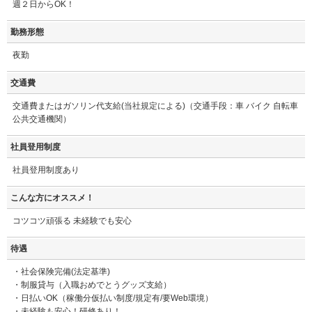
週２日からOK！
勤務形態
夜勤
交通費
交通費またはガソリン代支給(当社規定による)（交通手段：車 バイク 自転車
公共交通機関）
社員登用制度
社員登用制度あり
こんな方にオススメ！
コツコツ頑張る 未経験でも安心
待遇
・社会保険完備(法定基準)
・制服貸与（入職おめでとうグッズ支給）
・日払いOK（稼働分仮払い制度/規定有/要Web環境）
・未経験も安心！研修あり！