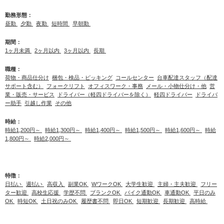
勤務形態：
昼勤
夕勤
夜勤
短時間
早朝勤
期間：
1ヶ月未満
2ヶ月以内
3ヶ月以内
長期
職種：
荷物・商品仕分け
梱包・検品・ピッキング
コールセンター
台車配達スタッフ（配達
サポート含む）
フォークリフト
オフィスワーク・事務
メール・小物仕分け・他
営
業・販売・サービス
ドライバー（軽四ドライバーを除く）
軽四ドライバー
ドライバ
ー助手
引越し作業
その他
時給：
時給1,200円～
時給1,300円～
時給1,400円～
時給1,500円～
時給1,600円～
時給
1,800円～
時給2,000円～
特徴：
日払い
週払い
高収入
副業OK
WワークOK
大学生歓迎
主婦・主夫歓迎
フリー
ター歓迎
高校生応援
学歴不問
ブランクOK
バイク通勤OK
車通勤OK
平日のみ
OK
時短OK
土日祝のみOK
履歴書不問
即日OK
短期歓迎
長期歓迎
高時給