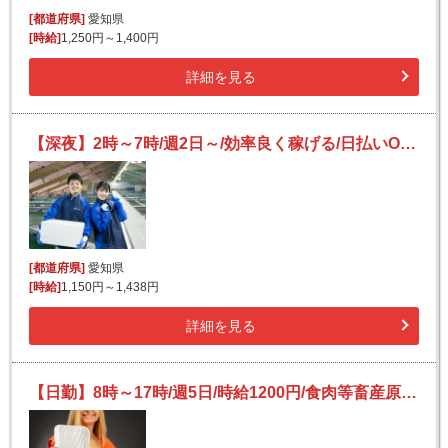
[都道府県]
愛知県
[時給]
1,250円～1,400円
詳細を見る
【深夜】2時～7時/週2日～/効率良く稼げる/日払いOK(規定有)/副業可/フリーター活躍/未経験歓迎
[都道府県]
愛知県
[時給]
1,150円～1,438円
詳細を見る
【日勤】8時～17時/週5日/時給1200円/食肉等畜産原料の出荷作業