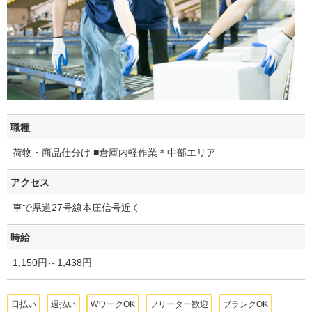
職種
荷物・商品仕分け ■倉庫内軽作業＊中部エリア
アクセス
車で県道27号線本庄信号近く
時給
1,150円～1,438円
日払い
週払い
WワークOK
フリーター歓迎
ブランクOK