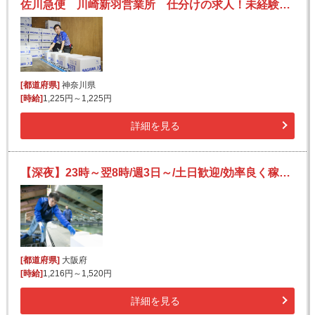
佐川急便 川崎新羽営業所 仕分けの求人！未経験歓迎！先輩たちがサポートします♪
[都道府県]
神奈川県
[時給]
1,225円～1,225円
詳細を見る
【深夜】23時～翌8時/週3日～/土日歓迎/効率良く稼げる/日払いOK(規定有)/フリーター活躍中/未経験歓迎
[都道府県]
大阪府
[時給]
1,216円～1,520円
詳細を見る