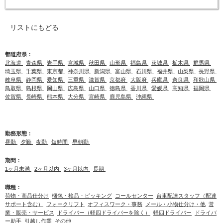
リストにもどる
都道府県：
北海道
青森県
岩手県
宮城県
秋田県
山形県
福島県
茨城県
栃木県
群馬県
埼玉県
千葉県
東京都
神奈川県
新潟県
富山県
石川県
福井県
山梨県
長野県
岐阜県
静岡県
愛知県
三重県
滋賀県
京都府
大阪府
兵庫県
奈良県
和歌山県
鳥取県
島根県
岡山県
広島県
山口県
徳島県
香川県
愛媛県
高知県
福岡県
佐賀県
長崎県
熊本県
大分県
宮崎県
鹿児島県
沖縄県
勤務形態：
昼勤
夕勤
夜勤
短時間
早朝勤
期間：
1ヶ月未満
2ヶ月以内
3ヶ月以内
長期
職種：
荷物・商品仕分け
梱包・検品・ピッキング
コールセンター
台車配達スタッフ（配達
サポート含む）
フォークリフト
オフィスワーク・事務
メール・小物仕分け・他
営
業・販売・サービス
ドライバー（軽四ドライバーを除く）
軽四ドライバー
ドライバ
ー助手
引越し作業
その他