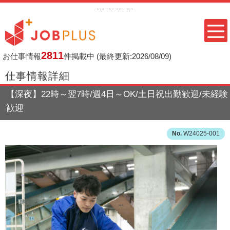
---
--- ---
---
2811
お仕事情報
件掲載中
(最終更新:2026/08/09)
仕事情報詳細
【深夜】22時～翌7時/週4日～OK/土日祝出勤歓迎/未経験
歓迎
W24025-001