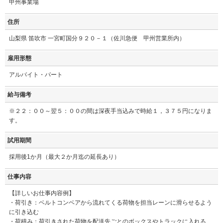
甲州事業場
住所
山梨県 笛吹市 一宮町国分９２０－１（佐川急便 甲州営業所内）
雇用形態
アルバイト・パート
給与備考
※２２：００～翌５：００の間は深夜手当込みで時給１，３７５円になりま
す。
試用期間
採用後1か月（最大２か月迄の延長あり）
仕事内容
【詳しいお仕事内容例】
・荷引き：ベルトコンベアから流れてくる荷物を担当レーンに滑らせるよう
に引き込む
・荷積み：荷引きされた荷物を配送先ごとのボックスやトラックに入れる