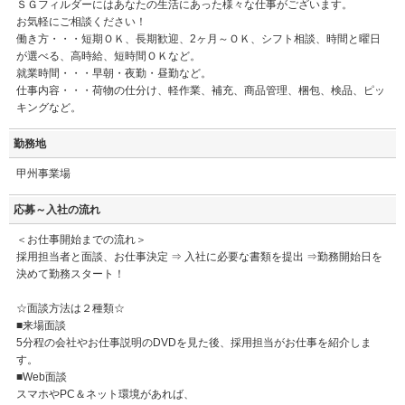
ＳＧフィルダーにはあなたの生活にあった様々な仕事がございます。
お気軽にご相談ください！
働き方・・・短期ＯＫ、長期歓迎、2ヶ月～ＯＫ、シフト相談、時間と曜日
が選べる、高時給、短時間ＯＫなど。
就業時間・・・早朝・夜勤・昼勤など。
仕事内容・・・荷物の仕分け、軽作業、補充、商品管理、梱包、検品、ピッ
キングなど。
勤務地
甲州事業場
応募～入社の流れ
＜お仕事開始までの流れ＞
採用担当者と面談、お仕事決定 ⇒ 入社に必要な書類を提出 ⇒勤務開始日を
決めて勤務スタート！
☆面談方法は２種類☆
■来場面談
5分程の会社やお仕事説明のDVDを見た後、採用担当がお仕事を紹介しま
す。
■Web面談
スマホやPC＆ネット環境があれば、