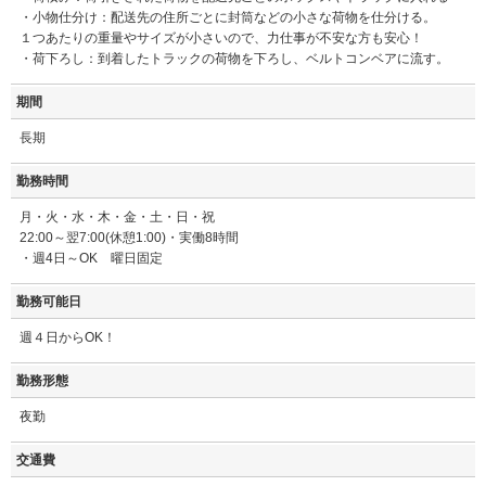
・小物仕分け：配送先の住所ごとに封筒などの小さな荷物を仕分ける。
１つあたりの重量やサイズが小さいので、力仕事が不安な方も安心！
・荷下ろし：到着したトラックの荷物を下ろし、ベルトコンベアに流す。
期間
長期
勤務時間
月・火・水・木・金・土・日・祝
22:00～翌7:00(休憩1:00)・実働8時間
・週4日～OK 曜日固定
勤務可能日
週４日からOK！
勤務形態
夜勤
交通費