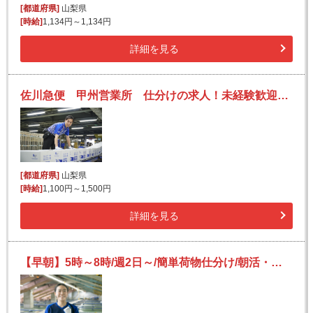
[都道府県]
山梨県
[時給]
1,134円～1,134円
詳細を見る
佐川急便 甲州営業所 仕分けの求人！未経験歓迎！先輩たちがサポートします♪
[都道府県]
山梨県
[時給]
1,100円～1,500円
詳細を見る
【早朝】5時～8時/週2日～/簡単荷物仕分け/朝活・短時間/日払い可(規定有)/副業歓迎