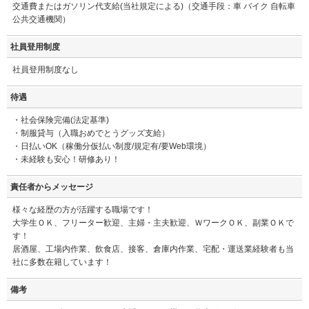
交通費またはガソリン代支給(当社規定による)（交通手段：車 バイク 自転車
公共交通機関）
社員登用制度
社員登用制度なし
待遇
・社会保険完備(法定基準)
・制服貸与（入職おめでとうグッズ支給）
・日払いOK（稼働分仮払い制度/規定有/要Web環境）
・未経験も安心！研修あり！
責任者からメッセージ
様々な経歴の方が活躍する職場です！
大学生ＯＫ、フリーター歓迎、主婦・主夫歓迎、ＷワークＯＫ、副業ＯＫで
す！
居酒屋、工場内作業、飲食店、接客、倉庫内作業、宅配・運送業経験者も当
社に多数在籍しています！
備考