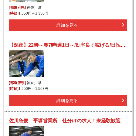
[都道府県]
神奈川県
[時給]
1,350円～1,350円
詳細を見る
【深夜】22時～翌7時/週1日～/効率良く稼げる/日払いOK(規定有)/副業可/フリーター活躍/未経験歓迎
[都道府県]
神奈川県
[時給]
1,250円～1,563円
詳細を見る
佐川急便 平塚営業所 仕分けの求人！未経験歓迎！先輩たちがサポートします♪