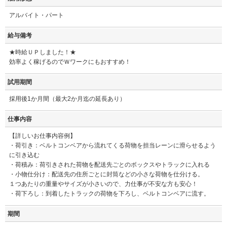
アルバイト・パート
給与備考
★時給ＵＰしました！★
効率よく稼げるのでＷワークにもおすすめ！
試用期間
採用後1か月間（最大2か月迄の延長あり）
仕事内容
【詳しいお仕事内容例】
・荷引き：ベルトコンベアから流れてくる荷物を担当レーンに滑らせるよう
に引き込む
・荷積み：荷引きされた荷物を配送先ごとのボックスやトラックに入れる
・小物仕分け：配送先の住所ごとに封筒などの小さな荷物を仕分ける。
１つあたりの重量やサイズが小さいので、力仕事が不安な方も安心！
・荷下ろし：到着したトラックの荷物を下ろし、ベルトコンベアに流す。
期間