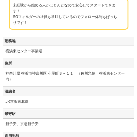
未経験から始める人がほとんどなので安心してスタートできま
す！
SGフィルダーの社員も常駐しているのでフォロー体制もばっち
りです！
勤務地
横浜東センター事業場
住所
神奈川県 横浜市神奈川区 守屋町３－１１ （佐川急便 横浜東センター
内）
沿線名
JR京浜東北線
最寄駅
新子安、京急新子安
雇用形態