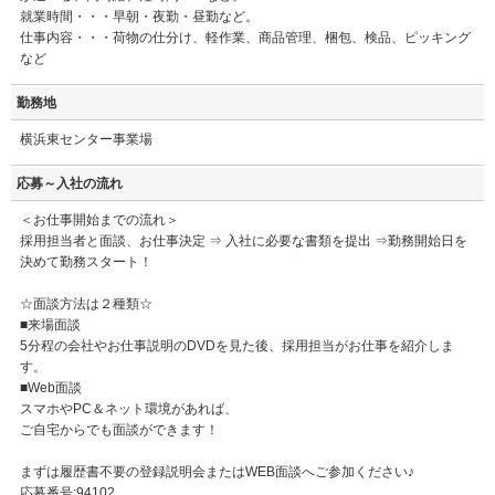
就業時間・・・早朝・夜勤・昼勤など。
仕事内容・・・荷物の仕分け、軽作業、商品管理、梱包、検品、ピッキング
など
勤務地
横浜東センター事業場
応募～入社の流れ
＜お仕事開始までの流れ＞
採用担当者と面談、お仕事決定 ⇒ 入社に必要な書類を提出 ⇒勤務開始日を
決めて勤務スタート！
☆面談方法は２種類☆
■来場面談
5分程の会社やお仕事説明のDVDを見た後、採用担当がお仕事を紹介しま
す。
■Web面談
スマホやPC＆ネット環境があれば、
ご自宅からでも面談ができます！
まずは履歴書不要の登録説明会またはWEB面談へご参加ください♪
応募番号:94102