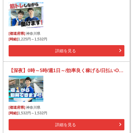
[都道府県]
神奈川県
[時給]
1,225円～1,532円
詳細を見る
【深夜】0時～5時/週1日～/効率良く稼げる/日払いOK(規定有)/副業可/フリーター活躍/未経験歓迎
[都道府県]
神奈川県
[時給]
1,532円～1,532円
詳細を見る