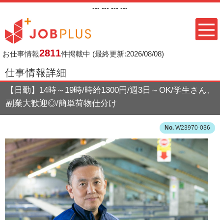
---
--- ---
---
2811
お仕事情報
件掲載中
(最終更新:2026/08/08)
仕事情報詳細
【日勤】14時～19時/時給1300円/週3日～OK/学生さん、
副業大歓迎◎/簡単荷物仕分け
W23970-036