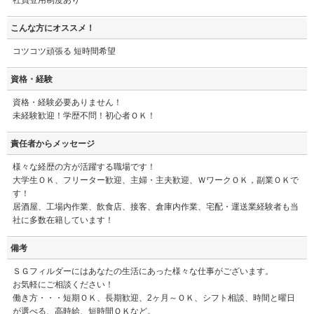
こんな方にオススメ！
コツコツ頑張る 短時間希望
資格・経験
資格・経験必要ありません！
未経験歓迎！学歴不問！初心者ＯＫ！
責任者からメッセージ
様々な経歴の方が活躍する職場です！
大学生ＯＫ、フリーター歓迎、主婦・主夫歓迎、ＷワークＯＫ，副業ＯＫで
す！
居酒屋、工場内作業、飲食店、接客、倉庫内作業、宅配・運送業経験者も当
社に多数在籍しています！
備考
ＳＧフィルダーにはあなたの生活にあった様々な仕事がございます。
お気軽にご相談ください！
働き方・・・短期ＯＫ、長期歓迎、2ヶ月～ＯＫ、シフト相談、時間と曜日
が選べる、高時給、短時間ＯＫなど。