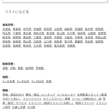
リストにもどる
都道府県：
北海道
青森県
岩手県
宮城県
秋田県
山形県
福島県
茨城県
栃木県
群馬県
埼玉県
千葉県
東京都
神奈川県
新潟県
富山県
石川県
福井県
山梨県
長野県
岐阜県
静岡県
愛知県
三重県
滋賀県
京都府
大阪府
兵庫県
奈良県
和歌山県
鳥取県
島根県
岡山県
広島県
山口県
徳島県
香川県
愛媛県
高知県
福岡県
佐賀県
長崎県
熊本県
大分県
宮崎県
鹿児島県
沖縄県
勤務形態：
昼勤
夕勤
夜勤
短時間
早朝勤
期間：
1ヶ月未満
2ヶ月以内
3ヶ月以内
長期
職種：
荷物・商品仕分け
梱包・検品・ピッキング
コールセンター
台車配達スタッフ（配達
サポート含む）
フォークリフト
オフィスワーク・事務
メール・小物仕分け・他
営
業・販売・サービス
ドライバー（軽四ドライバーを除く）
軽四ドライバー
ドライバ
ー助手
引越し作業
その他