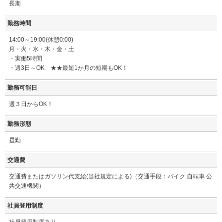
長期
勤務時間
14:00～19:00(休憩0:00)
月・火・水・木・金・土
・実働5時間
・週3日～OK ★★最短1か月の短期もOK！
勤務可能日
週３日からOK！
勤務形態
昼勤
交通費
交通費またはガソリン代支給(当社規定による)（交通手段：バイク 自転車 公
共交通機関）
社員登用制度
社員登用制度あり