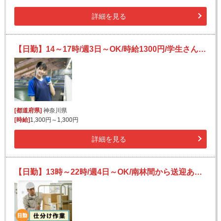
詳細を見る
【日勤】14～17時/週3日～OK/時給1300円/学生さん、副業大歓迎◎/簡単荷物仕分け
[都道府県]
神奈川県
[時給]
1,300円～1,300円
詳細を見る
【日勤】13時～22時/週4日～OK/南林間から送迎あり★/未経験OK！/残業ほぼナシ◎/洗剤・飲料の仕分け等