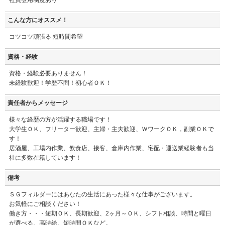
こんな方にオススメ！
コツコツ頑張る 短時間希望
資格・経験
資格・経験必要ありません！
未経験歓迎！学歴不問！初心者ＯＫ！
責任者からメッセージ
様々な経歴の方が活躍する職場です！
大学生ＯＫ、フリーター歓迎、主婦・主夫歓迎、ＷワークＯＫ，副業ＯＫで
す！
居酒屋、工場内作業、飲食店、接客、倉庫内作業、宅配・運送業経験者も当
社に多数在籍しています！
備考
ＳＧフィルダーにはあなたの生活にあった様々な仕事がございます。
お気軽にご相談ください！
働き方・・・短期ＯＫ、長期歓迎、2ヶ月～ＯＫ、シフト相談、時間と曜日
が選べる、高時給、短時間ＯＫなど。