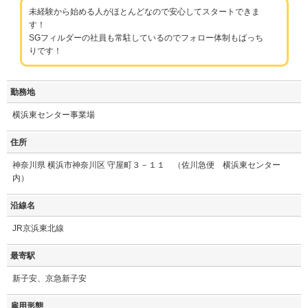
未経験から始める人がほとんどなので安心してスタートできま
す！
SGフィルダーの社員も常駐しているのでフォロー体制もばっち
りです！
勤務地
横浜東センター事業場
住所
神奈川県 横浜市神奈川区 守屋町３－１１ （佐川急便 横浜東センター
内）
沿線名
JR京浜東北線
最寄駅
新子安、京急新子安
雇用形態