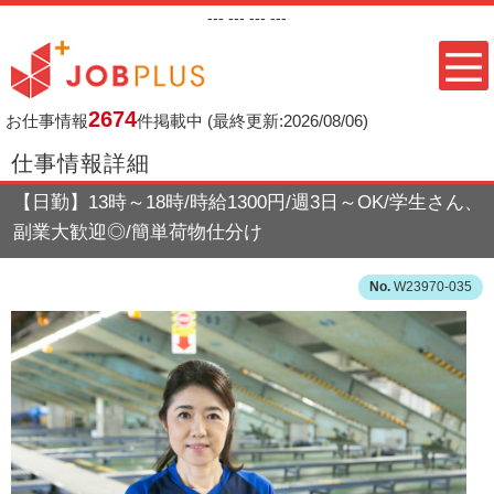
---
--- ---
---
2674
お仕事情報
件掲載中
(最終更新:2026/08/06)
仕事情報詳細
【日勤】13時～18時/時給1300円/週3日～OK/学生さん、
副業大歓迎◎/簡単荷物仕分け
W23970-035