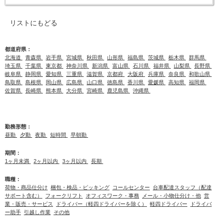
リストにもどる
都道府県：
北海道
青森県
岩手県
宮城県
秋田県
山形県
福島県
茨城県
栃木県
群馬県
埼玉県
千葉県
東京都
神奈川県
新潟県
富山県
石川県
福井県
山梨県
長野県
岐阜県
静岡県
愛知県
三重県
滋賀県
京都府
大阪府
兵庫県
奈良県
和歌山県
鳥取県
島根県
岡山県
広島県
山口県
徳島県
香川県
愛媛県
高知県
福岡県
佐賀県
長崎県
熊本県
大分県
宮崎県
鹿児島県
沖縄県
勤務形態：
昼勤
夕勤
夜勤
短時間
早朝勤
期間：
1ヶ月未満
2ヶ月以内
3ヶ月以内
長期
職種：
荷物・商品仕分け
梱包・検品・ピッキング
コールセンター
台車配達スタッフ（配達
サポート含む）
フォークリフト
オフィスワーク・事務
メール・小物仕分け・他
営
業・販売・サービス
ドライバー（軽四ドライバーを除く）
軽四ドライバー
ドライバ
ー助手
引越し作業
その他