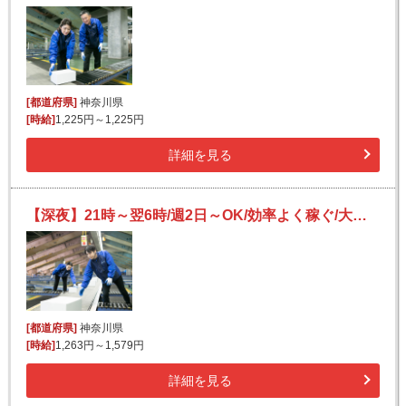
[都道府県]
神奈川県
[時給]
1,225円～1,225円
詳細を見る
【深夜】21時～翌6時/週2日～OK/効率よく稼ぐ/大手物流倉庫で安定収入Get/荷物の仕分け
[都道府県]
神奈川県
[時給]
1,263円～1,579円
詳細を見る