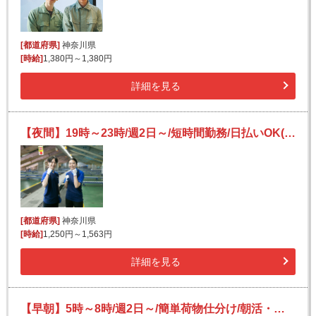
[都道府県]
神奈川県
[時給]
1,380円～1,380円
詳細を見る
【夜間】19時～23時/週2日～/短時間勤務/日払いOK(規定あり)/副業可/未経験OK
[都道府県]
神奈川県
[時給]
1,250円～1,563円
詳細を見る
【早朝】5時～8時/週2日～/簡単荷物仕分け/朝活・短時間/日払い可(規定有)/副業歓迎