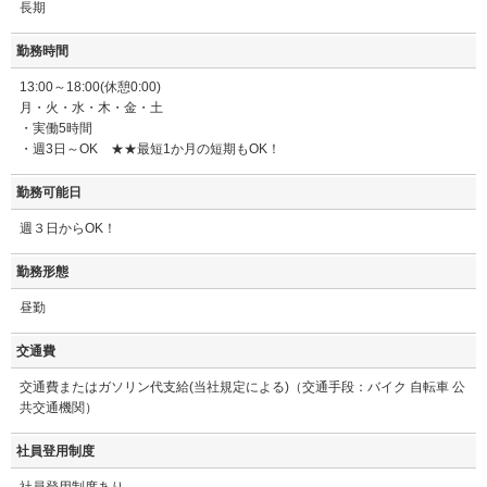
長期
勤務時間
13:00～18:00(休憩0:00)
月・火・水・木・金・土
・実働5時間
・週3日～OK ★★最短1か月の短期もOK！
勤務可能日
週３日からOK！
勤務形態
昼勤
交通費
交通費またはガソリン代支給(当社規定による)（交通手段：バイク 自転車 公
共交通機関）
社員登用制度
社員登用制度あり