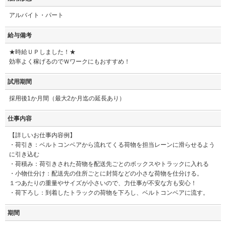
アルバイト・パート
給与備考
★時給ＵＰしました！★
効率よく稼げるのでＷワークにもおすすめ！
試用期間
採用後1か月間（最大2か月迄の延長あり）
仕事内容
【詳しいお仕事内容例】
・荷引き：ベルトコンベアから流れてくる荷物を担当レーンに滑らせるよう
に引き込む
・荷積み：荷引きされた荷物を配送先ごとのボックスやトラックに入れる
・小物仕分け：配送先の住所ごとに封筒などの小さな荷物を仕分ける。
１つあたりの重量やサイズが小さいので、力仕事が不安な方も安心！
・荷下ろし：到着したトラックの荷物を下ろし、ベルトコンベアに流す。
期間