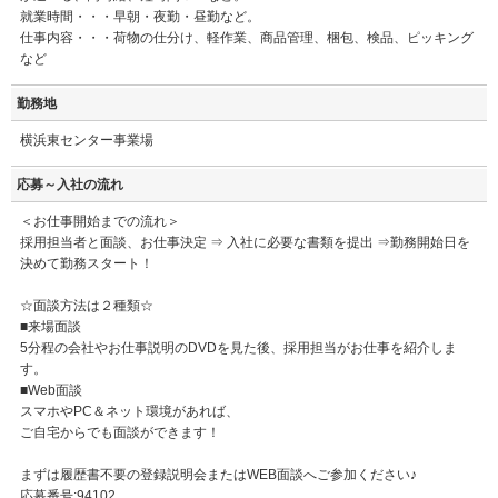
就業時間・・・早朝・夜勤・昼勤など。
仕事内容・・・荷物の仕分け、軽作業、商品管理、梱包、検品、ピッキング
など
勤務地
横浜東センター事業場
応募～入社の流れ
＜お仕事開始までの流れ＞
採用担当者と面談、お仕事決定 ⇒ 入社に必要な書類を提出 ⇒勤務開始日を
決めて勤務スタート！
☆面談方法は２種類☆
■来場面談
5分程の会社やお仕事説明のDVDを見た後、採用担当がお仕事を紹介しま
す。
■Web面談
スマホやPC＆ネット環境があれば、
ご自宅からでも面談ができます！
まずは履歴書不要の登録説明会またはWEB面談へご参加ください♪
応募番号:94102