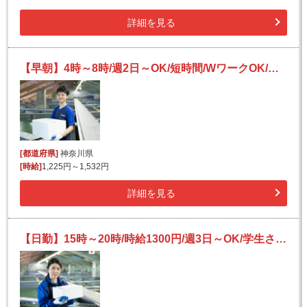
詳細を見る
【早朝】4時～8時/週2日～OK/短時間/WワークOK/未経験OK/日払い可(規定有)/宅配便の仕分け
[都道府県]
神奈川県
[時給]
1,225円～1,532円
詳細を見る
【日勤】15時～20時/時給1300円/週3日～OK/学生さん、副業大歓迎◎/簡単荷物仕分け