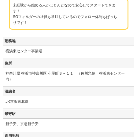
未経験から始める人がほとんどなので安心してスタートできま
す！
SGフィルダーの社員も常駐しているのでフォロー体制もばっち
りです！
勤務地
横浜東センター事業場
住所
神奈川県 横浜市神奈川区 守屋町３－１１ （佐川急便 横浜東センター
内）
沿線名
JR京浜東北線
最寄駅
新子安、京急新子安
雇用形態