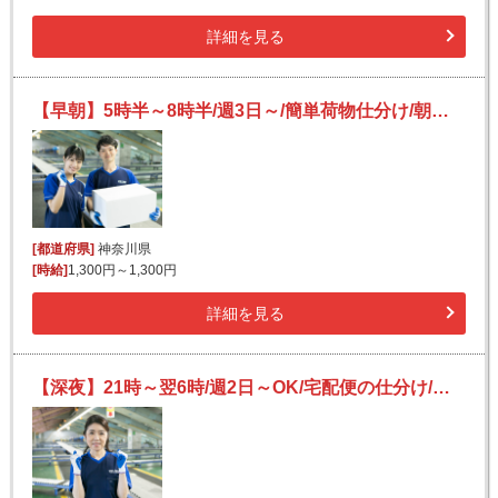
詳細を見る
【早朝】5時半～8時半/週3日～/簡単荷物仕分け/朝活・短時間/日払い可(規定有)/副業歓迎
[都道府県]
神奈川県
[時給]
1,300円～1,300円
詳細を見る
【深夜】21時～翌6時/週2日～OK/宅配便の仕分け/キレイな休憩室完備/【川崎市中原区】