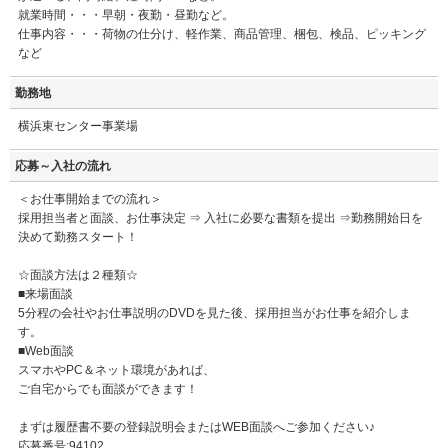
就業時間・・・早朝・夜勤・昼勤など。
仕事内容・・・荷物の仕分け、軽作業、商品管理、梱包、検品、ピッキング
など
勤務地
横浜東センター事業場
応募～入社の流れ
＜お仕事開始までの流れ＞
採用担当者と面談、お仕事決定 ⇒ 入社に必要な書類を提出 ⇒勤務開始日を
決めて勤務スタート！
☆面談方法は２種類☆
■来場面談
5分程の会社やお仕事説明のDVDを見た後、採用担当がお仕事を紹介しま
す。
■Web面談
スマホやPC＆ネット環境があれば、
ご自宅からでも面談ができます！
まずは履歴書不要の登録説明会またはWEB面談へご参加ください♪
応募番号:94102