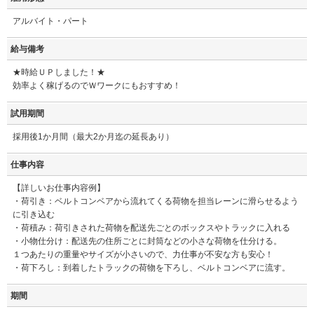
アルバイト・パート
給与備考
★時給ＵＰしました！★
効率よく稼げるのでＷワークにもおすすめ！
試用期間
採用後1か月間（最大2か月迄の延長あり）
仕事内容
【詳しいお仕事内容例】
・荷引き：ベルトコンベアから流れてくる荷物を担当レーンに滑らせるよう
に引き込む
・荷積み：荷引きされた荷物を配送先ごとのボックスやトラックに入れる
・小物仕分け：配送先の住所ごとに封筒などの小さな荷物を仕分ける。
１つあたりの重量やサイズが小さいので、力仕事が不安な方も安心！
・荷下ろし：到着したトラックの荷物を下ろし、ベルトコンベアに流す。
期間