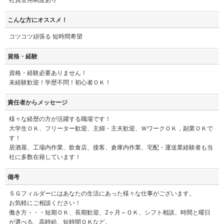
こんな方にオススメ！
コツコツ頑張る 短時間希望
資格・経験
資格・経験必要ありません！
未経験歓迎！学歴不問！初心者ＯＫ！
責任者からメッセージ
様々な経歴の方が活躍する職場です！
大学生ＯＫ、フリーター歓迎、主婦・主夫歓迎、ＷワークＯＫ，副業ＯＫで
す！
居酒屋、工場内作業、飲食店、接客、倉庫内作業、宅配・運送業経験者も当
社に多数在籍しています！
備考
ＳＧフィルダーにはあなたの生活にあった様々な仕事がございます。
お気軽にご相談ください！
働き方・・・短期ＯＫ、長期歓迎、2ヶ月～ＯＫ、シフト相談、時間と曜日
が選べる、高時給、短時間ＯＫなど。