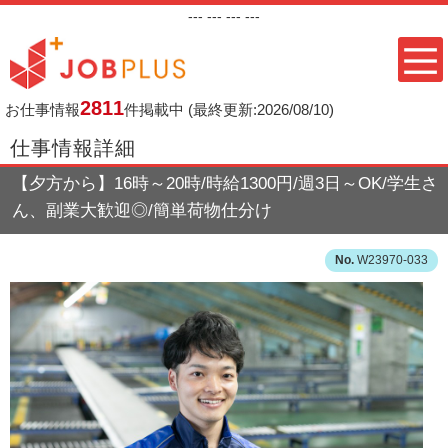
---
--- ---
---
2811
お仕事情報
件掲載中
(最終更新:2026/08/10)
仕事情報詳細
【夕方から】16時～20時/時給1300円/週3日～OK/学生さ
ん、副業大歓迎◎/簡単荷物仕分け
W23970-033