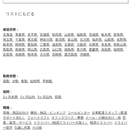
リストにもどる
都道府県：
北海道
青森県
岩手県
宮城県
秋田県
山形県
福島県
茨城県
栃木県
群馬県
埼玉県
千葉県
東京都
神奈川県
新潟県
富山県
石川県
福井県
山梨県
長野県
岐阜県
静岡県
愛知県
三重県
滋賀県
京都府
大阪府
兵庫県
奈良県
和歌山県
鳥取県
島根県
岡山県
広島県
山口県
徳島県
香川県
愛媛県
高知県
福岡県
佐賀県
長崎県
熊本県
大分県
宮崎県
鹿児島県
沖縄県
勤務形態：
昼勤
夕勤
夜勤
短時間
早朝勤
期間：
1ヶ月未満
2ヶ月以内
3ヶ月以内
長期
職種：
荷物・商品仕分け
梱包・検品・ピッキング
コールセンター
台車配達スタッフ（配達
サポート含む）
フォークリフト
オフィスワーク・事務
メール・小物仕分け・他
営
業・販売・サービス
ドライバー（軽四ドライバーを除く）
軽四ドライバー
ドライバ
ー助手
引越し作業
その他