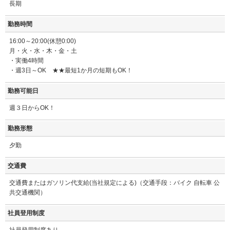
長期
勤務時間
16:00～20:00(休憩0:00)
月・火・水・木・金・土
・実働4時間
・週3日～OK ★★最短1か月の短期もOK！
勤務可能日
週３日からOK！
勤務形態
夕勤
交通費
交通費またはガソリン代支給(当社規定による)（交通手段：バイク 自転車 公
共交通機関）
社員登用制度
社員登用制度あり