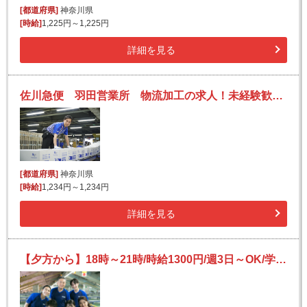
[都道府県]
神奈川県
[時給]
1,225円～1,225円
詳細を見る
佐川急便 羽田営業所 物流加工の求人！未経験歓迎！先輩たちがサポートします♪
[都道府県]
神奈川県
[時給]
1,234円～1,234円
詳細を見る
【夕方から】18時～21時/時給1300円/週3日～OK/学生さん、副業大歓迎◎/簡単荷物仕分け