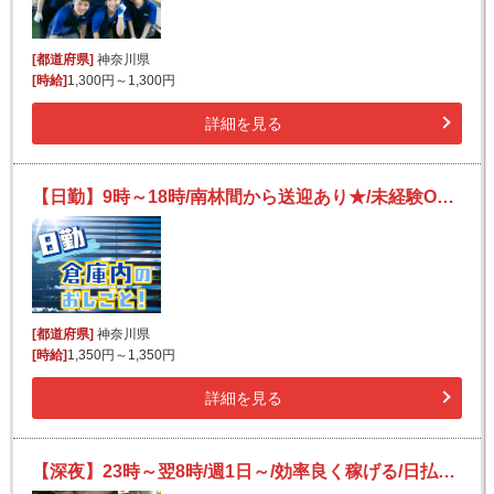
[都道府県]
神奈川県
[時給]
1,300円～1,300円
詳細を見る
【日勤】9時～18時/南林間から送迎あり★/未経験OK！/残業ほぼナシ◎/洗剤・飲料の積み付け・検品
[都道府県]
神奈川県
[時給]
1,350円～1,350円
詳細を見る
【深夜】23時～翌8時/週1日～/効率良く稼げる/日払いOK(規定有)/副業可/フリーター活躍/未経験歓迎