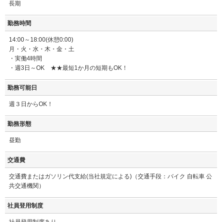
長期
勤務時間
14:00～18:00(休憩0:00)
月・火・水・木・金・土
・実働4時間
・週3日～OK ★★最短1か月の短期もOK！
勤務可能日
週３日からOK！
勤務形態
昼勤
交通費
交通費またはガソリン代支給(当社規定による)（交通手段：バイク 自転車 公
共交通機関）
社員登用制度
社員登用制度あり