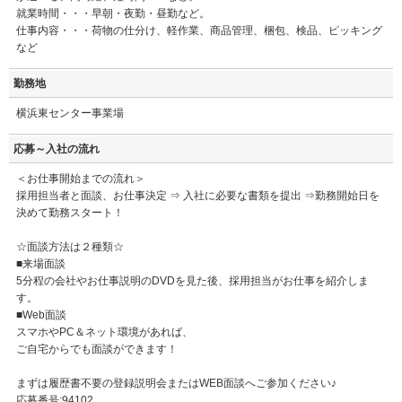
就業時間・・・早朝・夜勤・昼勤など。
仕事内容・・・荷物の仕分け、軽作業、商品管理、梱包、検品、ピッキング
など
勤務地
横浜東センター事業場
応募～入社の流れ
＜お仕事開始までの流れ＞
採用担当者と面談、お仕事決定 ⇒ 入社に必要な書類を提出 ⇒勤務開始日を
決めて勤務スタート！
☆面談方法は２種類☆
■来場面談
5分程の会社やお仕事説明のDVDを見た後、採用担当がお仕事を紹介しま
す。
■Web面談
スマホやPC＆ネット環境があれば、
ご自宅からでも面談ができます！
まずは履歴書不要の登録説明会またはWEB面談へご参加ください♪
応募番号:94102