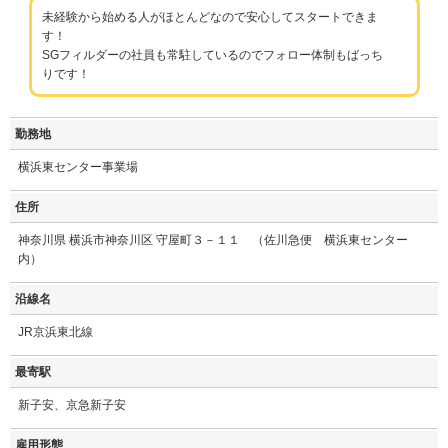
未経験から始める人がほとんどなので安心してスタートできま
す！
SGフィルダーの社員も常駐しているのでフォロー体制もばっち
りです！
勤務地
横浜東センター事業場
住所
神奈川県 横浜市神奈川区 守屋町３－１１ （佐川急便 横浜東センター
内）
沿線名
JR京浜東北線
最寄駅
新子安、京急新子安
雇用形態