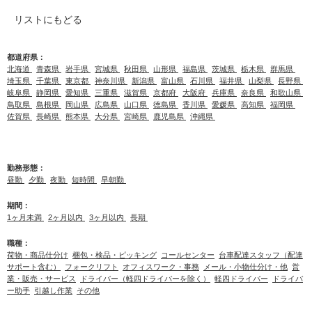
リストにもどる
都道府県：
北海道
青森県
岩手県
宮城県
秋田県
山形県
福島県
茨城県
栃木県
群馬県
埼玉県
千葉県
東京都
神奈川県
新潟県
富山県
石川県
福井県
山梨県
長野県
岐阜県
静岡県
愛知県
三重県
滋賀県
京都府
大阪府
兵庫県
奈良県
和歌山県
鳥取県
島根県
岡山県
広島県
山口県
徳島県
香川県
愛媛県
高知県
福岡県
佐賀県
長崎県
熊本県
大分県
宮崎県
鹿児島県
沖縄県
勤務形態：
昼勤
夕勤
夜勤
短時間
早朝勤
期間：
1ヶ月未満
2ヶ月以内
3ヶ月以内
長期
職種：
荷物・商品仕分け
梱包・検品・ピッキング
コールセンター
台車配達スタッフ（配達
サポート含む）
フォークリフト
オフィスワーク・事務
メール・小物仕分け・他
営
業・販売・サービス
ドライバー（軽四ドライバーを除く）
軽四ドライバー
ドライバ
ー助手
引越し作業
その他