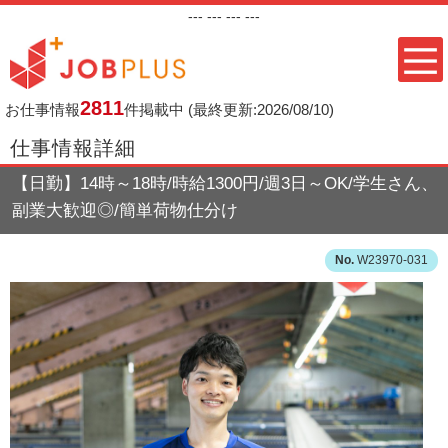
---
--- ---
---
2811
お仕事情報
件掲載中
(最終更新:2026/08/10)
仕事情報詳細
【日勤】14時～18時/時給1300円/週3日～OK/学生さん、
副業大歓迎◎/簡単荷物仕分け
W23970-031