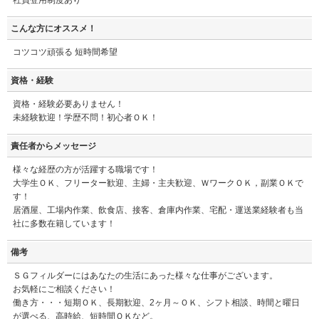
こんな方にオススメ！
コツコツ頑張る 短時間希望
資格・経験
資格・経験必要ありません！
未経験歓迎！学歴不問！初心者ＯＫ！
責任者からメッセージ
様々な経歴の方が活躍する職場です！
大学生ＯＫ、フリーター歓迎、主婦・主夫歓迎、ＷワークＯＫ，副業ＯＫで
す！
居酒屋、工場内作業、飲食店、接客、倉庫内作業、宅配・運送業経験者も当
社に多数在籍しています！
備考
ＳＧフィルダーにはあなたの生活にあった様々な仕事がございます。
お気軽にご相談ください！
働き方・・・短期ＯＫ、長期歓迎、2ヶ月～ＯＫ、シフト相談、時間と曜日
が選べる、高時給、短時間ＯＫなど。