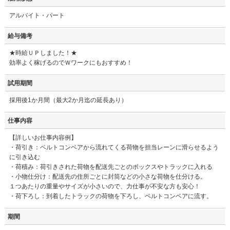
アルバイト・パート
給与備考
★時給ＵＰしました！★
効率よく稼げるのでＷワークにもおすすめ！
試用期間
採用後1か月間（最大2か月迄の延長あり）
仕事内容
【詳しいお仕事内容例】
・荷引き：ベルトコンベアから流れてくる荷物を担当レーンに滑らせるよう
に引き込む
・荷積み：荷引きされた荷物を配送先ごとのボックスやトラックに入れる
・小物仕分け：配送先の住所ごとに封筒などの小さな荷物を仕分ける。
１つあたりの重量やサイズが小さいので、力仕事が不安な方も安心！
・荷下ろし：到着したトラックの荷物を下ろし、ベルトコンベアに流す。
期間