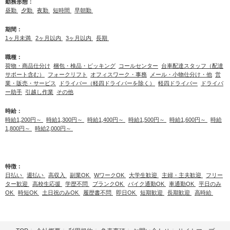
勤務形態：
昼勤
夕勤
夜勤
短時間
早朝勤
期間：
1ヶ月未満
2ヶ月以内
3ヶ月以内
長期
職種：
荷物・商品仕分け
梱包・検品・ピッキング
コールセンター
台車配達スタッフ（配達
サポート含む）
フォークリフト
オフィスワーク・事務
メール・小物仕分け・他
営
業・販売・サービス
ドライバー（軽四ドライバーを除く）
軽四ドライバー
ドライバ
ー助手
引越し作業
その他
時給：
時給1,200円～
時給1,300円～
時給1,400円～
時給1,500円～
時給1,600円～
時給
1,800円～
時給2,000円～
特徴：
日払い
週払い
高収入
副業OK
WワークOK
大学生歓迎
主婦・主夫歓迎
フリー
ター歓迎
高校生応援
学歴不問
ブランクOK
バイク通勤OK
車通勤OK
平日のみ
OK
時短OK
土日祝のみOK
履歴書不問
即日OK
短期歓迎
長期歓迎
高時給