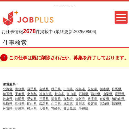
---
--- ---
---
2678
お仕事情報
件掲載中
(最終更新:2026/08/06)
仕事検索
この仕事は既に削除されたか、募集を終了しております。
都道府県：
北海道
青森県
岩手県
宮城県
秋田県
山形県
福島県
茨城県
栃木県
群馬県
埼玉県
千葉県
東京都
神奈川県
新潟県
富山県
石川県
福井県
山梨県
長野県
岐阜県
静岡県
愛知県
三重県
滋賀県
京都府
大阪府
兵庫県
奈良県
和歌山県
鳥取県
島根県
岡山県
広島県
山口県
徳島県
香川県
愛媛県
高知県
福岡県
佐賀県
長崎県
熊本県
大分県
宮崎県
鹿児島県
沖縄県