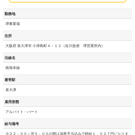
勤務地
堺事業場
住所
大阪府 泉大津市 小津島町４－１２（佐川急便 堺営業所内）
沿線名
南海本線
最寄駅
泉大津
雇用形態
アルバイト・パート
給与備考
※２２：００～翌５：００の間は深夜手当込みで時給１，５２７円になりま