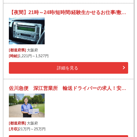
【夜間】21時～24時/短時間/経験生かせるお仕事/敷地内での車両移動および送迎業務
[都道府県]
大阪府
[時給]
1,221円～1,527円
詳細を見る
佐川急便 深江営業所 輸送ドライバーの求人！安定収入と働きがい！大手の佐川急便で長期的に活躍できるチャンス♪
[都道府県]
大阪府
[月収]
21万円～25万円