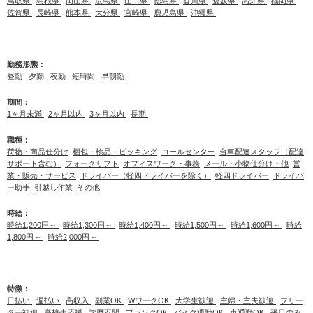
鳥取県
島根県
岡山県
広島県
山口県
徳島県
香川県
愛媛県
高知県
福岡県
佐賀県
長崎県
熊本県
大分県
宮崎県
鹿児島県
沖縄県
勤務形態：
昼勤
夕勤
夜勤
短時間
早朝勤
期間：
1ヶ月未満
2ヶ月以内
3ヶ月以内
長期
職種：
荷物・商品仕分け
梱包・検品・ピッキング
コールセンター
台車配達スタッフ（配達
サポート含む）
フォークリフト
オフィスワーク・事務
メール・小物仕分け・他
営
業・販売・サービス
ドライバー（軽四ドライバーを除く）
軽四ドライバー
ドライバ
ー助手
引越し作業
その他
時給：
時給1,200円～
時給1,300円～
時給1,400円～
時給1,500円～
時給1,600円～
時給
1,800円～
時給2,000円～
特徴：
日払い
週払い
高収入
副業OK
WワークOK
大学生歓迎
主婦・主夫歓迎
フリー
ター歓迎
高校生応援
学歴不問
ブランクOK
バイク通勤OK
車通勤OK
平日のみ