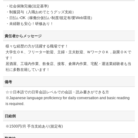
・社会保険完備(法定基準)
・制服貸与（入職おめでとうグッズ支給）
・日払いOK（稼働分仮払い制度/規定有/要Web環境）
・未経験も安心！研修あり！
責任者からメッセージ
様々な経歴の方が活躍する職場です！
大学生ＯＫ、フリーター歓迎、主婦・主夫歓迎、ＷワークＯＫ，副業ＯＫで
す！
居酒屋、工場内作業、飲食店、接客、倉庫内作業、宅配・運送業経験者も当
社に多数在籍しています！
備考
☆☆日本語での日常会話レベルでの会話・読み書きができる方
※Japanese language proficiency for daily conversation and basic reading
is required.
日給例
※1500円/月 手当支給あり(規定有)