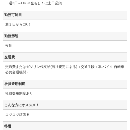
・週2日～OK ※金もしくは土日必須
勤務可能日
週２日からOK！
勤務形態
夜勤
交通費
交通費またはガソリン代支給(当社規定による)（交通手段：車 バイク 自転車
公共交通機関）
社員登用制度
社員登用制度あり
こんな方にオススメ！
コツコツ頑張る
待遇