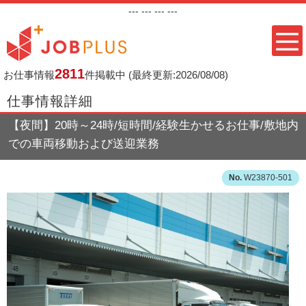
---
--- ---
---
2811
お仕事情報
件掲載中
(最終更新:2026/08/08)
仕事情報詳細
【夜間】20時～24時/短時間/経験生かせるお仕事/敷地内
での車両移動および送迎業務
W23870-501