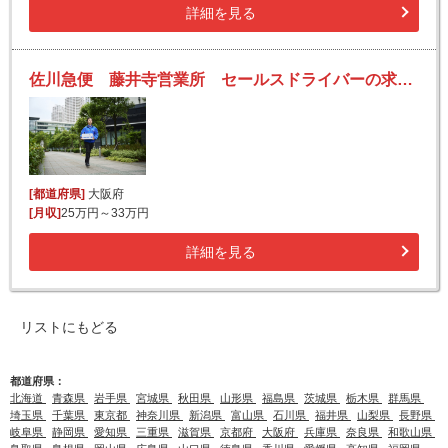
詳細を見る
佐川急便 藤井寺営業所 セールスドライバーの求人！安定収入と働きがい！大手の佐川急便で長期的に活躍できるチャンス♪
[都道府県]
大阪府
[月収]
25万円～33万円
詳細を見る
リストにもどる
都道府県：
北海道
青森県
岩手県
宮城県
秋田県
山形県
福島県
茨城県
栃木県
群馬県
埼玉県
千葉県
東京都
神奈川県
新潟県
富山県
石川県
福井県
山梨県
長野県
岐阜県
静岡県
愛知県
三重県
滋賀県
京都府
大阪府
兵庫県
奈良県
和歌山県