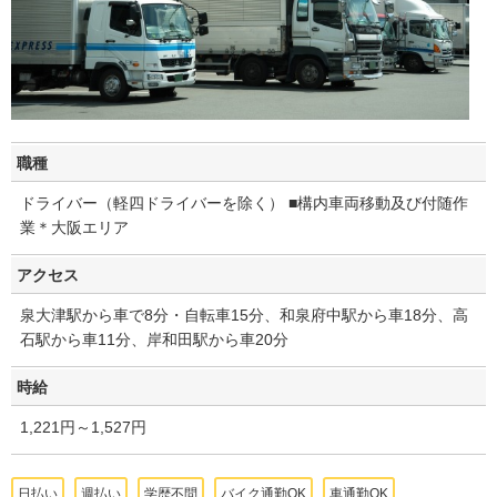
職種
ドライバー（軽四ドライバーを除く） ■構内車両移動及び付随作
業＊大阪エリア
アクセス
泉大津駅から車で8分・自転車15分、和泉府中駅から車18分、高
石駅から車11分、岸和田駅から車20分
時給
1,221円～1,527円
日払い
週払い
学歴不問
バイク通勤OK
車通勤OK