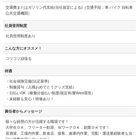
交通費またはガソリン代支給(当社規定による)（交通手段：車 バイク 自転車
公共交通機関）
社員登用制度
社員登用制度あり
こんな方にオススメ！
コツコツ頑張る
待遇
・社会保険完備(法定基準)
・制服貸与（入職おめでとうグッズ支給）
・日払いOK（稼働分仮払い制度/規定有/要Web環境）
・未経験も安心！研修あり！
責任者からメッセージ
様々な経歴の方が活躍する職場です！
大学生ＯＫ、フリーター歓迎、ＷワークＯＫ，副業ＯＫです！
居酒屋、工場内作業、飲食店、接客、倉庫内作業、宅配・運送業経験者も当