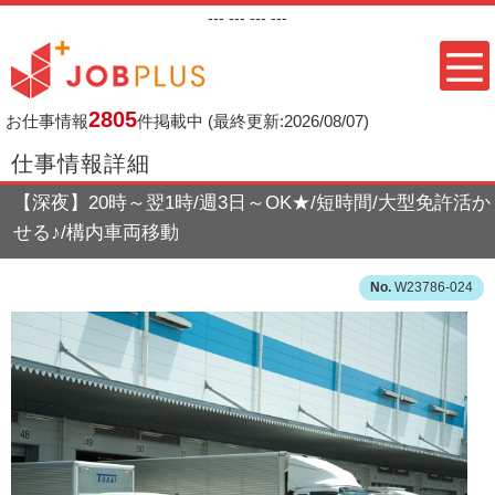
---
--- ---
---
2805
お仕事情報
件掲載中
(最終更新:2026/08/07)
仕事情報詳細
【深夜】20時～翌1時/週3日～OK★/短時間/大型免許活か
せる♪/構内車両移動
W23786-024