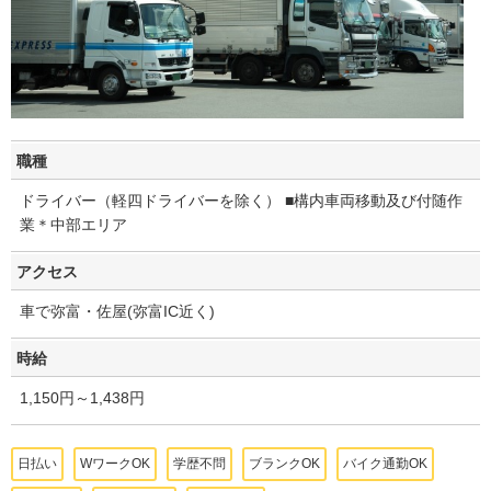
職種
ドライバー（軽四ドライバーを除く） ■構内車両移動及び付随作
業＊中部エリア
アクセス
車で弥富・佐屋(弥富IC近く)
時給
1,150円～1,438円
日払い
WワークOK
学歴不問
ブランクOK
バイク通勤OK