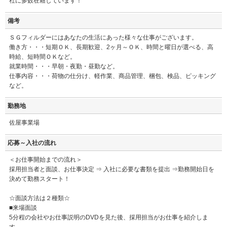
社に多数在籍しています！
備考
ＳＧフィルダーにはあなたの生活にあった様々な仕事がございます。
働き方・・・短期ＯＫ、長期歓迎、2ヶ月～ＯＫ、時間と曜日が選べる、高
時給、短時間ＯＫなど。
就業時間・・・早朝・夜勤・昼勤など。
仕事内容・・・荷物の仕分け、軽作業、商品管理、梱包、検品、ピッキング
など。
勤務地
佐屋事業場
応募～入社の流れ
＜お仕事開始までの流れ＞
採用担当者と面談、お仕事決定 ⇒ 入社に必要な書類を提出 ⇒勤務開始日を
決めて勤務スタート！
☆面談方法は２種類☆
■来場面談
5分程の会社やお仕事説明のDVDを見た後、採用担当がお仕事を紹介しま