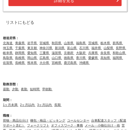
詳細を見る
リストにもどる
都道府県：
北海道
青森県
岩手県
宮城県
秋田県
山形県
福島県
茨城県
栃木県
群馬県
埼玉県
千葉県
東京都
神奈川県
新潟県
富山県
石川県
福井県
山梨県
長野県
岐阜県
静岡県
愛知県
三重県
滋賀県
京都府
大阪府
兵庫県
奈良県
和歌山県
鳥取県
島根県
岡山県
広島県
山口県
徳島県
香川県
愛媛県
高知県
福岡県
佐賀県
長崎県
熊本県
大分県
宮崎県
鹿児島県
沖縄県
勤務形態：
昼勤
夕勤
夜勤
短時間
早朝勤
期間：
1ヶ月未満
2ヶ月以内
3ヶ月以内
長期
職種：
荷物・商品仕分け
梱包・検品・ピッキング
コールセンター
台車配達スタッフ（配達
サポート含む）
フォークリフト
オフィスワーク・事務
メール・小物仕分け・他
営