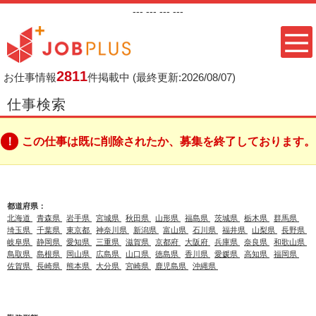
---
--- ---
---
2811
お仕事情報
件掲載中
(最終更新:2026/08/07)
仕事検索
この仕事は既に削除されたか、募集を終了しております。
都道府県：
北海道
青森県
岩手県
宮城県
秋田県
山形県
福島県
茨城県
栃木県
群馬県
埼玉県
千葉県
東京都
神奈川県
新潟県
富山県
石川県
福井県
山梨県
長野県
岐阜県
静岡県
愛知県
三重県
滋賀県
京都府
大阪府
兵庫県
奈良県
和歌山県
鳥取県
島根県
岡山県
広島県
山口県
徳島県
香川県
愛媛県
高知県
福岡県
佐賀県
長崎県
熊本県
大分県
宮崎県
鹿児島県
沖縄県