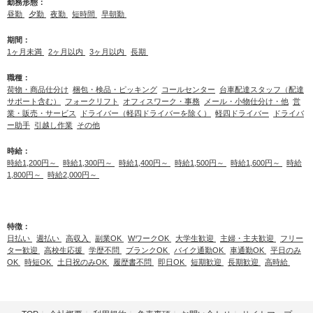
勤務形態：
昼勤
夕勤
夜勤
短時間
早朝勤
期間：
1ヶ月未満
2ヶ月以内
3ヶ月以内
長期
職種：
荷物・商品仕分け
梱包・検品・ピッキング
コールセンター
台車配達スタッフ（配達
サポート含む）
フォークリフト
オフィスワーク・事務
メール・小物仕分け・他
営
業・販売・サービス
ドライバー（軽四ドライバーを除く）
軽四ドライバー
ドライバ
ー助手
引越し作業
その他
時給：
時給1,200円～
時給1,300円～
時給1,400円～
時給1,500円～
時給1,600円～
時給
1,800円～
時給2,000円～
特徴：
日払い
週払い
高収入
副業OK
WワークOK
大学生歓迎
主婦・主夫歓迎
フリー
ター歓迎
高校生応援
学歴不問
ブランクOK
バイク通勤OK
車通勤OK
平日のみ
OK
時短OK
土日祝のみOK
履歴書不問
即日OK
短期歓迎
長期歓迎
高時給