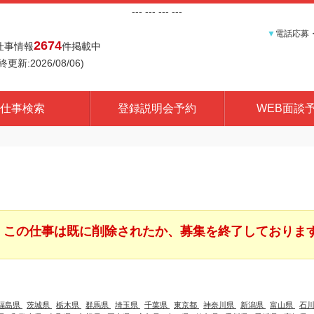
---
--- ---
---
▼
電話応募
2674
仕事情報
件掲載中
終更新:2026/08/06)
仕事検索
登録説明会予約
WEB面談
この仕事は既に削除されたか、募集を終了しておりま
福島県
茨城県
栃木県
群馬県
埼玉県
千葉県
東京都
神奈川県
新潟県
富山県
石