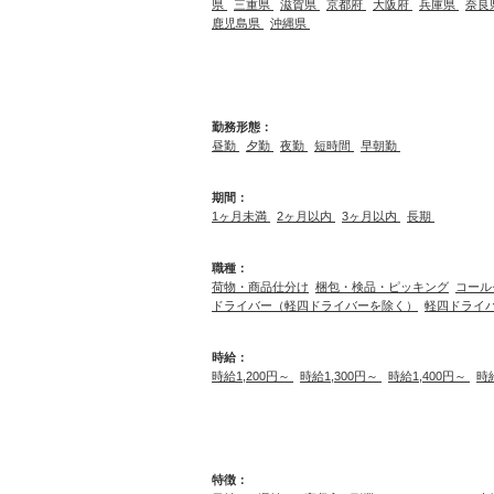
県
三重県
滋賀県
京都府
大阪府
兵庫県
奈良
鹿児島県
沖縄県
勤務形態：
昼勤
夕勤
夜勤
短時間
早朝勤
期間：
1ヶ月未満
2ヶ月以内
3ヶ月以内
長期
職種：
荷物・商品仕分け
梱包・検品・ピッキング
コール
ドライバー（軽四ドライバーを除く）
軽四ドライ
時給：
時給1,200円～
時給1,300円～
時給1,400円～
時
特徴：