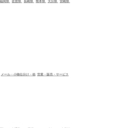
福岡県
佐賀県
長崎県
熊本県
大分県
宮崎県
メール・小物仕分け・他
営業・販売・サービス