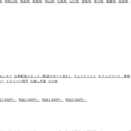
県
和歌山県
鳥取県
島根県
岡山県
広島県
山口県
徳島県
香川県
愛媛県
高知県
センター
台車配達スタッフ（配達サポート含む）
フォークリフト
オフィスワーク・事務
バー
ドライバー助手
引越し作業
その他
給1,500円～
時給1,600円～
時給1,800円～
時給2,000円～