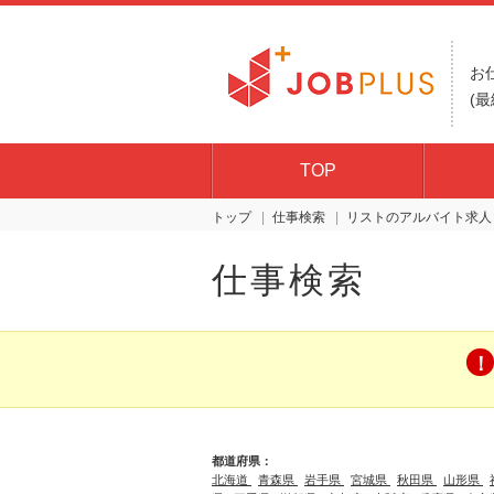
お
(最
TOP
トップ
仕事検索
リスト
仕事検索
都道府県：
北海道
青森県
岩手県
宮城県
秋田県
山形県