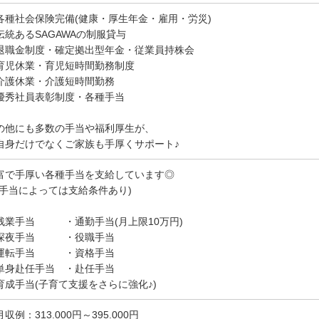
各種社会保険完備(健康・厚生年金・雇用・労災)
伝統あるSAGAWAの制服貸与
退職金制度・確定拠出型年金・従業員持株会
育児休業・育児短時間勤務制度
介護休業・介護短時間勤務
優秀社員表彰制度・各種手当
の他にも多数の手当や福利厚生が、
自身だけでなくご家族も手厚くサポート♪
富で手厚い各種手当を支給しています◎
※手当によっては支給条件あり)
残業手当 ・通勤手当(月上限10万円)
深夜手当 ・役職手当
運転手当 ・資格手当
単身赴任手当 ・赴任手当
育成手当(子育て支援をさらに強化♪)
収例：313.000円～395.000円