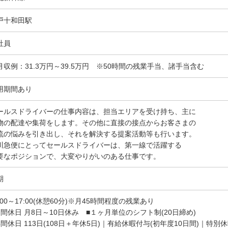
戸十和田駅
社員
月収例：31.3万円～39.5万円 ※50時間の残業手当、諸手当含む
用期間あり
ールスドライバーの仕事内容は、担当エリアを受け持ち、主に
物の配達や集荷をします。その他に直接の接点からお客さまの
流の悩みを引き出し、それを解決する提案活動等も行います。
川急便にとってセールスドライバーは、第一線で活躍する
要なポジションで、大変やりがいのある仕事です。
期
:00～17:00(休憩60分)※月45時間程度の残業あり
月間休日 月8日～10日休み ■１ヶ月単位のシフト制(20日締め)
年間休日 113日(108日＋年休5日)｜有給休暇付与(初年度10日間)｜特別