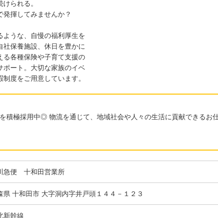
続けられる。
で発揮してみませんか？
るような、自慢の福利厚生を
自社保養施設、休日を豊かに
える各種保険や子育て支援の
サポート。大切な家族のイベ
暇制度をご用意しています。
を積極採用中◎ 物流を通じて、地域社会や人々の生活に貢献できるお仕
川急便 十和田営業所
森県 十和田市 大字洞内字井戸頭１４４－１２３
北新幹線