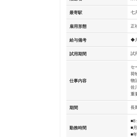
七
最寄駅
正
雇用形態
◆
給与備考
試
試用期間
セ
荷
物
仕事内容
佐
重
長
期間
■8
■
勤務時間
■