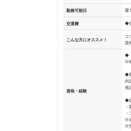
週
勤務可能日
◆
交通費
コ
こんな方にオススメ！
資
◆
※
◆
内
免
資格・経験
◆
・
・
※
※