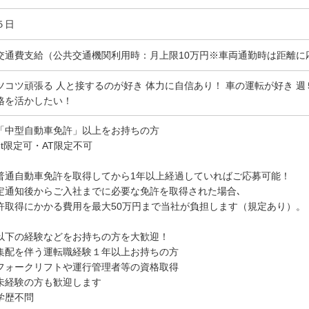
５日
交通費支給（公共交通機関利用時：月上限10万円※車両通勤時は距離に
ツコツ頑張る 人と接するのが好き 体力に自信あり！ 車の運転が好き 
格を活かしたい！
「中型自動車免許」以上をお持ちの方
8t限定可・AT限定不可
普通自動車免許を取得してから1年以上経過していればご応募可能！
定通知後からご入社までに必要な免許を取得された場合､
許取得にかかる費用を最大50万円まで当社が負担します（規定あり）。
以下の経験などをお持ちの方を大歓迎！
集配を伴う運転職経験１年以上お持ちの方
フォークリフトや運行管理者等の資格取得
未経験の方も歓迎します
学歴不問