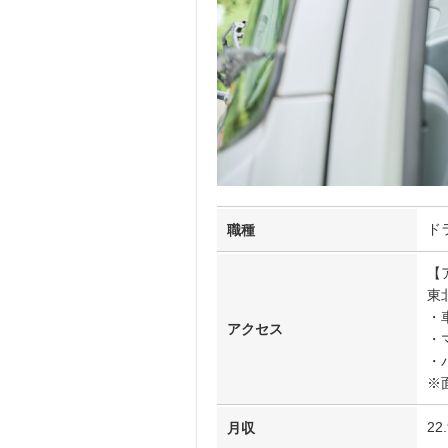
ド
職種
【
東
・
アクセス
・
・
※
22
月収