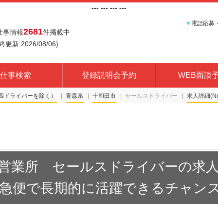
---
--- ---
---
▼
電話応募
2681
仕事情報
件掲載中
終更新:2026/08/06)
仕事検索
登録説明会予約
WEB面談
四ドライバーを除く）
青森県
十和田市
セールスドライバー
求人詳細(No.
営業所 セールスドライバーの求
急便で長期的に活躍できるチャンス