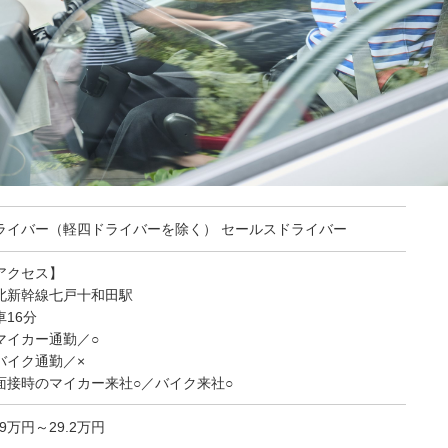
ライバー（軽四ドライバーを除く） セールスドライバー
アクセス】
北新幹線七戸十和田駅
車16分
マイカー通勤／○
バイク通勤／×
面接時のマイカー来社○／バイク来社○
.9万円～29.2万円