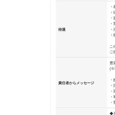
・
・
・
・
・
待遇
・
こ
ご
豊
(
・
責任者からメッセージ
・
・
・
・
◆月