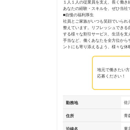
１人１人の従業員を支え、長く働き
あなたの経験・スキルを、ぜひ当社
■自慢の福利厚生
社員とご家族がいつも笑顔でいられ
整えています。リフレッシュできる
する様々な割引サービス、生活を支
手当など、働くあなたを全方位から
ントにも寄り添えるよう、様々な休
地元で働きたい方
応募ください！
佐
勤務地
青
住所
東
沿線名