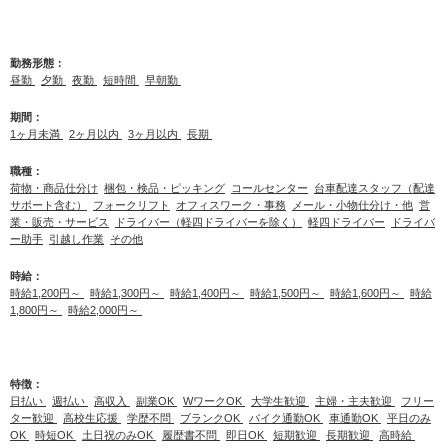
勤務形態：
昼勤
夕勤
夜勤
短時間
早朝勤
期間：
1ヶ月未満
2ヶ月以内
3ヶ月以内
長期
職種：
荷物・商品仕分け
梱包・検品・ピッキング
コールセンター
台車配達スタッフ（配達
サポート含む）
フォークリフト
オフィスワーク・事務
メール・小物仕分け・他
営
業・販売・サービス
ドライバー（軽四ドライバーを除く）
軽四ドライバー
ドライバ
ー助手
引越し作業
その他
時給：
時給1,200円～
時給1,300円～
時給1,400円～
時給1,500円～
時給1,600円～
時給
1,800円～
時給2,000円～
特徴：
日払い
週払い
高収入
副業OK
WワークOK
大学生歓迎
主婦・主夫歓迎
フリー
ター歓迎
高校生応援
学歴不問
ブランクOK
バイク通勤OK
車通勤OK
平日のみ
OK
時短OK
土日祝のみOK
履歴書不問
即日OK
短期歓迎
長期歓迎
高時給