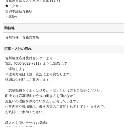
青森県青森市大字三内字丸山381-73
◆アクセス
奥羽本線新青森駅
・車8分
勤務地
佐川急便 青森営業所
応募～入社の流れ
佐川急便応募受付センターより
電話（050-3032-7911）またはSMSにて
ご連絡します。
※選考方法は店舗・状況により異なります。
詳細は受付時にご案内します。
「志望動機をうまく話せるか不安」という方もご安心ください。
面接では応募理由や今後の働き方を伺いながら、
お互いの理解を深めていきたいと考えています。
仕事内容や職場環境、働き方等のご質問も歓迎しておりますので、
お気軽にご参加ください。
求人のお問い合せはお気軽に