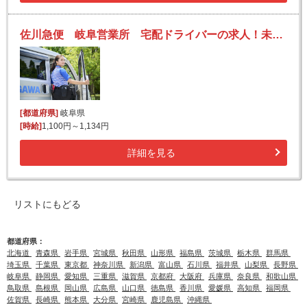
佐川急便 岐阜営業所 宅配ドライバーの求人！未経験歓迎！先輩たちがサポートします♪
[都道府県]
岐阜県
[時給]
1,100円～1,134円
詳細を見る
リストにもどる
都道府県：
北海道
青森県
岩手県
宮城県
秋田県
山形県
福島県
茨城県
栃木県
群馬県
埼玉県
千葉県
東京都
神奈川県
新潟県
富山県
石川県
福井県
山梨県
長野県
岐阜県
静岡県
愛知県
三重県
滋賀県
京都府
大阪府
兵庫県
奈良県
和歌山県
鳥取県
島根県
岡山県
広島県
山口県
徳島県
香川県
愛媛県
高知県
福岡県
佐賀県
長崎県
熊本県
大分県
宮崎県
鹿児島県
沖縄県