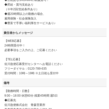
◆伝統あるSAGAWAの制服貸与！
◆昇給・賞与支給あり
（※年2回/支給条件あり）
◆週20時間以上の勤務の場合、
雇用保険・社会保険加入
◆豊富で手厚い福利厚生サービスあり♪
責任者からメッセージ
【WEB応募】
24時間受付中！
必要事項をご入力の上、ご応募ください
【TEL応募】
佐川急便応募受付センターへお電話ください
フリーダイヤル：0120-789-635
受付時間：10時～19時 ※土日祝も受付中
備考
【勤務時間・日数】
9:00～18:00 休憩60分 残業45時間 週5日
◆応募先
佐川急便株式会社 青森営業所