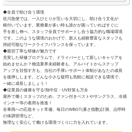
◆全員で助け合う環境
佐川急便では、一人ひとりが互いを大切にし、助け合う文化が
根付いています。業務量が多い時も誰かが困っていればすぐに
手を差し伸べ、スタッフ全員でサポートし合う協力的な職場環境
です。このような環境のおかげで、新人も経験豊富なスタッフも
持続可能なワークライフバランスを保っています。
◆親切丁寧な研修が魅力です
充実した研修プログラムで、ドライバーとして新しいキャリアを
始めませんか？物流業界未経験者も、アルバイトからステップ
アップを目指す方も、当社の手厚いサポート体制があなたの成長
を後押しします。どんな小さな疑問も気軽に相談できる環境で、
一緒に成長しましょう！
◆従業員の健康を守る!熱中症・UV対策も万全
屋外で働くスタッフのため、ファン付きベストやサングラス、冷感
インナー等の着用を推進！
全車両への応急キット常備、毎日のWBGT(暑さ指数)計測、点呼時
の体調管理など、
無理なく安心して働ける環境づくりに力を入れています。