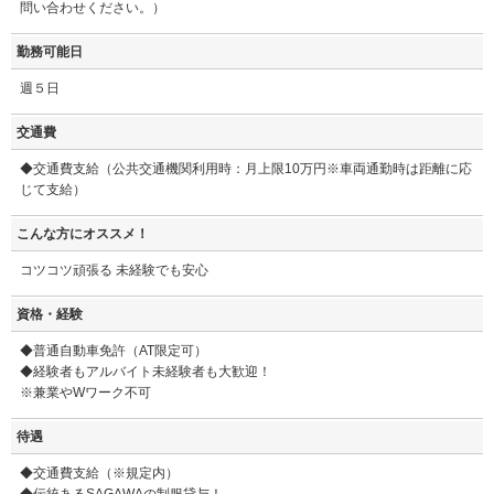
問い合わせください。）
勤務可能日
週５日
交通費
◆交通費支給（公共交通機関利用時：月上限10万円※車両通勤時は距離に応
じて支給）
こんな方にオススメ！
コツコツ頑張る 未経験でも安心
資格・経験
◆普通自動車免許（AT限定可）
◆経験者もアルバイト未経験者も大歓迎！
※兼業やWワーク不可
待遇
◆交通費支給（※規定内）