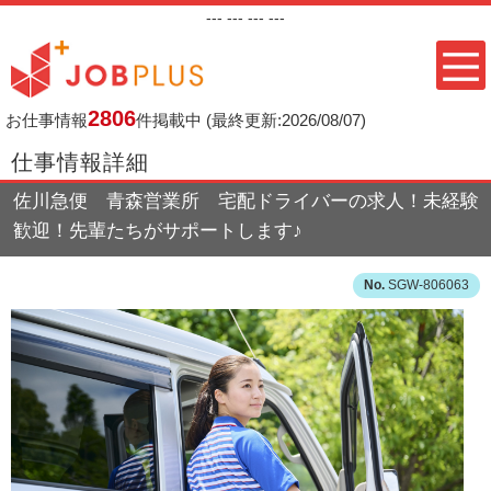
---
--- ---
---
2806
お仕事情報
件掲載中
(最終更新:2026/08/07)
仕事情報詳細
佐川急便 青森営業所 宅配ドライバーの求人！未経験
歓迎！先輩たちがサポートします♪
SGW-806063