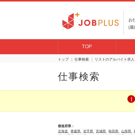
お
(最
TOP
トップ
仕事検索
リスト
仕事検索
都道府県：
北海道
青森県
岩手県
宮城県
秋田県
山形県