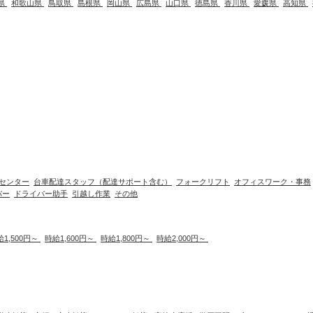
県
和歌山県
鳥取県
島根県
岡山県
広島県
山口県
徳島県
香川県
愛媛県
高知県
センター
台車配達スタッフ（配達サポート含む）
フォークリフト
オフィスワーク・事務
バー
ドライバー助手
引越し作業
その他
給1,500円～
時給1,600円～
時給1,800円～
時給2,000円～