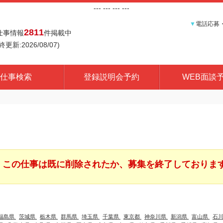
---
--- ---
---
▼
電話応募
2811
仕事情報
件掲載中
終更新:2026/08/07)
仕事検索
登録説明会予約
WEB面談
この仕事は既に削除されたか、募集を終了しておりま
福島県
茨城県
栃木県
群馬県
埼玉県
千葉県
東京都
神奈川県
新潟県
富山県
石