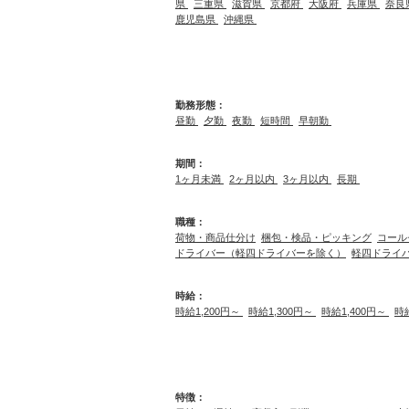
県
三重県
滋賀県
京都府
大阪府
兵庫県
奈良
鹿児島県
沖縄県
勤務形態：
昼勤
夕勤
夜勤
短時間
早朝勤
期間：
1ヶ月未満
2ヶ月以内
3ヶ月以内
長期
職種：
荷物・商品仕分け
梱包・検品・ピッキング
コール
ドライバー（軽四ドライバーを除く）
軽四ドライ
時給：
時給1,200円～
時給1,300円～
時給1,400円～
時
特徴：