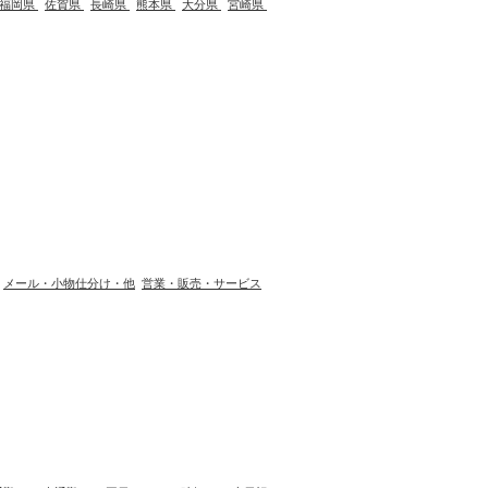
福岡県
佐賀県
長崎県
熊本県
大分県
宮崎県
メール・小物仕分け・他
営業・販売・サービス