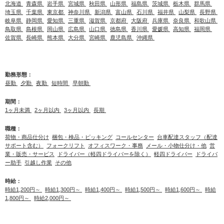
北海道
青森県
岩手県
宮城県
秋田県
山形県
福島県
茨城県
栃木県
群馬県
埼玉県
千葉県
東京都
神奈川県
新潟県
富山県
石川県
福井県
山梨県
長野県
岐阜県
静岡県
愛知県
三重県
滋賀県
京都府
大阪府
兵庫県
奈良県
和歌山県
鳥取県
島根県
岡山県
広島県
山口県
徳島県
香川県
愛媛県
高知県
福岡県
佐賀県
長崎県
熊本県
大分県
宮崎県
鹿児島県
沖縄県
勤務形態：
昼勤
夕勤
夜勤
短時間
早朝勤
期間：
1ヶ月未満
2ヶ月以内
3ヶ月以内
長期
職種：
荷物・商品仕分け
梱包・検品・ピッキング
コールセンター
台車配達スタッフ（配達
サポート含む）
フォークリフト
オフィスワーク・事務
メール・小物仕分け・他
営
業・販売・サービス
ドライバー（軽四ドライバーを除く）
軽四ドライバー
ドライバ
ー助手
引越し作業
その他
時給：
時給1,200円～
時給1,300円～
時給1,400円～
時給1,500円～
時給1,600円～
時給
1,800円～
時給2,000円～