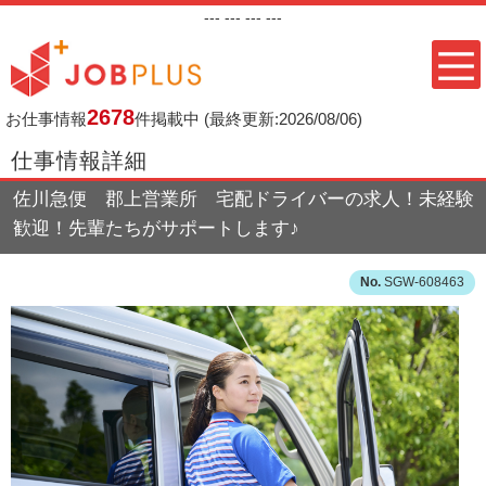
---
--- ---
---
2678
お仕事情報
件掲載中
(最終更新:2026/08/06)
仕事情報詳細
佐川急便 郡上営業所 宅配ドライバーの求人！未経験
歓迎！先輩たちがサポートします♪
SGW-608463