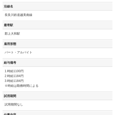
沿線名
長良川鉄道越美南線
最寄駅
郡上大和駅
雇用形態
パート・アルバイト
給与備考
1.時給1100円
2.時給1184円
3.時給1184円
※時給は勤務時間による
試用期間
試用期間なし
仕事内容