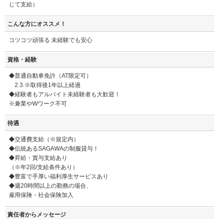
じて支給）
こんな方にオススメ！
コツコツ頑張る 未経験でも安心
資格・経験
◆普通自動車免許（AT限定可）
2.3.※取得後1年以上経過
◆経験者もアルバイト未経験者も大歓迎！
※兼業やWワーク不可
待遇
◆交通費支給（※規定内）
◆伝統あるSAGAWAの制服貸与！
◆昇給・賞与支給あり
（※年2回/支給条件あり）
◆豊富で手厚い福利厚生サービスあり
◆週20時間以上の勤務の場合、
雇用保険・社会保険加入
責任者からメッセージ