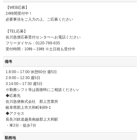
【WEB応募】
24時間受付中！
必要事項をご入力の上、ご応募ください
【TEL応募】
佐川急便応募受付センターへお電話ください
フリーダイヤル：0120-789-635
受付時間：10時～19時 ※土日祝も受付中
備考
1.8:00～17:00 休憩60分 週5日
2.9:00～12:30 週5日
3.14:00～17:30 週5日
※勤務シフト等は面接時にご相談ください♪
◆応募先
佐川急便株式会社 郡上営業所
岐阜県郡上市大和町剣89-1
◆アクセス
長良川鉄道越美南線郡上大和駅
・車2分・徒歩7分
勤務地