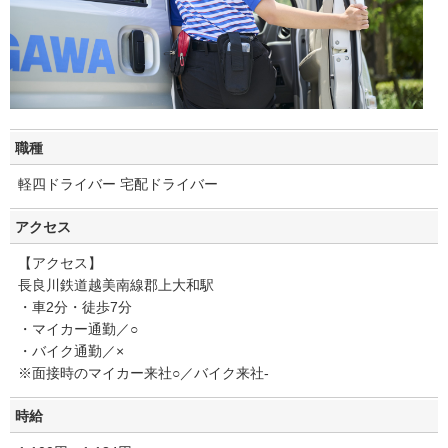
職種
軽四ドライバー 宅配ドライバー
アクセス
【アクセス】
長良川鉄道越美南線郡上大和駅
・車2分・徒歩7分
・マイカー通勤／○
・バイク通勤／×
※面接時のマイカー来社○／バイク来社-
時給