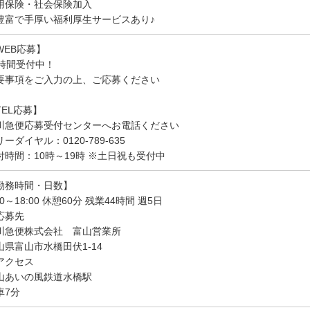
用保険・社会保険加入
豊富で手厚い福利厚生サービスあり♪
WEB応募】
4時間受付中！
要事項をご入力の上、ご応募ください
TEL応募】
川急便応募受付センターへお電話ください
ーダイヤル：0120-789-635
付時間：10時～19時 ※土日祝も受付中
勤務時間・日数】
00～18:00 休憩60分 残業44時間 週5日
応募先
川急便株式会社 富山営業所
山県富山市水橋田伏1-14
アクセス
山あいの風鉄道水橋駅
車7分