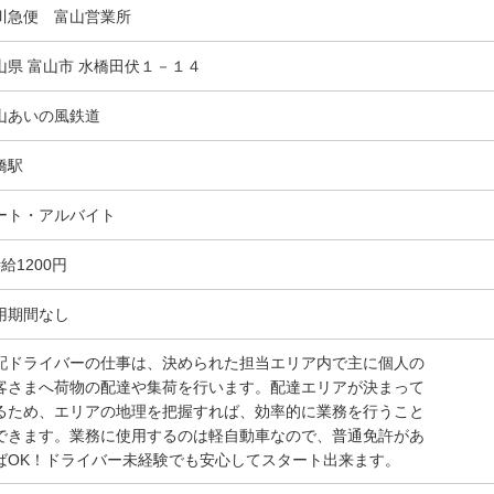
川急便 富山営業所
山県 富山市 水橋田伏１－１４
山あいの風鉄道
橋駅
ート・アルバイト
給1200円
用期間なし
配ドライバーの仕事は、決められた担当エリア内で主に個人の
客さまへ荷物の配達や集荷を行います。配達エリアが決まって
るため、エリアの地理を把握すれば、効率的に業務を行うこと
できます。業務に使用するのは軽自動車なので、普通免許があ
ばOK！ドライバー未経験でも安心してスタート出来ます。