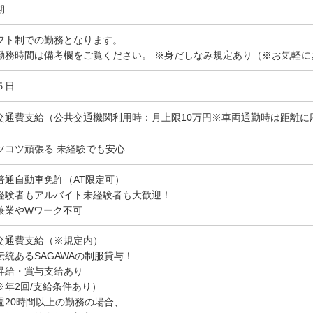
期
フト制での勤務となります。
勤務時間は備考欄をご覧ください。 ※身だしなみ規定あり（※お気軽に
５日
交通費支給（公共交通機関利用時：月上限10万円※車両通勤時は距離に
ツコツ頑張る 未経験でも安心
普通自動車免許（AT限定可）
経験者もアルバイト未経験者も大歓迎！
兼業やWワーク不可
交通費支給（※規定内）
伝統あるSAGAWAの制服貸与！
昇給・賞与支給あり
※年2回/支給条件あり）
週20時間以上の勤務の場合、