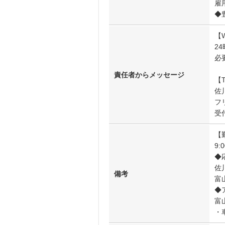
雇
◆
【
2
必
責任者からメッセージ
【
佐
フリ
受
【
9:
◆
佐
備考
富
◆
富
・