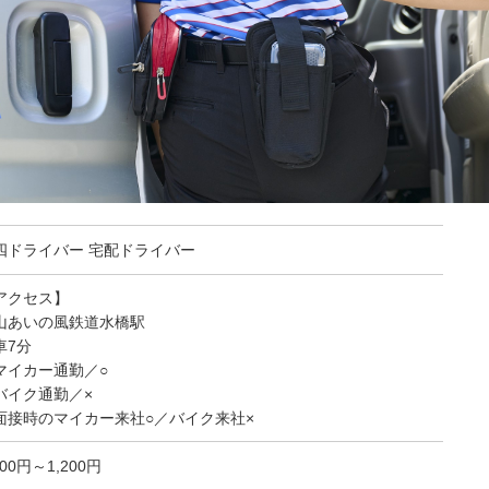
四ドライバー 宅配ドライバー
アクセス】
山あいの風鉄道水橋駅
車7分
マイカー通勤／○
バイク通勤／×
面接時のマイカー来社○／バイク来社×
200円～1,200円