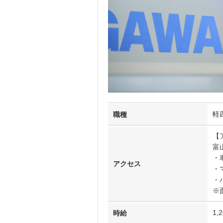
軽
職種
【
富
・
アクセス
・
・
※
1,
時給