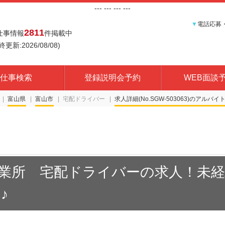
---
--- ---
---
▼
電話応募
2811
仕事情報
件掲載中
終更新:2026/08/08)
仕事検索
登録説明会予約
WEB面談
富山県
富山市
宅配ドライバー
求人詳細(No.SGW-503063)
業所 宅配ドライバーの求人！未
♪