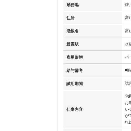
佐
勤務地
富
住所
富
沿線名
水
最寄駅
パ
雇用形態
■時
給与備考
試
試用期間
宅
お
い
仕事内容
が
れ