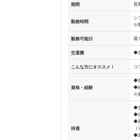
長
期間
シ
勤務時間
※
週
勤務可能日
◆
交通費
コ
こんな方にオススメ！
◆
◆
資格・経験
※
◆
◆
◆
（
待遇
◆