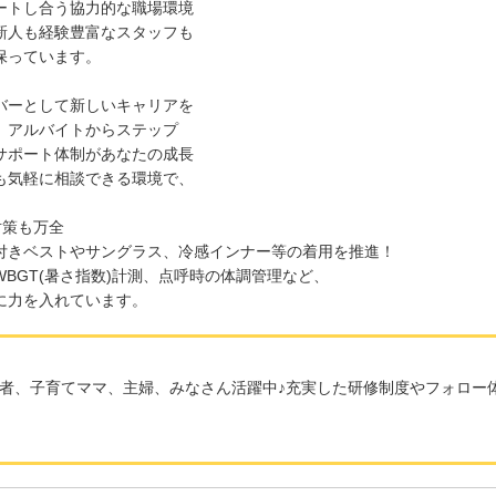
ートし合う協力的な職場環境
新人も経験豊富なスタッフも
保っています。
バーとして新しいキャリアを
、アルバイトからステップ
サポート体制があなたの成長
も気軽に相談できる環境で、
対策も万全
付きベストやサングラス、冷感インナー等の着用を推進！
BGT(暑さ指数)計測、点呼時の体調管理など、
に力を入れています。
者、子育てママ、主婦、みなさん活躍中♪充実した研修制度やフォロー