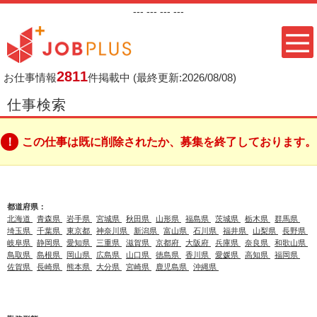
---
--- ---
---
2811
お仕事情報
件掲載中
(最終更新:2026/08/08)
仕事検索
この仕事は既に削除されたか、募集を終了しております。
都道府県：
北海道
青森県
岩手県
宮城県
秋田県
山形県
福島県
茨城県
栃木県
群馬県
埼玉県
千葉県
東京都
神奈川県
新潟県
富山県
石川県
福井県
山梨県
長野県
岐阜県
静岡県
愛知県
三重県
滋賀県
京都府
大阪府
兵庫県
奈良県
和歌山県
鳥取県
島根県
岡山県
広島県
山口県
徳島県
香川県
愛媛県
高知県
福岡県
佐賀県
長崎県
熊本県
大分県
宮崎県
鹿児島県
沖縄県