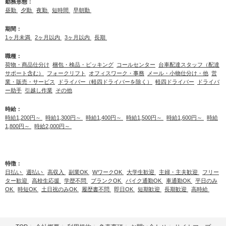
勤務形態：
昼勤
夕勤
夜勤
短時間
早朝勤
期間：
1ヶ月未満
2ヶ月以内
3ヶ月以内
長期
職種：
荷物・商品仕分け
梱包・検品・ピッキング
コールセンター
台車配達スタッフ（配達
サポート含む）
フォークリフト
オフィスワーク・事務
メール・小物仕分け・他
営
業・販売・サービス
ドライバー（軽四ドライバーを除く）
軽四ドライバー
ドライバ
ー助手
引越し作業
その他
時給：
時給1,200円～
時給1,300円～
時給1,400円～
時給1,500円～
時給1,600円～
時給
1,800円～
時給2,000円～
特徴：
日払い
週払い
高収入
副業OK
WワークOK
大学生歓迎
主婦・主夫歓迎
フリー
ター歓迎
高校生応援
学歴不問
ブランクOK
バイク通勤OK
車通勤OK
平日のみ
OK
時短OK
土日祝のみOK
履歴書不問
即日OK
短期歓迎
長期歓迎
高時給