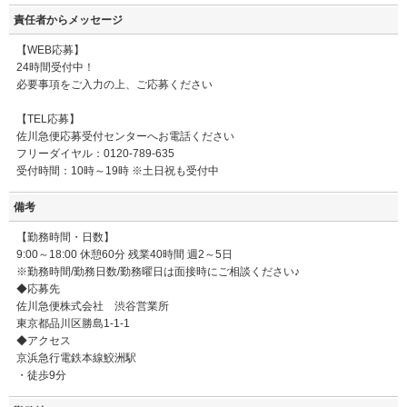
責任者からメッセージ
【WEB応募】
24時間受付中！
必要事項をご入力の上、ご応募ください
【TEL応募】
佐川急便応募受付センターへお電話ください
フリーダイヤル：0120-789-635
受付時間：10時～19時 ※土日祝も受付中
備考
【勤務時間・日数】
9:00～18:00 休憩60分 残業40時間 週2～5日
※勤務時間/勤務日数/勤務曜日は面接時にご相談ください♪
◆応募先
佐川急便株式会社 渋谷営業所
東京都品川区勝島1-1-1
◆アクセス
京浜急行電鉄本線鮫洲駅
・徒歩9分