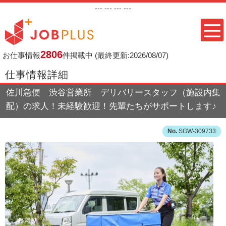
---
--- ---
---
2806
お仕事情報
件掲載中
(最終更新:2026/08/07)
仕事情報詳細
佐川急便 渋谷営業所 デリバリースタッフ（施設内集
配）の求人！未経験歓迎！先輩たちがサポートします♪
SGW-309733