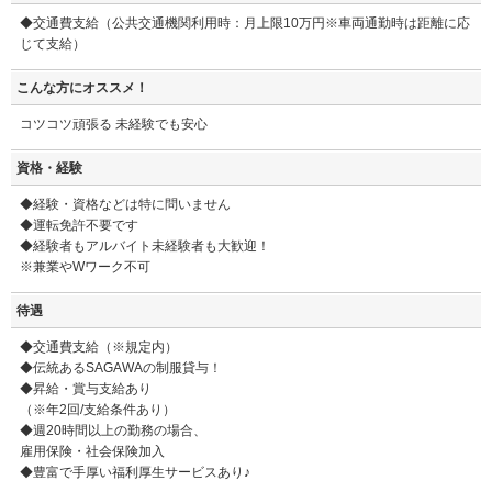
◆交通費支給（公共交通機関利用時：月上限10万円※車両通勤時は距離に応
じて支給）
こんな方にオススメ！
コツコツ頑張る 未経験でも安心
資格・経験
◆経験・資格などは特に問いません
◆運転免許不要です
◆経験者もアルバイト未経験者も大歓迎！
※兼業やWワーク不可
待遇
◆交通費支給（※規定内）
◆伝統あるSAGAWAの制服貸与！
◆昇給・賞与支給あり
（※年2回/支給条件あり）
◆週20時間以上の勤務の場合、
雇用保険・社会保険加入
◆豊富で手厚い福利厚生サービスあり♪