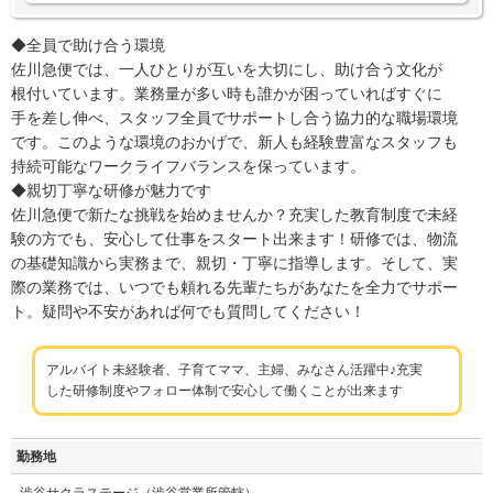
◆全員で助け合う環境
佐川急便では、一人ひとりが互いを大切にし、助け合う文化が
根付いています。業務量が多い時も誰かが困っていればすぐに
手を差し伸べ、スタッフ全員でサポートし合う協力的な職場環境
です。このような環境のおかげで、新人も経験豊富なスタッフも
持続可能なワークライフバランスを保っています。
◆親切丁寧な研修が魅力です
佐川急便で新たな挑戦を始めませんか？充実した教育制度で未経
験の方でも、安心して仕事をスタート出来ます！研修では、物流
の基礎知識から実務まで、親切・丁寧に指導します。そして、実
際の業務では、いつでも頼れる先輩たちがあなたを全力でサポー
ト。疑問や不安があれば何でも質問してください！
アルバイト未経験者、子育てママ、主婦、みなさん活躍中♪充実
した研修制度やフォロー体制で安心して働くことが出来ます
勤務地