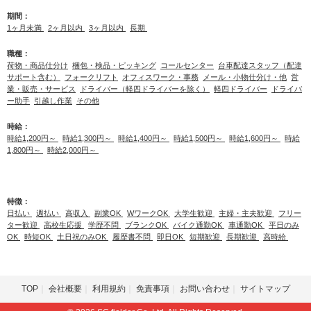
期間：
1ヶ月未満
2ヶ月以内
3ヶ月以内
長期
職種：
荷物・商品仕分け
梱包・検品・ピッキング
コールセンター
台車配達スタッフ（配達
サポート含む）
フォークリフト
オフィスワーク・事務
メール・小物仕分け・他
営
業・販売・サービス
ドライバー（軽四ドライバーを除く）
軽四ドライバー
ドライバ
ー助手
引越し作業
その他
時給：
時給1,200円～
時給1,300円～
時給1,400円～
時給1,500円～
時給1,600円～
時給
1,800円～
時給2,000円～
特徴：
日払い
週払い
高収入
副業OK
WワークOK
大学生歓迎
主婦・主夫歓迎
フリー
ター歓迎
高校生応援
学歴不問
ブランクOK
バイク通勤OK
車通勤OK
平日のみ
OK
時短OK
土日祝のみOK
履歴書不問
即日OK
短期歓迎
長期歓迎
高時給
TOP
会社概要
利用規約
免責事項
お問い合わせ
サイトマップ