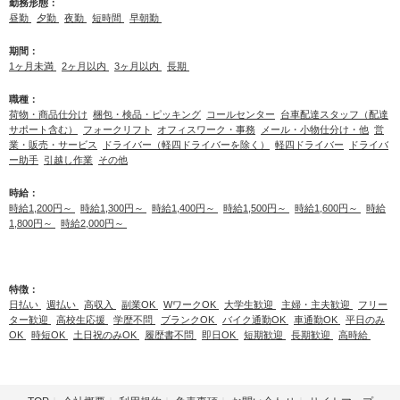
勤務形態：
昼勤
夕勤
夜勤
短時間
早朝勤
期間：
1ヶ月未満
2ヶ月以内
3ヶ月以内
長期
職種：
荷物・商品仕分け
梱包・検品・ピッキング
コールセンター
台車配達スタッフ（配達
サポート含む）
フォークリフト
オフィスワーク・事務
メール・小物仕分け・他
営
業・販売・サービス
ドライバー（軽四ドライバーを除く）
軽四ドライバー
ドライバ
ー助手
引越し作業
その他
時給：
時給1,200円～
時給1,300円～
時給1,400円～
時給1,500円～
時給1,600円～
時給
1,800円～
時給2,000円～
特徴：
日払い
週払い
高収入
副業OK
WワークOK
大学生歓迎
主婦・主夫歓迎
フリー
ター歓迎
高校生応援
学歴不問
ブランクOK
バイク通勤OK
車通勤OK
平日のみ
OK
時短OK
土日祝のみOK
履歴書不問
即日OK
短期歓迎
長期歓迎
高時給