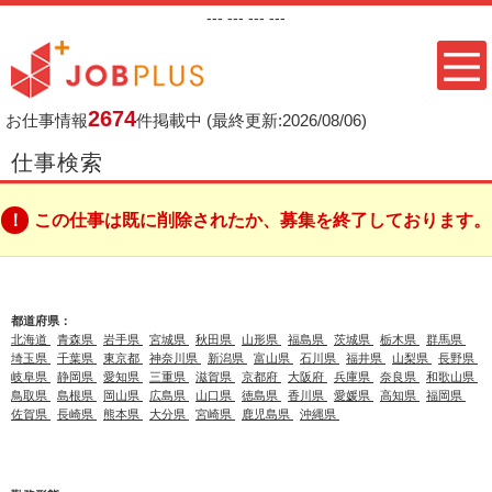
---
--- ---
---
2674
お仕事情報
件掲載中
(最終更新:2026/08/06)
仕事検索
この仕事は既に削除されたか、募集を終了しております。
都道府県：
北海道
青森県
岩手県
宮城県
秋田県
山形県
福島県
茨城県
栃木県
群馬県
埼玉県
千葉県
東京都
神奈川県
新潟県
富山県
石川県
福井県
山梨県
長野県
岐阜県
静岡県
愛知県
三重県
滋賀県
京都府
大阪府
兵庫県
奈良県
和歌山県
鳥取県
島根県
岡山県
広島県
山口県
徳島県
香川県
愛媛県
高知県
福岡県
佐賀県
長崎県
熊本県
大分県
宮崎県
鹿児島県
沖縄県