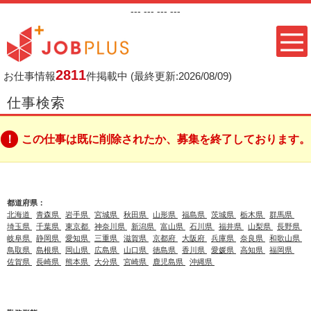
---
--- ---
---
2811
お仕事情報
件掲載中
(最終更新:2026/08/09)
仕事検索
この仕事は既に削除されたか、募集を終了しております。
都道府県：
北海道
青森県
岩手県
宮城県
秋田県
山形県
福島県
茨城県
栃木県
群馬県
埼玉県
千葉県
東京都
神奈川県
新潟県
富山県
石川県
福井県
山梨県
長野県
岐阜県
静岡県
愛知県
三重県
滋賀県
京都府
大阪府
兵庫県
奈良県
和歌山県
鳥取県
島根県
岡山県
広島県
山口県
徳島県
香川県
愛媛県
高知県
福岡県
佐賀県
長崎県
熊本県
大分県
宮崎県
鹿児島県
沖縄県