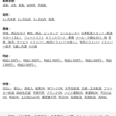
勤務形態：
昼勤
夕勤
夜勤
短時間
早朝勤
期間：
1ヶ月未満
2ヶ月以内
3ヶ月以内
長期
職種：
荷物・商品仕分け
梱包・検品・ピッキング
コールセンター
台車配達スタッフ（配達
サポート含む）
フォークリフト
オフィスワーク・事務
メール・小物仕分け・他
営
業・販売・サービス
ドライバー（軽四ドライバーを除く）
軽四ドライバー
ドライバ
ー助手
引越し作業
その他
時給：
時給1,200円～
時給1,300円～
時給1,400円～
時給1,500円～
時給1,600円～
時給
1,800円～
時給2,000円～
特徴：
日払い
週払い
高収入
副業OK
WワークOK
大学生歓迎
主婦・主夫歓迎
フリー
ター歓迎
高校生応援
学歴不問
ブランクOK
バイク通勤OK
車通勤OK
平日のみ
OK
時短OK
土日祝のみOK
履歴書不問
即日OK
短期歓迎
長期歓迎
高時給