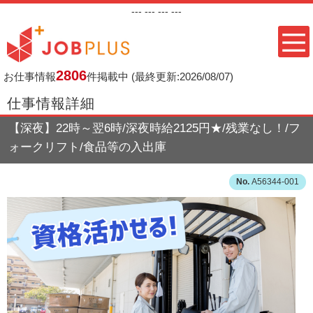
---
--- ---
---
2806
お仕事情報
件掲載中
(最終更新:2026/08/07)
仕事情報詳細
【深夜】22時～翌6時/深夜時給2125円★/残業なし！/フ
ォークリフト/食品等の入出庫
A56344-001