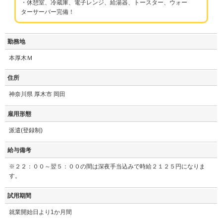
・休憩室、冷蔵庫、電子レンジ、給湯器、トースター、ウォー
ターサーバー完備！
勤務地
本厚木Ｍ
住所
神奈川県 厚木市 岡田
雇用形態
派遣(登録制)
給与備考
※２２：００～翌５：００の間は深夜手当込みで時給２１２５円になりま
す。
試用期間
就業開始日より1か月間