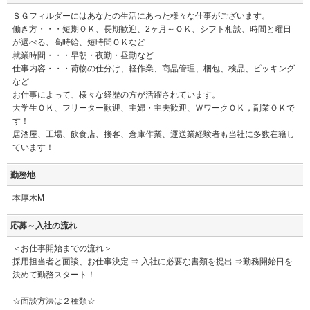
ＳＧフィルダーにはあなたの生活にあった様々な仕事がございます。
働き方・・・短期ＯＫ、長期歓迎、2ヶ月～ＯＫ、シフト相談、時間と曜日
が選べる、高時給、短時間ＯＫなど
就業時間・・・早朝・夜勤・昼勤など
仕事内容・・・荷物の仕分け、軽作業、商品管理、梱包、検品、ピッキング
など
お仕事によって、様々な経歴の方が活躍されています。
大学生ＯＫ、フリーター歓迎、主婦・主夫歓迎、ＷワークＯＫ，副業ＯＫで
す！
居酒屋、工場、飲食店、接客、倉庫作業、運送業経験者も当社に多数在籍し
ています！
勤務地
本厚木M
応募～入社の流れ
＜お仕事開始までの流れ＞
採用担当者と面談、お仕事決定 ⇒ 入社に必要な書類を提出 ⇒勤務開始日を
決めて勤務スタート！
☆面談方法は２種類☆