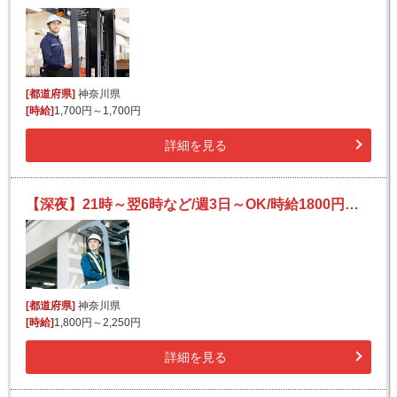
[都道府県]
神奈川県
[時給]
1,700円～1,700円
詳細を見る
【深夜】21時～翌6時など/週3日～OK/時給1800円★/残業ほぼナシ!/資格活かせる/フォークリフト/食品の運搬
[都道府県]
神奈川県
[時給]
1,800円～2,250円
詳細を見る