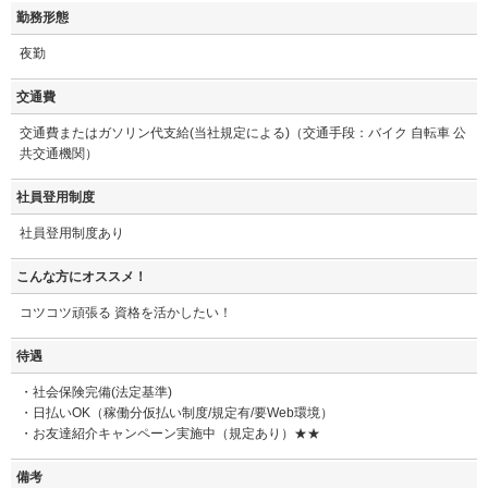
勤務形態
夜勤
交通費
交通費またはガソリン代支給(当社規定による)（交通手段：バイク 自転車 公
共交通機関）
社員登用制度
社員登用制度あり
こんな方にオススメ！
コツコツ頑張る 資格を活かしたい！
待遇
・社会保険完備(法定基準)
・日払いOK（稼働分仮払い制度/規定有/要Web環境）
・お友達紹介キャンペーン実施中（規定あり）★★
備考