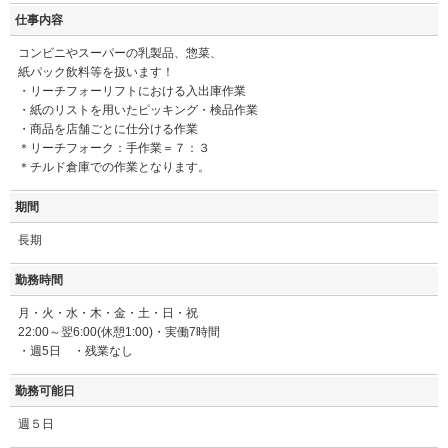
仕事内容
コンビニやスーパーの乳製品、惣菜、
紙パック飲料等を扱います！
・リーチフォーリフトにおける入出庫作業
・紙のリストを用いたピッキング・検品作業
・商品を店舗ごとに仕分ける作業
＊リーチフォーク：手作業＝７：３
＊チルド倉庫での作業となります。
期間
長期
勤務時間
月・火・水・木・金・土・日・祝
22:00～翌6:00(休憩1:00)・実働7時間
・週5日 ・残業なし
勤務可能日
週５日