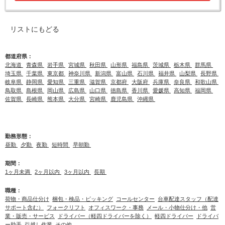
リストにもどる
都道府県：
北海道
青森県
岩手県
宮城県
秋田県
山形県
福島県
茨城県
栃木県
群馬県
埼玉県
千葉県
東京都
神奈川県
新潟県
富山県
石川県
福井県
山梨県
長野県
岐阜県
静岡県
愛知県
三重県
滋賀県
京都府
大阪府
兵庫県
奈良県
和歌山県
鳥取県
島根県
岡山県
広島県
山口県
徳島県
香川県
愛媛県
高知県
福岡県
佐賀県
長崎県
熊本県
大分県
宮崎県
鹿児島県
沖縄県
勤務形態：
昼勤
夕勤
夜勤
短時間
早朝勤
期間：
1ヶ月未満
2ヶ月以内
3ヶ月以内
長期
職種：
荷物・商品仕分け
梱包・検品・ピッキング
コールセンター
台車配達スタッフ（配達
サポート含む）
フォークリフト
オフィスワーク・事務
メール・小物仕分け・他
営
業・販売・サービス
ドライバー（軽四ドライバーを除く）
軽四ドライバー
ドライバ
ー助手
引越し作業
その他