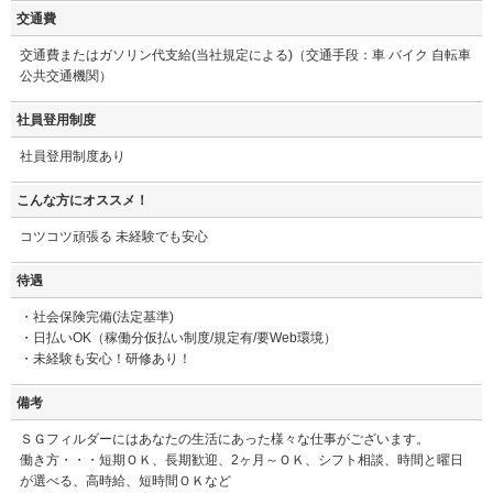
交通費
交通費またはガソリン代支給(当社規定による)（交通手段：車 バイク 自転車
公共交通機関）
社員登用制度
社員登用制度あり
こんな方にオススメ！
コツコツ頑張る 未経験でも安心
待遇
・社会保険完備(法定基準)
・日払いOK（稼働分仮払い制度/規定有/要Web環境）
・未経験も安心！研修あり！
備考
ＳＧフィルダーにはあなたの生活にあった様々な仕事がございます。
働き方・・・短期ＯＫ、長期歓迎、2ヶ月～ＯＫ、シフト相談、時間と曜日
が選べる、高時給、短時間ＯＫなど