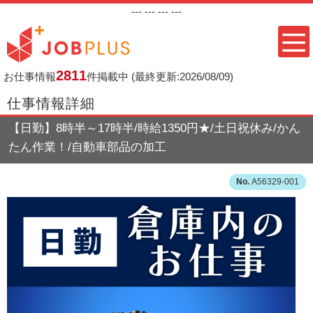
---
--- ---
---
2811
お仕事情報
件掲載中
(最終更新:2026/08/09)
仕事情報詳細
【日勤】8時半～17時半/時給1350円★/土日祝休み/かん
たん作業！/自動車部品の加工
A56329-001