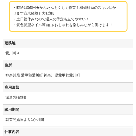
・時給1350円★かんたんもくもく作業！機械科系のスキル活か
せます◎未経験も大歓迎♪
・土日祝休みなので週末の予定も立てやすい！
・髪色髪型ネイル等自由♪おしゃれを楽しみながら働けます！
勤務地
愛川町Ａ
住所
神奈川県 愛甲郡愛川町 神奈川県愛甲郡愛川町
雇用形態
派遣(登録制)
試用期間
就業開始日より1か月間
仕事内容