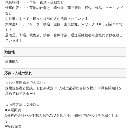
就業時間・・・早朝・夜勤・昼勤など
仕事内容・・・荷物の仕分け、軽作業、商品管理、梱包、検品、ピッキング
など
お仕事によって、様々な経歴の方が活躍されています。
大学生ＯＫ、フリーター歓迎、主婦・主夫歓迎、ＷワークＯＫ，副業ＯＫで
す！
居酒屋、工場、飲食店、接客、倉庫作業、運送業経験者も当社に多数在籍し
ています！
勤務地
愛川町A
応募～入社の流れ
＜お仕事開始までの流れ＞
採用担当者と面談、お仕事決定 ⇒ 入社に必要な書類を提出 ⇒勤務開始日を
決めて勤務スタート！
☆面談方法は２種類☆
■来場面談
5分程の会社やお仕事説明のDVDを見た後、採用担当がお仕事を紹介しま
す。
■Web面談