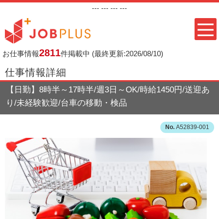
---
--- ---
---
2811
お仕事情報
件掲載中
(最終更新:2026/08/10)
仕事情報詳細
【日勤】8時半～17時半/週3日～OK/時給1450円/送迎あ
り/未経験歓迎/台車の移動・検品
A52839-001