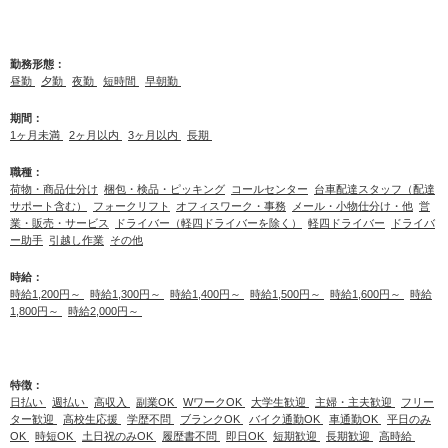
勤務形態：
昼勤
夕勤
夜勤
短時間
早朝勤
期間：
1ヶ月未満
2ヶ月以内
3ヶ月以内
長期
職種：
荷物・商品仕分け
梱包・検品・ピッキング
コールセンター
台車配達スタッフ（配達
サポート含む）
フォークリフト
オフィスワーク・事務
メール・小物仕分け・他
営
業・販売・サービス
ドライバー（軽四ドライバーを除く）
軽四ドライバー
ドライバ
ー助手
引越し作業
その他
時給：
時給1,200円～
時給1,300円～
時給1,400円～
時給1,500円～
時給1,600円～
時給
1,800円～
時給2,000円～
特徴：
日払い
週払い
高収入
副業OK
WワークOK
大学生歓迎
主婦・主夫歓迎
フリー
ター歓迎
高校生応援
学歴不問
ブランクOK
バイク通勤OK
車通勤OK
平日のみ
OK
時短OK
土日祝のみOK
履歴書不問
即日OK
短期歓迎
長期歓迎
高時給