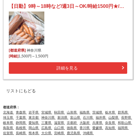
【日勤】9時～18時など/週3日～OK/時給1500円★/送迎バスあり/未経験歓迎/ハムやウインナーのピッキング・ラベル貼り
[都道府県]
神奈川県
[時給]
1,500円～1,500円
詳細を見る
リストにもどる
都道府県：
北海道
青森県
岩手県
宮城県
秋田県
山形県
福島県
茨城県
栃木県
群馬県
埼玉県
千葉県
東京都
神奈川県
新潟県
富山県
石川県
福井県
山梨県
長野県
岐阜県
静岡県
愛知県
三重県
滋賀県
京都府
大阪府
兵庫県
奈良県
和歌山県
鳥取県
島根県
岡山県
広島県
山口県
徳島県
香川県
愛媛県
高知県
福岡県
佐賀県
長崎県
熊本県
大分県
宮崎県
鹿児島県
沖縄県