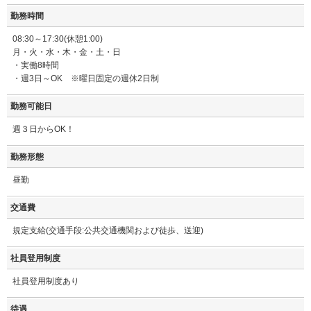
勤務時間
08:30～17:30(休憩1:00)
月・火・水・木・金・土・日
・実働8時間
・週3日～OK ※曜日固定の週休2日制
勤務可能日
週３日からOK！
勤務形態
昼勤
交通費
規定支給(交通手段:公共交通機関および徒歩、送迎)
社員登用制度
社員登用制度あり
待遇