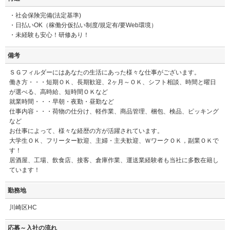
・社会保険完備(法定基準)
・日払いOK（稼働分仮払い制度/規定有/要Web環境）
・未経験も安心！研修あり！
備考
ＳＧフィルダーにはあなたの生活にあった様々な仕事がございます。
働き方・・・短期ＯＫ、長期歓迎、2ヶ月～ＯＫ、シフト相談、時間と曜日
が選べる、高時給、短時間ＯＫなど
就業時間・・・早朝・夜勤・昼勤など
仕事内容・・・荷物の仕分け、軽作業、商品管理、梱包、検品、ピッキング
など
お仕事によって、様々な経歴の方が活躍されています。
大学生ＯＫ、フリーター歓迎、主婦・主夫歓迎、ＷワークＯＫ，副業ＯＫで
す！
居酒屋、工場、飲食店、接客、倉庫作業、運送業経験者も当社に多数在籍し
ています！
勤務地
川崎区HC
応募～入社の流れ