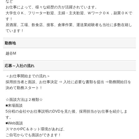
など
お仕事によって、様々な経歴の方が活躍されています。
大学生ＯＫ、フリーター歓迎、主婦・主夫歓迎、ＷワークＯＫ，副業ＯＫで
す！
居酒屋、工場、飲食店、接客、倉庫作業、運送業経験者も当社に多数在籍し
ています！
勤務地
越谷M
応募～入社の流れ
＜お仕事開始までの流れ＞
採用担当者と面談、お仕事決定 ⇒ 入社に必要な書類を提出 ⇒勤務開始日を
決めて勤務スタート！
☆面談方法は２種類☆
■来場面談
5分程の会社やお仕事説明のDVDを見た後、採用担当がお仕事を紹介しま
す。
■Web面談
スマホやPC＆ネット環境があれば、
ご自宅からでも面談ができます！