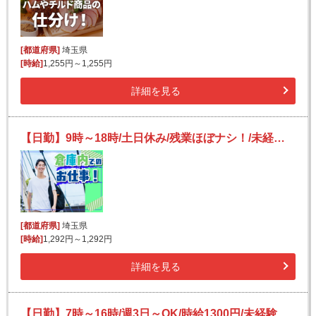
[都道府県]
埼玉県
[時給]
1,255円～1,255円
詳細を見る
【日勤】9時～18時/土日休み/残業ほぼナシ！/未経験OK◎/工具・日用品などのピッキング
[都道府県]
埼玉県
[時給]
1,292円～1,292円
詳細を見る
【日勤】7時～16時/週3日～OK/時給1300円/未経験歓迎/レトルト食品の仕分け