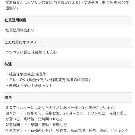
交通費またはガソリン代支給(当社規定による)（交通手段：車 自転車 公共交
通機関）
社員登用制度
社員登用制度あり
こんな方にオススメ！
コツコツ頑張る 未経験でも安心
待遇
・社会保険完備(法定基準)
・日払いOK（稼働分仮払い制度/規定有/要Web環境）
・未経験も安心！研修あり！
備考
ＳＧフィルダーにはあなたの生活にあった様々な仕事がございます。
働き方・・・短期ＯＫ、長期歓迎、2ヶ月～ＯＫ、シフト相談、時間と曜日
が選べる、高時給、短時間ＯＫなど
就業時間・・・早朝・夜勤・昼勤など
仕事内容・・・荷物の仕分け、軽作業、商品管理、梱包、検品、ピッキング