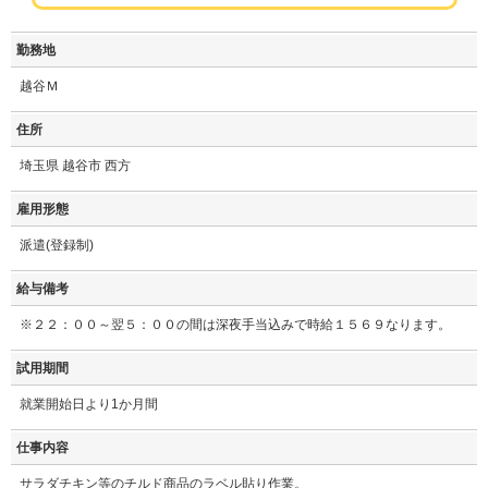
勤務地
越谷Ｍ
住所
埼玉県 越谷市 西方
雇用形態
派遣(登録制)
給与備考
※２２：００～翌５：００の間は深夜手当込みで時給１５６９なります。
試用期間
就業開始日より1か月間
仕事内容
サラダチキン等のチルド商品のラベル貼り作業。