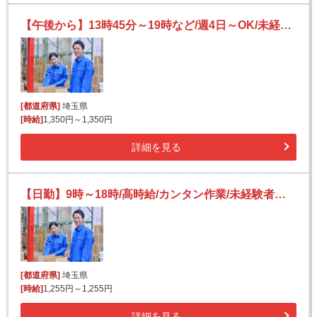
【午後から】13時45分～19時など/週4日～OK/未経験OK/綺麗な施設/タバコの簡単仕分け作業
[都道府県]
埼玉県
[時給]
1,350円～1,350円
詳細を見る
【日勤】9時～18時/高時給/カンタン作業/未経験者さん歓迎/チルド食品の簡単ピッキング
[都道府県]
埼玉県
[時給]
1,255円～1,255円
詳細を見る