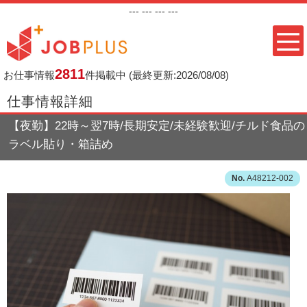
---
--- ---
---
2811
お仕事情報
件掲載中
(最終更新:2026/08/08)
仕事情報詳細
【夜勤】22時～翌7時/長期安定/未経験歓迎/チルド食品の
ラベル貼り・箱詰め
A48212-002