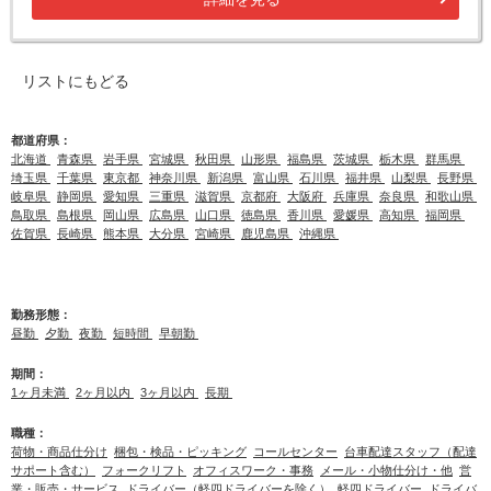
リストにもどる
都道府県：
北海道
青森県
岩手県
宮城県
秋田県
山形県
福島県
茨城県
栃木県
群馬県
埼玉県
千葉県
東京都
神奈川県
新潟県
富山県
石川県
福井県
山梨県
長野県
岐阜県
静岡県
愛知県
三重県
滋賀県
京都府
大阪府
兵庫県
奈良県
和歌山県
鳥取県
島根県
岡山県
広島県
山口県
徳島県
香川県
愛媛県
高知県
福岡県
佐賀県
長崎県
熊本県
大分県
宮崎県
鹿児島県
沖縄県
勤務形態：
昼勤
夕勤
夜勤
短時間
早朝勤
期間：
1ヶ月未満
2ヶ月以内
3ヶ月以内
長期
職種：
荷物・商品仕分け
梱包・検品・ピッキング
コールセンター
台車配達スタッフ（配達
サポート含む）
フォークリフト
オフィスワーク・事務
メール・小物仕分け・他
営
業・販売・サービス
ドライバー（軽四ドライバーを除く）
軽四ドライバー
ドライバ