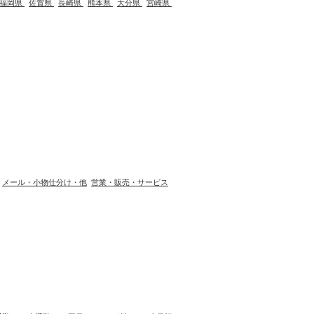
福岡県
佐賀県
長崎県
熊本県
大分県
宮崎県
メール・小物仕分け・他
営業・販売・サービス