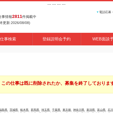
---
--- ---
---
▼
電話応募
2811
仕事情報
件掲載中
終更新:2026/08/08)
仕事検索
登録説明会予約
WEB面談
この仕事は既に削除されたか、募集を終了しておりま
福島県
茨城県
栃木県
群馬県
埼玉県
千葉県
東京都
神奈川県
新潟県
富山県
石