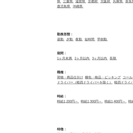
県
三重県
滋賀県
京都府
大阪府
兵庫県
奈良
鹿児島県
沖縄県
勤務形態：
昼勤
夕勤
夜勤
短時間
早朝勤
期間：
1ヶ月未満
2ヶ月以内
3ヶ月以内
長期
職種：
荷物・商品仕分け
梱包・検品・ピッキング
コール
ドライバー（軽四ドライバーを除く）
軽四ドライ
時給：
時給1,200円～
時給1,300円～
時給1,400円～
時
特徴：