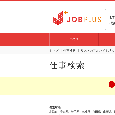
お
(最
TOP
トップ
仕事検索
リスト
仕事検索
都道府県：
北海道
青森県
岩手県
宮城県
秋田県
山形県