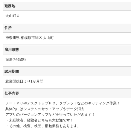
勤務地
大山町Ｃ
住所
神奈川県 相模原市緑区 大山町
雇用形態
派遣(登録制)
試用期間
就業開始日より1か月間
仕事内容
ノートＰＣやデスクトップＰＣ、タブレットなどのキッティング作業！
具体的にはシステムのセットアップやデータ消去
アプリのバージョンアップなどを行っていただきます！
・未経験者、経験者どちらも大歓迎です！
・その他、検査、検品、梱包業務もあります。