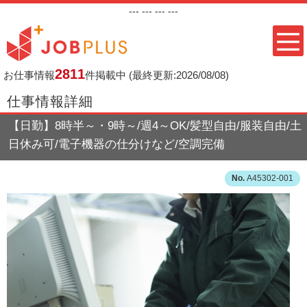
---
--- ---
---
2811
お仕事情報
件掲載中
(最終更新:2026/08/08)
仕事情報詳細
【日勤】8時半～・9時～/週4～OK/髪型自由/服装自由/土
日休み可/電子機器の仕分けなど/空調完備
A45302-001