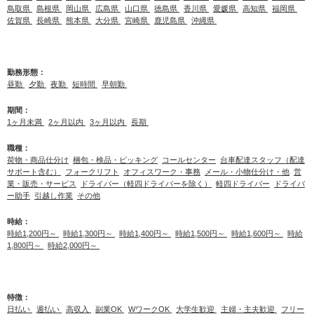
鳥取県
島根県
岡山県
広島県
山口県
徳島県
香川県
愛媛県
高知県
福岡県
佐賀県
長崎県
熊本県
大分県
宮崎県
鹿児島県
沖縄県
勤務形態：
昼勤
夕勤
夜勤
短時間
早朝勤
期間：
1ヶ月未満
2ヶ月以内
3ヶ月以内
長期
職種：
荷物・商品仕分け
梱包・検品・ピッキング
コールセンター
台車配達スタッフ（配達
サポート含む）
フォークリフト
オフィスワーク・事務
メール・小物仕分け・他
営
業・販売・サービス
ドライバー（軽四ドライバーを除く）
軽四ドライバー
ドライバ
ー助手
引越し作業
その他
時給：
時給1,200円～
時給1,300円～
時給1,400円～
時給1,500円～
時給1,600円～
時給
1,800円～
時給2,000円～
特徴：
日払い
週払い
高収入
副業OK
WワークOK
大学生歓迎
主婦・主夫歓迎
フリー