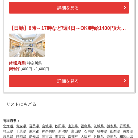
詳細を見る
【日勤】8時～17時など/週4日～OK/時給1400円/大型商業施設内で集配作業/駅チカ/高時給
[都道府県]
神奈川県
[時給]
1,400円～1,400円
詳細を見る
リストにもどる
都道府県：
北海道
青森県
岩手県
宮城県
秋田県
山形県
福島県
茨城県
栃木県
群馬県
埼玉県
千葉県
東京都
神奈川県
新潟県
富山県
石川県
福井県
山梨県
長野県
岐阜県
静岡県
愛知県
三重県
滋賀県
京都府
大阪府
兵庫県
奈良県
和歌山県