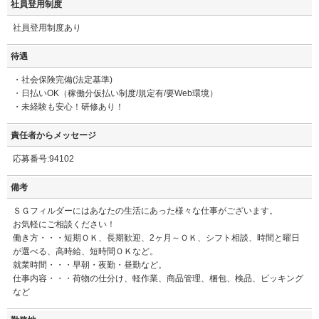
社員登用制度
社員登用制度あり
待遇
・社会保険完備(法定基準)
・日払いOK（稼働分仮払い制度/規定有/要Web環境）
・未経験も安心！研修あり！
責任者からメッセージ
応募番号:94102
備考
ＳＧフィルダーにはあなたの生活にあった様々な仕事がございます。
お気軽にご相談ください！
働き方・・・短期ＯＫ、長期歓迎、2ヶ月～ＯＫ、シフト相談、時間と曜日
が選べる、高時給、短時間ＯＫなど。
就業時間・・・早朝・夜勤・昼勤など。
仕事内容・・・荷物の仕分け、軽作業、商品管理、梱包、検品、ピッキング
など