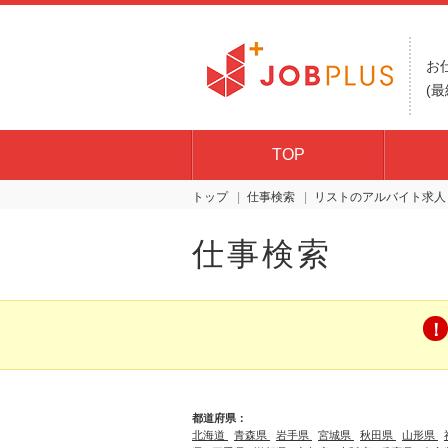
お
(最
TOP
トップ
仕事検索
リスト
仕事検索
都道府県：
北海道
青森県
岩手県
宮城県
秋田県
山形県