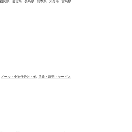
福岡県
佐賀県
長崎県
熊本県
大分県
宮崎県
メール・小物仕分け・他
営業・販売・サービス