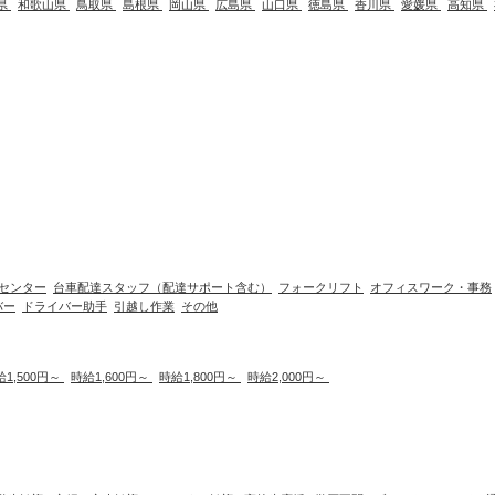
県
和歌山県
鳥取県
島根県
岡山県
広島県
山口県
徳島県
香川県
愛媛県
高知県
センター
台車配達スタッフ（配達サポート含む）
フォークリフト
オフィスワーク・事務
バー
ドライバー助手
引越し作業
その他
給1,500円～
時給1,600円～
時給1,800円～
時給2,000円～