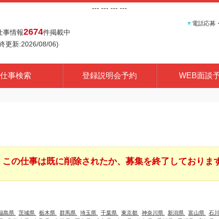
---
--- ---
---
▼
電話応募
2674
仕事情報
件掲載中
終更新:2026/08/06)
仕事検索
登録説明会予約
WEB面談
この仕事は既に削除されたか、募集を終了しておりま
福島県
茨城県
栃木県
群馬県
埼玉県
千葉県
東京都
神奈川県
新潟県
富山県
石