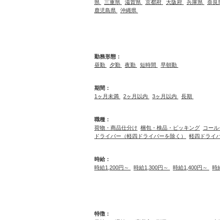
県
三重県
滋賀県
京都府
大阪府
兵庫県
奈良
鹿児島県
沖縄県
勤務形態：
昼勤
夕勤
夜勤
短時間
早朝勤
期間：
1ヶ月未満
2ヶ月以内
3ヶ月以内
長期
職種：
荷物・商品仕分け
梱包・検品・ピッキング
コール
ドライバー（軽四ドライバーを除く）
軽四ドライ
時給：
時給1,200円～
時給1,300円～
時給1,400円～
時
特徴：