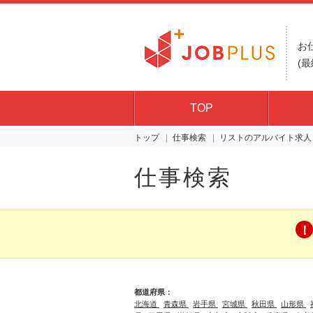
お
(最
TOP
トップ
仕事検索
リスト
仕事検索
都道府県：
北海道
青森県
岩手県
宮城県
秋田県
山形県