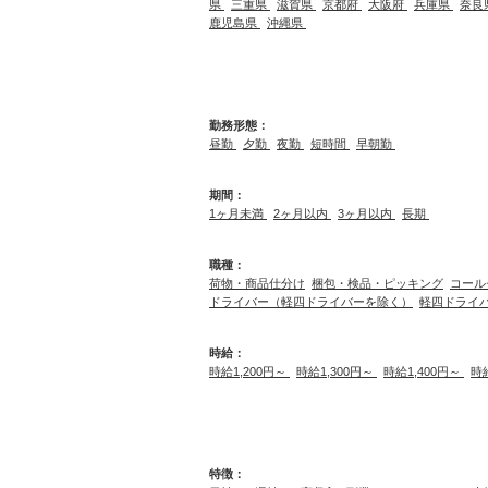
県
三重県
滋賀県
京都府
大阪府
兵庫県
奈良
鹿児島県
沖縄県
勤務形態：
昼勤
夕勤
夜勤
短時間
早朝勤
期間：
1ヶ月未満
2ヶ月以内
3ヶ月以内
長期
職種：
荷物・商品仕分け
梱包・検品・ピッキング
コール
ドライバー（軽四ドライバーを除く）
軽四ドライ
時給：
時給1,200円～
時給1,300円～
時給1,400円～
時
特徴：