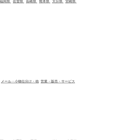
福岡県
佐賀県
長崎県
熊本県
大分県
宮崎県
メール・小物仕分け・他
営業・販売・サービス