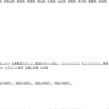
県
和歌山県
鳥取県
島根県
岡山県
広島県
山口県
徳島県
香川県
愛媛県
高知県
センター
台車配達スタッフ（配達サポート含む）
フォークリフト
オフィスワーク・事務
バー
ドライバー助手
引越し作業
その他
給1,500円～
時給1,600円～
時給1,800円～
時給2,000円～