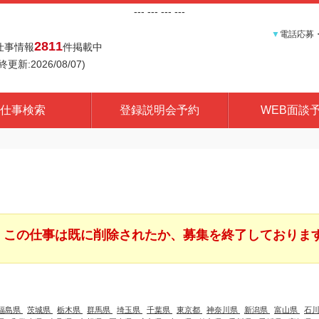
---
--- ---
---
▼
電話応募
2811
仕事情報
件掲載中
終更新:2026/08/07)
仕事検索
登録説明会予約
WEB面談
この仕事は既に削除されたか、募集を終了しておりま
福島県
茨城県
栃木県
群馬県
埼玉県
千葉県
東京都
神奈川県
新潟県
富山県
石