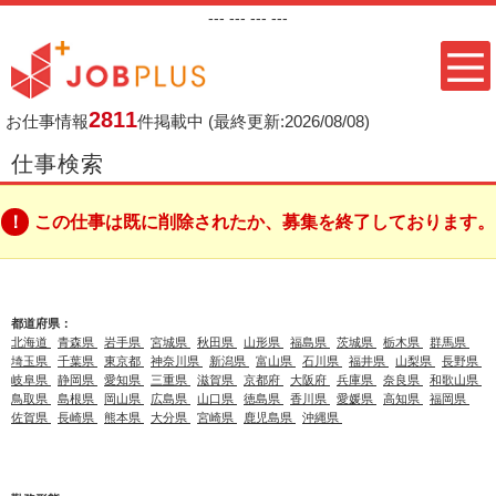
---
--- ---
---
2811
お仕事情報
件掲載中
(最終更新:2026/08/08)
仕事検索
この仕事は既に削除されたか、募集を終了しております。
都道府県：
北海道
青森県
岩手県
宮城県
秋田県
山形県
福島県
茨城県
栃木県
群馬県
埼玉県
千葉県
東京都
神奈川県
新潟県
富山県
石川県
福井県
山梨県
長野県
岐阜県
静岡県
愛知県
三重県
滋賀県
京都府
大阪府
兵庫県
奈良県
和歌山県
鳥取県
島根県
岡山県
広島県
山口県
徳島県
香川県
愛媛県
高知県
福岡県
佐賀県
長崎県
熊本県
大分県
宮崎県
鹿児島県
沖縄県