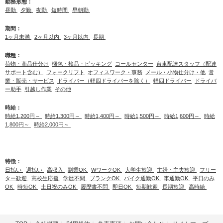
勤務形態：
昼勤
夕勤
夜勤
短時間
早朝勤
期間：
1ヶ月未満
2ヶ月以内
3ヶ月以内
長期
職種：
荷物・商品仕分け
梱包・検品・ピッキング
コールセンター
台車配達スタッフ（配達
サポート含む）
フォークリフト
オフィスワーク・事務
メール・小物仕分け・他
営
業・販売・サービス
ドライバー（軽四ドライバーを除く）
軽四ドライバー
ドライバ
ー助手
引越し作業
その他
時給：
時給1,200円～
時給1,300円～
時給1,400円～
時給1,500円～
時給1,600円～
時給
1,800円～
時給2,000円～
特徴：
日払い
週払い
高収入
副業OK
WワークOK
大学生歓迎
主婦・主夫歓迎
フリー
ター歓迎
高校生応援
学歴不問
ブランクOK
バイク通勤OK
車通勤OK
平日のみ
OK
時短OK
土日祝のみOK
履歴書不問
即日OK
短期歓迎
長期歓迎
高時給