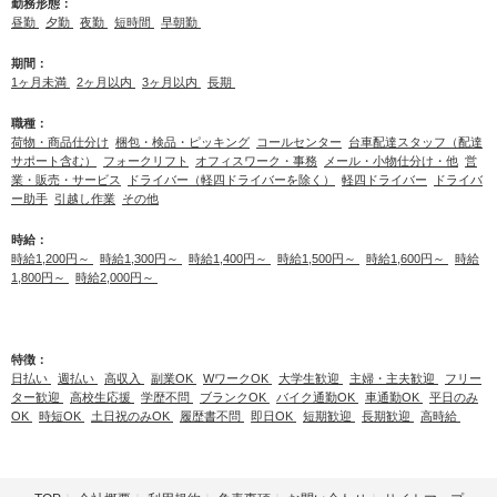
勤務形態：
昼勤
夕勤
夜勤
短時間
早朝勤
期間：
1ヶ月未満
2ヶ月以内
3ヶ月以内
長期
職種：
荷物・商品仕分け
梱包・検品・ピッキング
コールセンター
台車配達スタッフ（配達
サポート含む）
フォークリフト
オフィスワーク・事務
メール・小物仕分け・他
営
業・販売・サービス
ドライバー（軽四ドライバーを除く）
軽四ドライバー
ドライバ
ー助手
引越し作業
その他
時給：
時給1,200円～
時給1,300円～
時給1,400円～
時給1,500円～
時給1,600円～
時給
1,800円～
時給2,000円～
特徴：
日払い
週払い
高収入
副業OK
WワークOK
大学生歓迎
主婦・主夫歓迎
フリー
ター歓迎
高校生応援
学歴不問
ブランクOK
バイク通勤OK
車通勤OK
平日のみ
OK
時短OK
土日祝のみOK
履歴書不問
即日OK
短期歓迎
長期歓迎
高時給