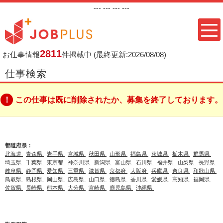
---
--- ---
---
2811
お仕事情報
件掲載中
(最終更新:2026/08/08)
仕事検索
この仕事は既に削除されたか、募集を終了しております。
都道府県：
北海道
青森県
岩手県
宮城県
秋田県
山形県
福島県
茨城県
栃木県
群馬県
埼玉県
千葉県
東京都
神奈川県
新潟県
富山県
石川県
福井県
山梨県
長野県
岐阜県
静岡県
愛知県
三重県
滋賀県
京都府
大阪府
兵庫県
奈良県
和歌山県
鳥取県
島根県
岡山県
広島県
山口県
徳島県
香川県
愛媛県
高知県
福岡県
佐賀県
長崎県
熊本県
大分県
宮崎県
鹿児島県
沖縄県