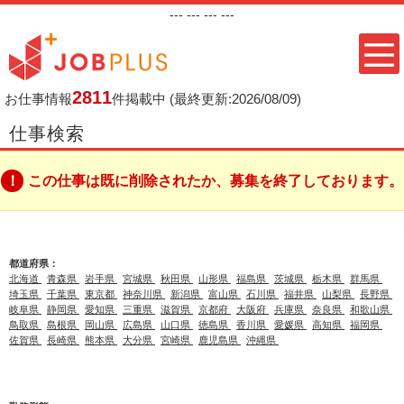
---
--- ---
---
2811
お仕事情報
件掲載中
(最終更新:2026/08/09)
仕事検索
この仕事は既に削除されたか、募集を終了しております。
都道府県：
北海道
青森県
岩手県
宮城県
秋田県
山形県
福島県
茨城県
栃木県
群馬県
埼玉県
千葉県
東京都
神奈川県
新潟県
富山県
石川県
福井県
山梨県
長野県
岐阜県
静岡県
愛知県
三重県
滋賀県
京都府
大阪府
兵庫県
奈良県
和歌山県
鳥取県
島根県
岡山県
広島県
山口県
徳島県
香川県
愛媛県
高知県
福岡県
佐賀県
長崎県
熊本県
大分県
宮崎県
鹿児島県
沖縄県