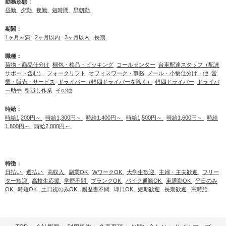
勤務形態：
昼勤
夕勤
夜勤
短時間
早朝勤
期間：
1ヶ月未満
2ヶ月以内
3ヶ月以内
長期
職種：
荷物・商品仕分け
梱包・検品・ピッキング
コールセンター
台車配達スタッフ（配達
サポート含む）
フォークリフト
オフィスワーク・事務
メール・小物仕分け・他
営
業・販売・サービス
ドライバー（軽四ドライバーを除く）
軽四ドライバー
ドライバ
ー助手
引越し作業
その他
時給：
時給1,200円～
時給1,300円～
時給1,400円～
時給1,500円～
時給1,600円～
時給
1,800円～
時給2,000円～
特徴：
日払い
週払い
高収入
副業OK
WワークOK
大学生歓迎
主婦・主夫歓迎
フリー
ター歓迎
高校生応援
学歴不問
ブランクOK
バイク通勤OK
車通勤OK
平日のみ
OK
時短OK
土日祝のみOK
履歴書不問
即日OK
短期歓迎
長期歓迎
高時給