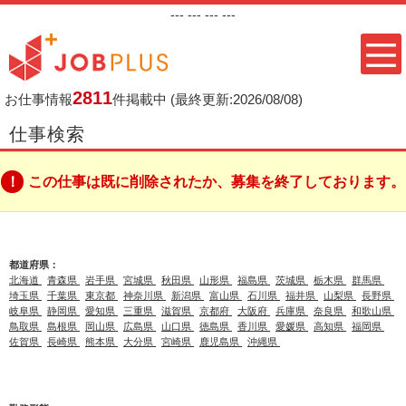
---
--- ---
---
2811
お仕事情報
件掲載中
(最終更新:2026/08/08)
仕事検索
この仕事は既に削除されたか、募集を終了しております。
都道府県：
北海道
青森県
岩手県
宮城県
秋田県
山形県
福島県
茨城県
栃木県
群馬県
埼玉県
千葉県
東京都
神奈川県
新潟県
富山県
石川県
福井県
山梨県
長野県
岐阜県
静岡県
愛知県
三重県
滋賀県
京都府
大阪府
兵庫県
奈良県
和歌山県
鳥取県
島根県
岡山県
広島県
山口県
徳島県
香川県
愛媛県
高知県
福岡県
佐賀県
長崎県
熊本県
大分県
宮崎県
鹿児島県
沖縄県