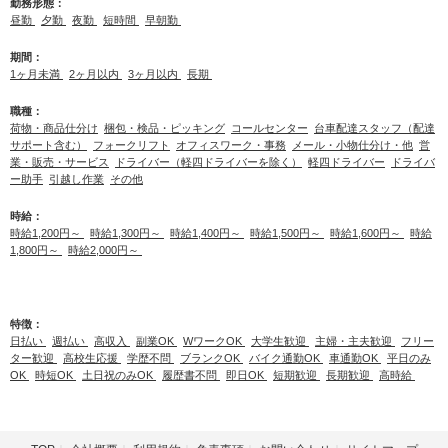
勤務形態：
昼勤
夕勤
夜勤
短時間
早朝勤
期間：
1ヶ月未満
2ヶ月以内
3ヶ月以内
長期
職種：
荷物・商品仕分け
梱包・検品・ピッキング
コールセンター
台車配達スタッフ（配達
サポート含む）
フォークリフト
オフィスワーク・事務
メール・小物仕分け・他
営
業・販売・サービス
ドライバー（軽四ドライバーを除く）
軽四ドライバー
ドライバ
ー助手
引越し作業
その他
時給：
時給1,200円～
時給1,300円～
時給1,400円～
時給1,500円～
時給1,600円～
時給
1,800円～
時給2,000円～
特徴：
日払い
週払い
高収入
副業OK
WワークOK
大学生歓迎
主婦・主夫歓迎
フリー
ター歓迎
高校生応援
学歴不問
ブランクOK
バイク通勤OK
車通勤OK
平日のみ
OK
時短OK
土日祝のみOK
履歴書不問
即日OK
短期歓迎
長期歓迎
高時給