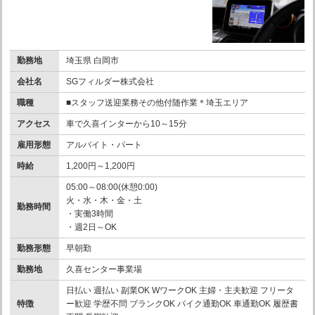
勤務地
埼玉県 白岡市
会社名
SGフィルダー株式会社
職種
■スタッフ送迎業務その他付随作業＊埼玉エリア
アクセス
車で久喜インターから10～15分
雇用形態
アルバイト・パート
時給
1,200円～1,200円
05:00～08:00(休憩0:00)
火・水・木・金・土
勤務時間
・実働3時間
・週2日～OK
勤務形態
早朝勤
勤務地
久喜センター事業場
日払い 週払い 副業OK WワークOK 主婦・主夫歓迎 フリータ
特徴
ー歓迎 学歴不問 ブランクOK バイク通勤OK 車通勤OK 履歴書