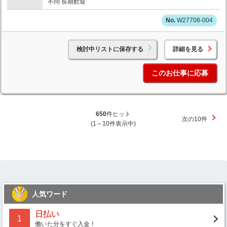
不問 長期歓迎
W27708-004
検討中リストに保存する
詳細を見る
このお仕事に応募
650
件ヒット
次の10件
(1～10件表示中)
人気ワード
日払い
1
働いた分をすぐ入金！