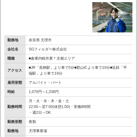
勤務地
奈良県 天理市
会社名
SGフィルダー株式会社
職種
■倉庫内軽作業＊京都エリア
■JR「長柄駅」より車で5分■郡山ICより車で10分■近鉄「平
アクセス
端駅」より車で19分
雇用形態
アルバイト・パート
時給
1,070円～1,338円
月・火・水・木・金・土
勤務時間
22:00～翌7:00(休憩1:00)・実働8時間
・週2日～OK
勤務形態
夜勤
勤務地
天理事業場