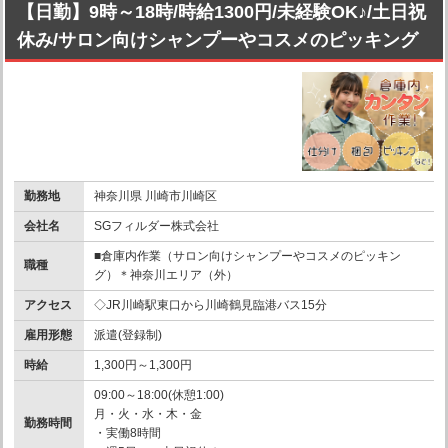
【日勤】9時～18時/時給1300円/未経験OK♪/土日祝
休み/サロン向けシャンプーやコスメのピッキング
勤務地
神奈川県 川崎市川崎区
会社名
SGフィルダー株式会社
■倉庫内作業（サロン向けシャンプーやコスメのピッキン
職種
グ）＊神奈川エリア（外）
アクセス
◇JR川崎駅東口から川崎鶴見臨港バス15分
雇用形態
派遣(登録制)
時給
1,300円～1,300円
09:00～18:00(休憩1:00)
月・火・水・木・金
勤務時間
・実働8時間