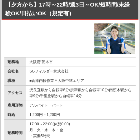
【夕方から】17時～22時/週3日～OK/短時間/未経
験OK/日払いOK（規定有）
勤務地
大阪府 茨木市
会社名
SGフィルダー株式会社
職種
■倉庫内軽作業＊大阪中継エリア
沢良宜駅から自転車8分/摂津駅から自転車10分/南茨木駅から
アクセス
車9分/千里丘駅から自転車14分
雇用形態
アルバイト・パート
時給
1,200円～1,200円
17:00～22:00(休憩0:00)
月・火・水・木・金
勤務時間
・実働5時間