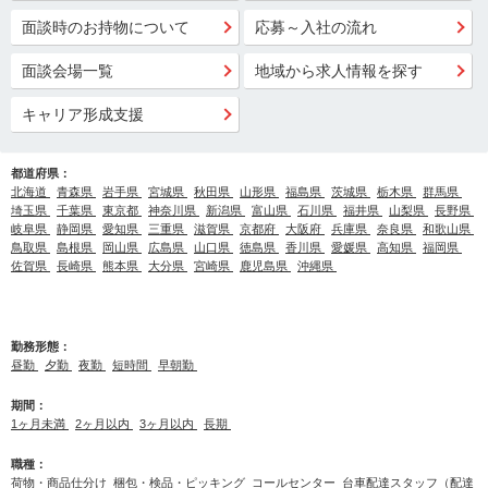
面談時のお持物について
応募～入社の流れ
面談会場一覧
地域から求人情報を探す
キャリア形成支援
都道府県：
北海道
青森県
岩手県
宮城県
秋田県
山形県
福島県
茨城県
栃木県
群馬県
埼玉県
千葉県
東京都
神奈川県
新潟県
富山県
石川県
福井県
山梨県
長野県
岐阜県
静岡県
愛知県
三重県
滋賀県
京都府
大阪府
兵庫県
奈良県
和歌山県
鳥取県
島根県
岡山県
広島県
山口県
徳島県
香川県
愛媛県
高知県
福岡県
佐賀県
長崎県
熊本県
大分県
宮崎県
鹿児島県
沖縄県
勤務形態：
昼勤
夕勤
夜勤
短時間
早朝勤
期間：
1ヶ月未満
2ヶ月以内
3ヶ月以内
長期
職種：
荷物・商品仕分け
梱包・検品・ピッキング
コールセンター
台車配達スタッフ（配達