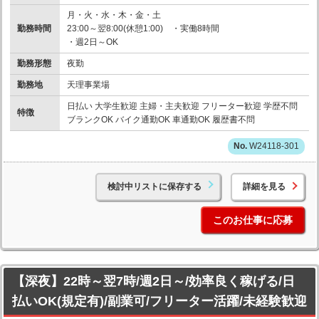
月・火・水・木・金・土
勤務時間
23:00～翌8:00(休憩1:00) ・実働8時間
・週2日～OK
勤務形態
夜勤
勤務地
天理事業場
日払い 大学生歓迎 主婦・主夫歓迎 フリーター歓迎 学歴不問
特徴
ブランクOK バイク通勤OK 車通勤OK 履歴書不問
W24118-301
検討中リストに保存する
詳細を見る
このお仕事に応募
【深夜】22時～翌7時/週2日～/効率良く稼げる/日
払いOK(規定有)/副業可/フリーター活躍/未経験歓迎