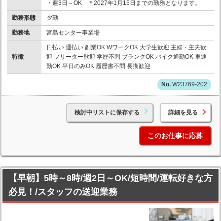
・週3日～OK ＊2027年1月15日までの勤務となります。
勤務形態
夕勤
勤務地
宮島センター事業場
日払い 週払い 副業OK WワークOK 大学生歓迎 主婦・主夫歓
特徴
迎 フリーター歓迎 学歴不問 ブランクOK バイク通勤OK 車通
勤OK 平日のみOK 履歴書不問 長期歓迎
W23769-202
検討中リストに保存する
詳細を見る
このお仕事に応募
【早朝】5時～8時/週2日～OK/短時間/運転好きな方
必見！/スタッフの送迎業務