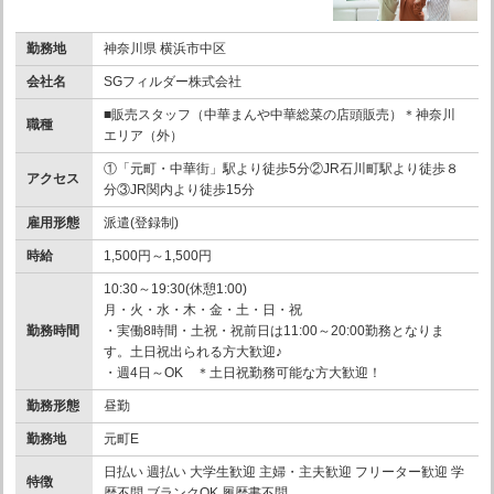
勤務地
神奈川県 横浜市中区
会社名
SGフィルダー株式会社
■販売スタッフ（中華まんや中華総菜の店頭販売）＊神奈川
職種
エリア（外）
①「元町・中華街」駅より徒歩5分②JR石川町駅より徒歩８
アクセス
分③JR関内より徒歩15分
雇用形態
派遣(登録制)
時給
1,500円～1,500円
10:30～19:30(休憩1:00)
月・火・水・木・金・土・日・祝
勤務時間
・実働8時間・土祝・祝前日は11:00～20:00勤務となりま
す。土日祝出られる方大歓迎♪
・週4日～OK ＊土日祝勤務可能な方大歓迎！
勤務形態
昼勤
勤務地
元町E
日払い 週払い 大学生歓迎 主婦・主夫歓迎 フリーター歓迎 学
特徴
歴不問 ブランクOK 履歴書不問