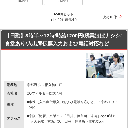
日給順
月給順
650
件ヒット
次の10件
(1～10件表示中)
【日勤】8時半～17時/時給1200円/残業ほぼナシ☆/
食堂あり/入出庫伝票入力および電話対応など
勤務地
京都府 久世郡久御山町
会社名
SGフィルダー株式会社
■事務（入出庫伝票入力および電話対応など）＊京都エリア
職種
（外）
■京阪「淀駅」京阪バス「田井」停留所下車徒歩5分 ■近鉄
アクセス
「大久保駅」京阪バス「田井」停留所下車徒歩5分