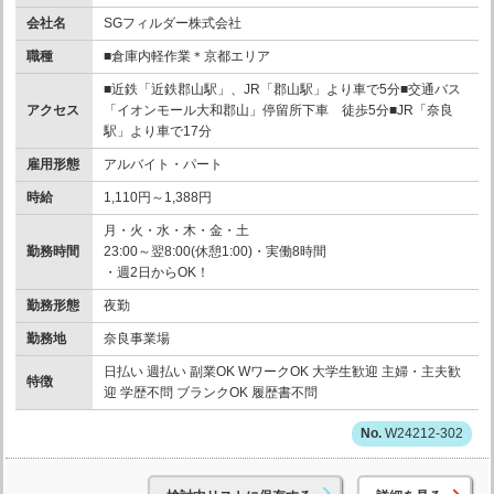
会社名
SGフィルダー株式会社
職種
■倉庫内軽作業＊京都エリア
■近鉄「近鉄郡山駅」、JR「郡山駅」より車で5分■交通バス
アクセス
「イオンモール大和郡山」停留所下車 徒歩5分■JR「奈良
駅」より車で17分
雇用形態
アルバイト・パート
時給
1,110円～1,388円
月・火・水・木・金・土
勤務時間
23:00～翌8:00(休憩1:00)・実働8時間
・週2日からOK！
勤務形態
夜勤
勤務地
奈良事業場
日払い 週払い 副業OK WワークOK 大学生歓迎 主婦・主夫歓
特徴
迎 学歴不問 ブランクOK 履歴書不問
W24212-302