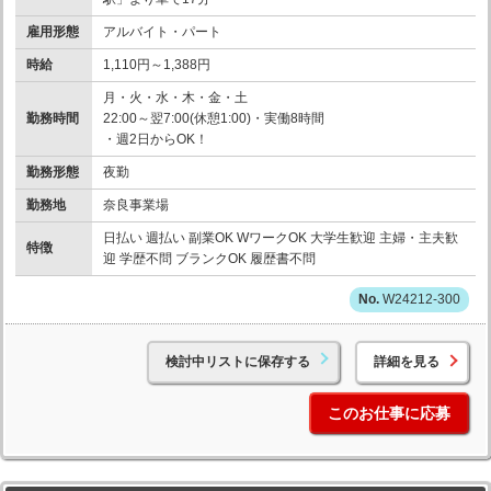
雇用形態
アルバイト・パート
時給
1,110円～1,388円
月・火・水・木・金・土
勤務時間
22:00～翌7:00(休憩1:00)・実働8時間
・週2日からOK！
勤務形態
夜勤
勤務地
奈良事業場
日払い 週払い 副業OK WワークOK 大学生歓迎 主婦・主夫歓
特徴
迎 学歴不問 ブランクOK 履歴書不問
W24212-300
検討中リストに保存する
詳細を見る
このお仕事に応募