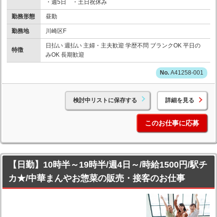
・週5日 ・土日祝休み
勤務形態
昼勤
勤務地
川崎区F
日払い 週払い 主婦・主夫歓迎 学歴不問 ブランクOK 平日の
特徴
みOK 長期歓迎
A41258-001
検討中リストに保存する
詳細を見る
このお仕事に応募
【日勤】10時半～19時半/週4日～/時給1500円/駅チ
カ★/中華まんやお惣菜の販売・接客のお仕事