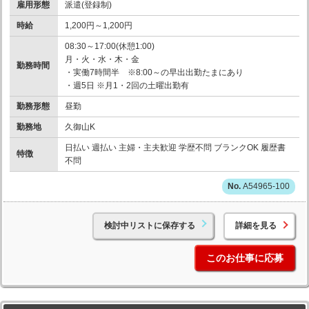
雇用形態
派遣(登録制)
時給
1,200円～1,200円
08:30～17:00(休憩1:00)
月・火・水・木・金
勤務時間
・実働7時間半 ※8:00～の早出出勤たまにあり
・週5日 ※月1・2回の土曜出勤有
勤務形態
昼勤
勤務地
久御山K
日払い 週払い 主婦・主夫歓迎 学歴不問 ブランクOK 履歴書
特徴
不問
A54965-100
検討中リストに保存する
詳細を見る
このお仕事に応募