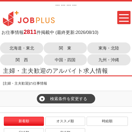
---
--- ---
---
2811
お仕事情報
件掲載中
(最終更新:2026/08/10)
北海道・東北
関 東
東海・北陸
関 西
中国・四国
九州・沖縄
主婦・主夫歓迎のアルバイト求人情報
[主婦・主夫歓迎]の仕事情報
検索条件を変更する
▼
新着順
オススメ順
時給順