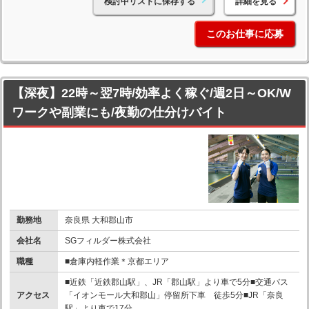
検討中リストに保存する
詳細を見る
このお仕事に応募
【深夜】22時～翌7時/効率よく稼ぐ/週2日～OK/W
ワークや副業にも/夜勤の仕分けバイト
勤務地
奈良県 大和郡山市
会社名
SGフィルダー株式会社
職種
■倉庫内軽作業＊京都エリア
■近鉄「近鉄郡山駅」、JR「郡山駅」より車で5分■交通バス
アクセス
「イオンモール大和郡山」停留所下車 徒歩5分■JR「奈良
駅」より車で17分