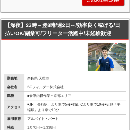
このお仕事に応募
【深夜】23時～翌8時/週2日～/効率良く稼げる/日
払いOK/副業可/フリーター活躍中/未経験歓迎
勤務地
奈良県 天理市
会社名
SGフィルダー株式会社
職種
■倉庫内軽作業＊京都エリア
■JR「長柄駅」より車で5分■郡山ICより車で10分■近鉄「平
アクセス
端駅」より車で19分
雇用形態
アルバイト・パート
時給
1,070円～1,338円