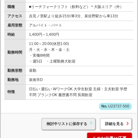
職種
■リーチフォークリフト（飲料など）＊大阪エリア（外）
アクセス
吉見ノ里駅より徒歩15分/車3分、泉佐野駅から車13分
雇用形態
アルバイト・パート
時給
1,400円～1,400円
11:00～20:00(休憩1:00)
月・火・水・木・金・土
勤務時間
・実働8時間
・週5日 ・土曜勤務大歓迎
勤務形態
昼勤
勤務地
泉南市D
日払い 週払い WワークOK 大学生歓迎 主婦・主夫歓迎 学歴
特徴
不問 ブランクOK 履歴書不問 長期歓迎
U23737-500
検討中リストに保存する
詳細を見る