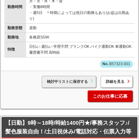
月・火・水・木・金
勤務時間
・実働8時間
・週5日 ＊時期によっては祝日の勤務もあり(お盆は出勤あ
り)
勤務形態
昼勤
勤務地
各務原SGW
日払い 週払い 学歴不問 ブランクOK バイク通勤OK 車通勤OK
特徴
履歴書不問 高時給
B57323-001
検討中リストに保存する
詳細を見る
このお仕事に応募
【日勤】9時～18時/時給1400円★/事務スタッフ♪/
髪色服装自由！/土日祝休み/電話対応・伝票入力等