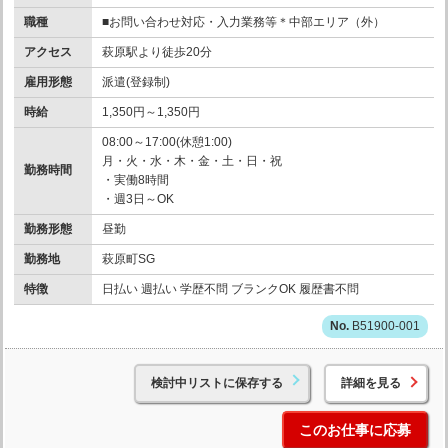
職種
■お問い合わせ対応・入力業務等＊中部エリア（外）
アクセス
萩原駅より徒歩20分
雇用形態
派遣(登録制)
時給
1,350円～1,350円
08:00～17:00(休憩1:00)
月・火・水・木・金・土・日・祝
勤務時間
・実働8時間
・週3日～OK
勤務形態
昼勤
勤務地
萩原町SG
特徴
日払い 週払い 学歴不問 ブランクOK 履歴書不問
B51900-001
検討中リストに保存する
詳細を見る
このお仕事に応募