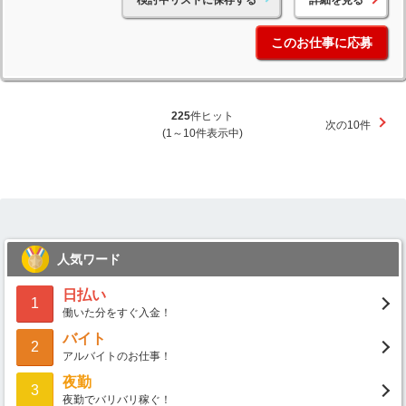
このお仕事に応募
225
件ヒット
次の10件
(1～10件表示中)
人気ワード
日払い
1
働いた分をすぐ入金！
バイト
2
アルバイトのお仕事！
夜勤
3
夜勤でバリバリ稼ぐ！