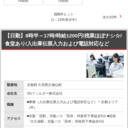
日給順
月給順
225
件ヒット
次の10件
(1～10件表示中)
【日勤】8時半～17時/時給1200円/残業ほぼナシ☆/
食堂あり/入出庫伝票入力および電話対応など
勤務地
京都府 久世郡久御山町
会社名
SGフィルダー株式会社
■事務（入出庫伝票入力および電話対応など）＊京都エリア
職種
（外）
■京阪「淀駅」京阪バス「田井」停留所下車徒歩5分 ■近鉄
アクセス
「大久保駅」京阪バス「田井」停留所下車徒歩5分