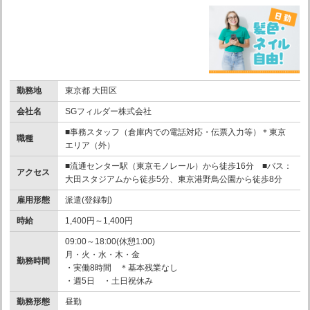
勤務地
東京都 大田区
会社名
SGフィルダー株式会社
■事務スタッフ（倉庫内での電話対応・伝票入力等）＊東京
職種
エリア（外）
■流通センター駅（東京モノレール）から徒歩16分 ■バス：
アクセス
大田スタジアムから徒歩5分、東京港野鳥公園から徒歩8分
雇用形態
派遣(登録制)
時給
1,400円～1,400円
09:00～18:00(休憩1:00)
月・火・水・木・金
勤務時間
・実働8時間 ＊基本残業なし
・週5日 ・土日祝休み
勤務形態
昼勤