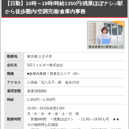
【日勤】10時～19時/時給1350円/残業ほぼナシ♪/駅
から徒歩圏内/空調完備/倉庫内事務
勤務地
東京都 八王子市
会社名
SGフィルダー株式会社
職種
■倉庫内事務＊西東京エリア（外）
アクセス
八高線「北八王子」駅 徒歩15分
雇用形態
派遣(登録制)
時給
1,350円～1,350円
10:00～19:00(休憩1:00)
月・火・水・木・金・土・日・祝
勤務時間
・実働8時間 ＊残業ほぼナシ ・11:00～19:00も可 ★★
その他時間も応相談