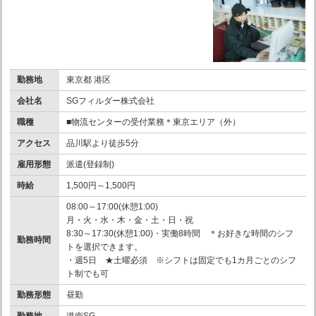
勤務地
東京都 港区
会社名
SGフィルダー株式会社
職種
■物流センターの受付業務＊東京エリア（外）
アクセス
品川駅より徒歩5分
雇用形態
派遣(登録制)
時給
1,500円～1,500円
08:00～17:00(休憩1:00)
月・火・水・木・金・土・日・祝
8:30～17:30(休憩1:00)・実働8時間 ＊お好きな時間のシフ
勤務時間
トを選択できます。
・週5日 ★土曜必須 ※シフトは固定でも1カ月ごとのシフ
ト制でも可
勤務形態
昼勤
勤務地
港南SG