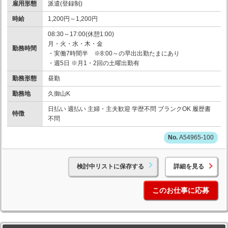
雇用形態
派遣(登録制)
時給
1,200円～1,200円
08:30～17:00(休憩1:00)
月・火・水・木・金
勤務時間
・実働7時間半 ※8:00～の早出出勤たまにあり
・週5日 ※月1・2回の土曜出勤有
勤務形態
昼勤
勤務地
久御山K
日払い 週払い 主婦・主夫歓迎 学歴不問 ブランクOK 履歴書
特徴
不問
A54965-100
検討中リストに保存する
詳細を見る
このお仕事に応募