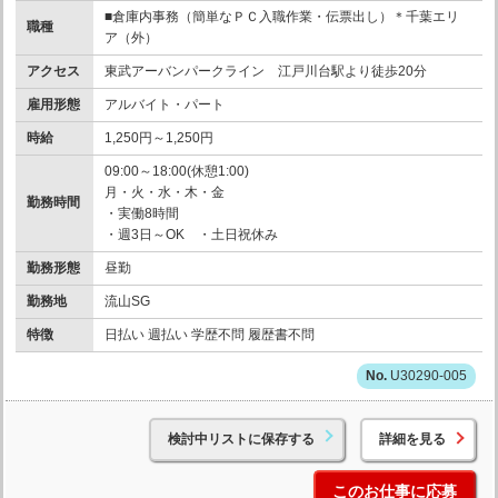
■倉庫内事務（簡単なＰＣ入職作業・伝票出し）＊千葉エリ
職種
ア（外）
アクセス
東武アーバンパークライン 江戸川台駅より徒歩20分
雇用形態
アルバイト・パート
時給
1,250円～1,250円
09:00～18:00(休憩1:00)
月・火・水・木・金
勤務時間
・実働8時間
・週3日～OK ・土日祝休み
勤務形態
昼勤
勤務地
流山SG
特徴
日払い 週払い 学歴不問 履歴書不問
U30290-005
検討中リストに保存する
詳細を見る
このお仕事に応募