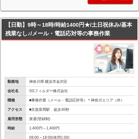
【日勤】9時～18時/時給1400円★/土日祝休み/基本
残業なし♪/メール・電話応対等の事務作業
勤務地
神奈川県 横浜市金沢区
会社名
SGフィルダー株式会社
職種
■事務作業（メール・電話応対等）＊神奈川エリア（外）
アクセス
■京急富岡駅 徒歩30秒
雇用形態
派遣(登録制)
時給
1,400円～1,400円
09:00～18:00(休憩1:00)