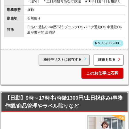
・週5日 ＊土日勤務可能な方歓迎 ★★平日週5日も相談可
勤務形態
昼勤
勤務地
石川町H
日払い 週払い 学歴不問 ブランクOK バイク通勤OK 車通勤OK
特徴
履歴書不問 高時給
A57865-001
検討中リストに保存する
詳細を見る
このお仕事に応募
【日勤】9時～17時半/時給1300円/土日祝休み/事務
作業/商品管理やラベル貼りなど