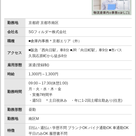
勤務地
京都府 京都市南区
会社名
SGフィルダー株式会社
職種
■倉庫内事務＊京都エリア（外）
■阪急「西向日駅」車8分 ■JR「向日町駅」車9分 ■市バス
アクセス
久我石原町から徒歩8分
雇用形態
派遣(登録制)
時給
1,300円～1,300円
09:00～17:30(休憩1:00)
月・火・水・木・金
勤務時間
・実働7時間半
・週5日 ＊土日祝休み ・年に1-2回土曜出勤あり(任意)
勤務形態
昼勤
勤務地
南区M
日払い 週払い 学歴不問 ブランクOK バイク通勤OK 車通勤OK
特徴
平日のみOK 履歴書不問