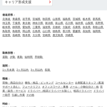
キャリア形成支援
都道府県：
北海道
青森県
岩手県
宮城県
秋田県
山形県
福島県
茨城県
栃木県
群馬県
埼玉県
千葉県
東京都
神奈川県
新潟県
富山県
石川県
福井県
山梨県
長野県
岐阜県
静岡県
愛知県
三重県
滋賀県
京都府
大阪府
兵庫県
奈良県
和歌山県
鳥取県
島根県
岡山県
広島県
山口県
徳島県
香川県
愛媛県
高知県
福岡県
佐賀県
長崎県
熊本県
大分県
宮崎県
鹿児島県
沖縄県
勤務形態：
昼勤
夕勤
夜勤
短時間
早朝勤
期間：
1ヶ月未満
2ヶ月以内
3ヶ月以内
長期
職種：
荷物・商品仕分け
梱包・検品・ピッキング
コールセンター
台車配達スタッフ（配達
サポート含む）
フォークリフト
オフィスワーク・事務
メール・小物仕分け・他
営
業・販売・サービス
ドライバー（軽四ドライバーを除く）
軽四ドライバー
ドライバ
ー助手
引越し作業
その他
時給：