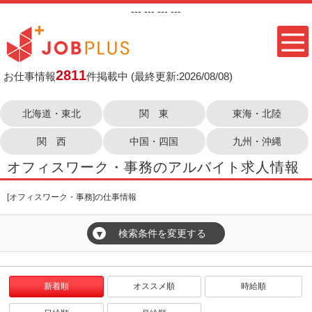
---
--- ---
---
2811
お仕事情報
件掲載中
(最終更新:2026/08/08)
北海道・東北
関 東
東海・北陸
関 西
中国・四国
九州・沖縄
オフィスワーク・事務のアルバイト求人情報
[オフィスワーク・事務]の仕事情報
検索条件を変更する
▼
新着順
オススメ順
時給順