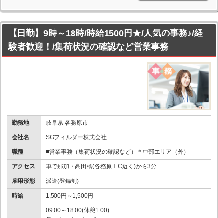
【日勤】9時～18時/時給1500円★/人気の事務♪/経
験者歓迎！/集荷状況の確認など営業事務
勤務地
岐阜県 各務原市
会社名
SGフィルダー株式会社
職種
■営業事務（集荷状況の確認など）＊中部エリア（外）
アクセス
車で那加・高田橋(各務原ＩC近く)から3分
雇用形態
派遣(登録制)
時給
1,500円～1,500円
09:00～18:00(休憩1:00)