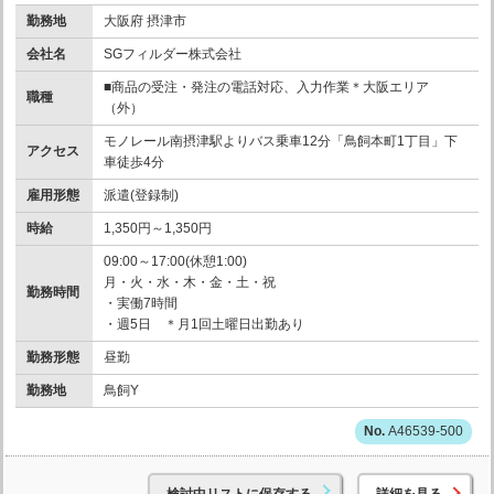
勤務地
大阪府 摂津市
会社名
SGフィルダー株式会社
■商品の受注・発注の電話対応、入力作業＊大阪エリア
職種
（外）
モノレール南摂津駅よりバス乗車12分「鳥飼本町1丁目」下
アクセス
車徒歩4分
雇用形態
派遣(登録制)
時給
1,350円～1,350円
09:00～17:00(休憩1:00)
月・火・水・木・金・土・祝
勤務時間
・実働7時間
・週5日 ＊月1回土曜日出勤あり
勤務形態
昼勤
勤務地
鳥飼Y
A46539-500
検討中リストに保存する
詳細を見る