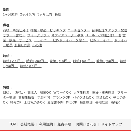
期間：
1ヶ月未満
2ヶ月以内
3ヶ月以内
長期
職種：
荷物・商品仕分け
梱包・検品・ピッキング
コールセンター
台車配達スタッフ（配達
サポート含む）
フォークリフト
オフィスワーク・事務
メール・小物仕分け・他
営
業・販売・サービス
ドライバー（軽四ドライバーを除く）
軽四ドライバー
ドライバ
ー助手
引越し作業
その他
時給：
時給1,200円～
時給1,300円～
時給1,400円～
時給1,500円～
時給1,600円～
時給
1,800円～
時給2,000円～
特徴：
日払い
週払い
高収入
副業OK
WワークOK
大学生歓迎
主婦・主夫歓迎
フリー
ター歓迎
高校生応援
学歴不問
ブランクOK
バイク通勤OK
車通勤OK
平日のみ
OK
時短OK
土日祝のみOK
履歴書不問
即日OK
短期歓迎
長期歓迎
高時給
TOP
会社概要
利用規約
免責事項
お問い合わせ
サイトマップ