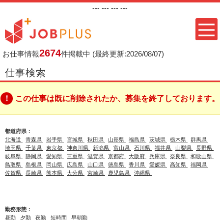
---
--- ---
---
2674
お仕事情報
件掲載中
(最終更新:2026/08/07)
仕事検索
この仕事は既に削除されたか、募集を終了しております。
都道府県：
北海道
青森県
岩手県
宮城県
秋田県
山形県
福島県
茨城県
栃木県
群馬県
埼玉県
千葉県
東京都
神奈川県
新潟県
富山県
石川県
福井県
山梨県
長野県
岐阜県
静岡県
愛知県
三重県
滋賀県
京都府
大阪府
兵庫県
奈良県
和歌山県
鳥取県
島根県
岡山県
広島県
山口県
徳島県
香川県
愛媛県
高知県
福岡県
佐賀県
長崎県
熊本県
大分県
宮崎県
鹿児島県
沖縄県
勤務形態：
昼勤
夕勤
夜勤
短時間
早朝勤