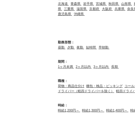
北海道
青森県
岩手県
宮城県
秋田県
山形県
県
三重県
滋賀県
京都府
大阪府
兵庫県
奈良
鹿児島県
沖縄県
勤務形態：
昼勤
夕勤
夜勤
短時間
早朝勤
期間：
1ヶ月未満
2ヶ月以内
3ヶ月以内
長期
職種：
荷物・商品仕分け
梱包・検品・ピッキング
コール
ドライバー（軽四ドライバーを除く）
軽四ドライ
時給：
時給1,200円～
時給1,300円～
時給1,400円～
時