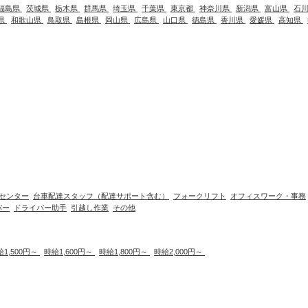
福島県
茨城県
栃木県
群馬県
埼玉県
千葉県
東京都
神奈川県
新潟県
富山県
石
県
和歌山県
鳥取県
島根県
岡山県
広島県
山口県
徳島県
香川県
愛媛県
高知県
センター
台車配達スタッフ（配達サポート含む）
フォークリフト
オフィスワーク・事務
バー
ドライバー助手
引越し作業
その他
給1,500円～
時給1,600円～
時給1,800円～
時給2,000円～