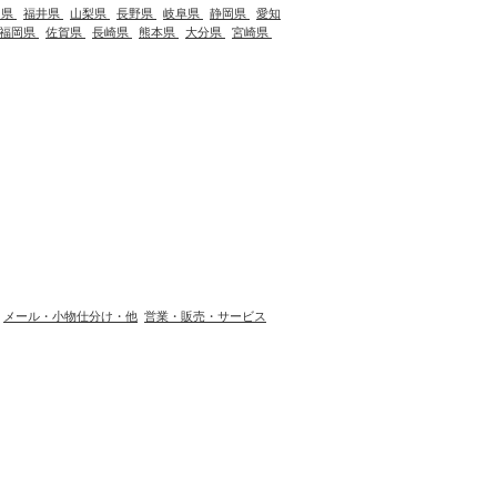
川県
福井県
山梨県
長野県
岐阜県
静岡県
愛知
福岡県
佐賀県
長崎県
熊本県
大分県
宮崎県
メール・小物仕分け・他
営業・販売・サービス