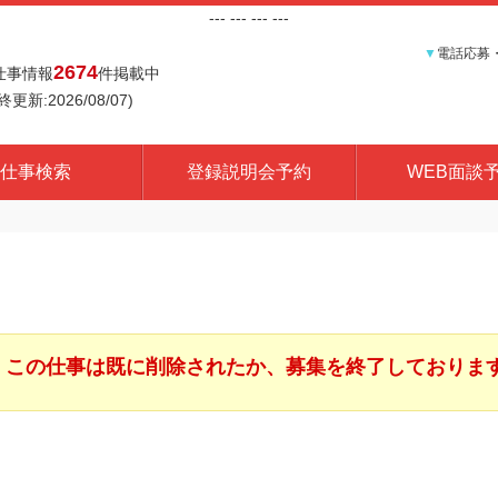
---
--- ---
---
▼
電話応募
2674
仕事情報
件掲載中
終更新:2026/08/07)
仕事検索
登録説明会予約
WEB面談
この仕事は既に削除されたか、募集を終了しておりま