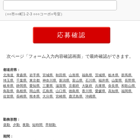
（○○市○○町1-2-3 ○○○コーポ○号室）
次ページ「フォーム入力内容確認画面」で最終確認ができます。
都道府県：
北海道
青森県
岩手県
宮城県
秋田県
山形県
福島県
茨城県
栃木県
群馬県
埼玉県
千葉県
東京都
神奈川県
新潟県
富山県
石川県
福井県
山梨県
長野県
岐阜県
静岡県
愛知県
三重県
滋賀県
京都府
大阪府
兵庫県
奈良県
和歌山県
鳥取県
島根県
岡山県
広島県
山口県
徳島県
香川県
愛媛県
高知県
福岡県
佐賀県
長崎県
熊本県
大分県
宮崎県
鹿児島県
沖縄県
勤務形態：
昼勤
夕勤
夜勤
短時間
早朝勤
期間：