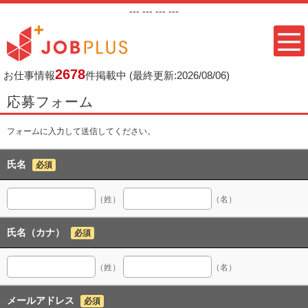
---
--- ---
---
2678
お仕事情報
件掲載中
(最終更新:2026/08/06)
応募フォーム
フォームに入力して送信してください。
氏名
必須
（姓）
（名）
氏名（カナ）
必須
（姓）
（名）
メールアドレス
必須