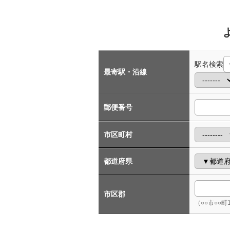
駅名検索
最寄駅・沿線
郵便番号
市区町村
都道府県
市区郡
（○○市○○町1