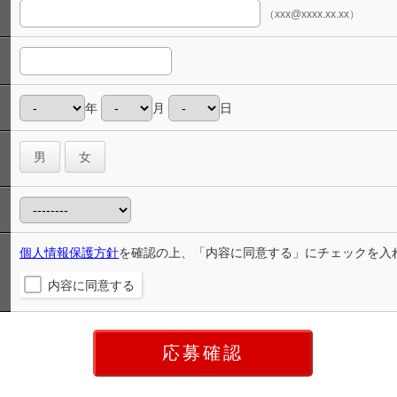
（xxx@xxxx.xx.xx）
年
月
日
男
女
個人情報保護方針
を確認の上、「内容に同意する」にチェックを入
内容に同意する