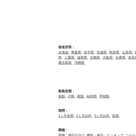
都道府県：
北海道
青森県
岩手県
宮城県
秋田県
山形県
県
三重県
滋賀県
京都府
大阪府
兵庫県
奈良
鹿児島県
沖縄県
勤務形態：
昼勤
夕勤
夜勤
短時間
早朝勤
期間：
1ヶ月未満
2ヶ月以内
3ヶ月以内
長期
職種：
荷物・商品仕分け
梱包・検品・ピッキング
コール