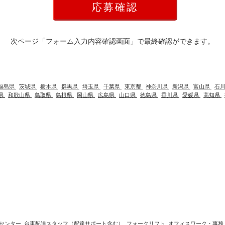
次ページ「フォーム入力内容確認画面」で最終確認ができます。
福島県
茨城県
栃木県
群馬県
埼玉県
千葉県
東京都
神奈川県
新潟県
富山県
石
県
和歌山県
鳥取県
島根県
岡山県
広島県
山口県
徳島県
香川県
愛媛県
高知県
センター
台車配達スタッフ（配達サポート含む）
フォークリフト
オフィスワーク・事務