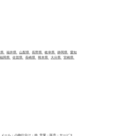
川県
福井県
山梨県
長野県
岐阜県
静岡県
愛知
福岡県
佐賀県
長崎県
熊本県
大分県
宮崎県
メール・小物仕分け・他
営業・販売・サービス