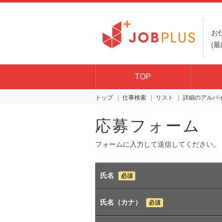
お
(最
TOP
トップ
仕事検索
リスト
詳細
応募フォーム
フォームに入力して送信してください。
氏名
必須
氏名（カナ）
必須