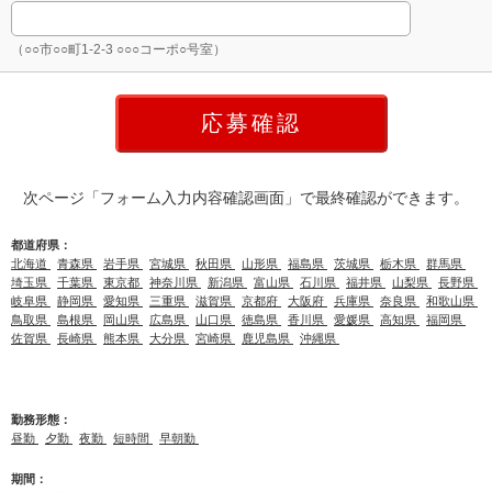
（○○市○○町1-2-3 ○○○コーポ○号室）
次ページ「フォーム入力内容確認画面」で最終確認ができます。
都道府県：
北海道
青森県
岩手県
宮城県
秋田県
山形県
福島県
茨城県
栃木県
群馬県
埼玉県
千葉県
東京都
神奈川県
新潟県
富山県
石川県
福井県
山梨県
長野県
岐阜県
静岡県
愛知県
三重県
滋賀県
京都府
大阪府
兵庫県
奈良県
和歌山県
鳥取県
島根県
岡山県
広島県
山口県
徳島県
香川県
愛媛県
高知県
福岡県
佐賀県
長崎県
熊本県
大分県
宮崎県
鹿児島県
沖縄県
勤務形態：
昼勤
夕勤
夜勤
短時間
早朝勤
期間：