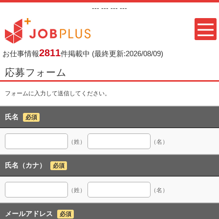
---
--- ---
---
2811
お仕事情報
件掲載中
(最終更新:2026/08/09)
応募フォーム
フォームに入力して送信してください。
氏名
必須
（姓）
（名）
氏名（カナ）
必須
（姓）
（名）
メールアドレス
必須