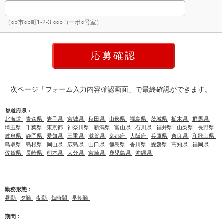
（○○市○○町1-2-3 ○○○コーポ○号室）
次ページ「フォーム入力内容確認画面」で最終確認ができます。
都道府県：
北海道
青森県
岩手県
宮城県
秋田県
山形県
福島県
茨城県
栃木県
群馬県
埼玉県
千葉県
東京都
神奈川県
新潟県
富山県
石川県
福井県
山梨県
長野県
岐阜県
静岡県
愛知県
三重県
滋賀県
京都府
大阪府
兵庫県
奈良県
和歌山県
鳥取県
島根県
岡山県
広島県
山口県
徳島県
香川県
愛媛県
高知県
福岡県
佐賀県
長崎県
熊本県
大分県
宮崎県
鹿児島県
沖縄県
勤務形態：
昼勤
夕勤
夜勤
短時間
早朝勤
期間：