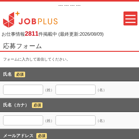
---
--- ---
---
2811
お仕事情報
件掲載中
(最終更新:2026/08/09)
応募フォーム
フォームに入力して送信してください。
氏名
必須
（姓）
（名）
氏名（カナ）
必須
（姓）
（名）
メールアドレス
必須