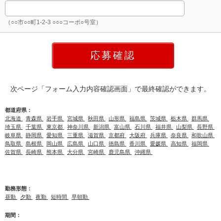
（○○市○○町1-2-3 ○○○コーポ○号室）
次ページ「フォーム入力内容確認画面」で最終確認ができます。
都道府県：
北海道
青森県
岩手県
宮城県
秋田県
山形県
福島県
茨城県
栃木県
群馬県
埼玉県
千葉県
東京都
神奈川県
新潟県
富山県
石川県
福井県
山梨県
長野県
岐阜県
静岡県
愛知県
三重県
滋賀県
京都府
大阪府
兵庫県
奈良県
和歌山県
鳥取県
島根県
岡山県
広島県
山口県
徳島県
香川県
愛媛県
高知県
福岡県
佐賀県
長崎県
熊本県
大分県
宮崎県
鹿児島県
沖縄県
勤務形態：
昼勤
夕勤
夜勤
短時間
早朝勤
期間：