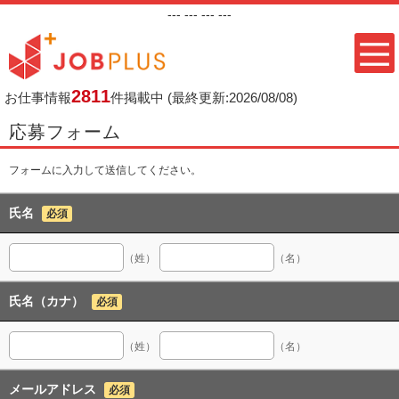
---
--- ---
---
2811
お仕事情報
件掲載中
(最終更新:2026/08/08)
応募フォーム
フォームに入力して送信してください。
氏名
必須
（姓）
（名）
氏名（カナ）
必須
（姓）
（名）
メールアドレス
必須