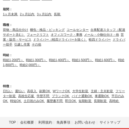
期間：
1ヶ月未満
2ヶ月以内
3ヶ月以内
長期
職種：
荷物・商品仕分け
梱包・検品・ピッキング
コールセンター
台車配達スタッフ（配達
サポート含む）
フォークリフト
オフィスワーク・事務
メール・小物仕分け・他
営
業・販売・サービス
ドライバー（軽四ドライバーを除く）
軽四ドライバー
ドライバ
ー助手
引越し作業
その他
時給：
時給1,200円～
時給1,300円～
時給1,400円～
時給1,500円～
時給1,600円～
時給
1,800円～
時給2,000円～
特徴：
日払い
週払い
高収入
副業OK
WワークOK
大学生歓迎
主婦・主夫歓迎
フリー
ター歓迎
高校生応援
学歴不問
ブランクOK
バイク通勤OK
車通勤OK
平日のみ
OK
時短OK
土日祝のみOK
履歴書不問
即日OK
短期歓迎
長期歓迎
高時給
TOP
会社概要
利用規約
免責事項
お問い合わせ
サイトマップ