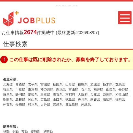
---
--- ---
---
2674
お仕事情報
件掲載中
(最終更新:2026/08/07)
仕事検索
この仕事は既に削除されたか、募集を終了しております。
都道府県：
北海道
青森県
岩手県
宮城県
秋田県
山形県
福島県
茨城県
栃木県
群馬県
埼玉県
千葉県
東京都
神奈川県
新潟県
富山県
石川県
福井県
山梨県
長野県
岐阜県
静岡県
愛知県
三重県
滋賀県
京都府
大阪府
兵庫県
奈良県
和歌山県
鳥取県
島根県
岡山県
広島県
山口県
徳島県
香川県
愛媛県
高知県
福岡県
佐賀県
長崎県
熊本県
大分県
宮崎県
鹿児島県
沖縄県
勤務形態：
昼勤
夕勤
夜勤
短時間
早朝勤