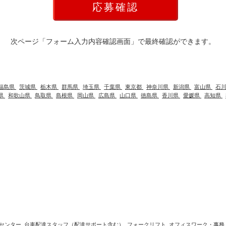
次ページ「フォーム入力内容確認画面」で最終確認ができます。
福島県
茨城県
栃木県
群馬県
埼玉県
千葉県
東京都
神奈川県
新潟県
富山県
石
県
和歌山県
鳥取県
島根県
岡山県
広島県
山口県
徳島県
香川県
愛媛県
高知県
センター
台車配達スタッフ（配達サポート含む）
フォークリフト
オフィスワーク・事務