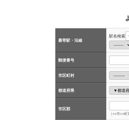
駅名検索
最寄駅・沿線
郵便番号
市区町村
都道府県
市区郡
（○○市○○町1