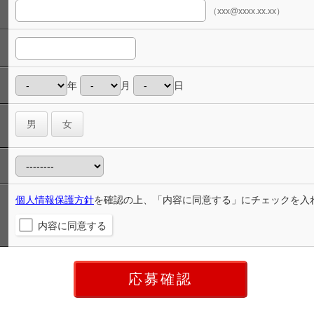
（xxx@xxxx.xx.xx）
年
月
日
男
女
個人情報保護方針
を確認の上、「内容に同意する」にチェックを入
内容に同意する