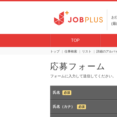
お
(最
TOP
トップ
仕事検索
リスト
詳細
応募フォーム
フォームに入力して送信してください。
氏名
必須
氏名（カナ）
必須