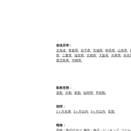
都道府県：
北海道
青森県
岩手県
宮城県
秋田県
山形県
県
三重県
滋賀県
京都府
大阪府
兵庫県
奈良
鹿児島県
沖縄県
勤務形態：
昼勤
夕勤
夜勤
短時間
早朝勤
期間：
1ヶ月未満
2ヶ月以内
3ヶ月以内
長期
職種：
荷物・商品仕分け
梱包・検品・ピッキング
コール