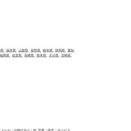
川県
福井県
山梨県
長野県
岐阜県
静岡県
愛知
福岡県
佐賀県
長崎県
熊本県
大分県
宮崎県
メール・小物仕分け・他
営業・販売・サービス