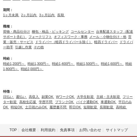
期間：
1ヶ月未満
2ヶ月以内
3ヶ月以内
長期
職種：
荷物・商品仕分け
梱包・検品・ピッキング
コールセンター
台車配達スタッフ（配達
サポート含む）
フォークリフト
オフィスワーク・事務
メール・小物仕分け・他
営
業・販売・サービス
ドライバー（軽四ドライバーを除く）
軽四ドライバー
ドライバ
ー助手
引越し作業
その他
時給：
時給1,200円～
時給1,300円～
時給1,400円～
時給1,500円～
時給1,600円～
時給
1,800円～
時給2,000円～
特徴：
日払い
週払い
高収入
副業OK
WワークOK
大学生歓迎
主婦・主夫歓迎
フリー
ター歓迎
高校生応援
学歴不問
ブランクOK
バイク通勤OK
車通勤OK
平日のみ
OK
時短OK
土日祝のみOK
履歴書不問
即日OK
短期歓迎
長期歓迎
高時給
TOP
会社概要
利用規約
免責事項
お問い合わせ
サイトマップ