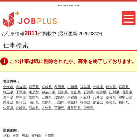
---
--- ---
---
2811
お仕事情報
件掲載中
(最終更新:2026/08/09)
仕事検索
この仕事は既に削除されたか、募集を終了しております。
都道府県：
北海道
青森県
岩手県
宮城県
秋田県
山形県
福島県
茨城県
栃木県
群馬県
埼玉県
千葉県
東京都
神奈川県
新潟県
富山県
石川県
福井県
山梨県
長野県
岐阜県
静岡県
愛知県
三重県
滋賀県
京都府
大阪府
兵庫県
奈良県
和歌山県
鳥取県
島根県
岡山県
広島県
山口県
徳島県
香川県
愛媛県
高知県
福岡県
佐賀県
長崎県
熊本県
大分県
宮崎県
鹿児島県
沖縄県
勤務形態：
昼勤
夕勤
夜勤
短時間
早朝勤