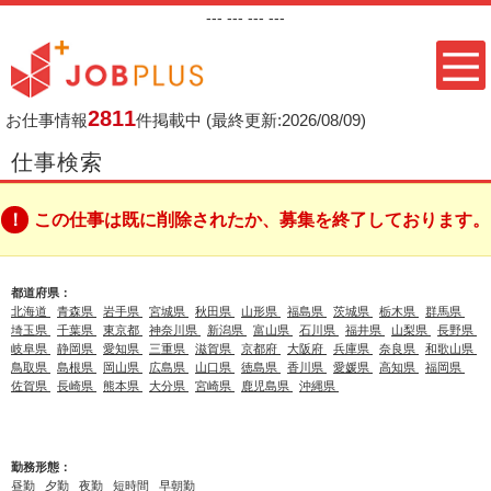
---
--- ---
---
2811
お仕事情報
件掲載中
(最終更新:2026/08/09)
仕事検索
この仕事は既に削除されたか、募集を終了しております。
都道府県：
北海道
青森県
岩手県
宮城県
秋田県
山形県
福島県
茨城県
栃木県
群馬県
埼玉県
千葉県
東京都
神奈川県
新潟県
富山県
石川県
福井県
山梨県
長野県
岐阜県
静岡県
愛知県
三重県
滋賀県
京都府
大阪府
兵庫県
奈良県
和歌山県
鳥取県
島根県
岡山県
広島県
山口県
徳島県
香川県
愛媛県
高知県
福岡県
佐賀県
長崎県
熊本県
大分県
宮崎県
鹿児島県
沖縄県
勤務形態：
昼勤
夕勤
夜勤
短時間
早朝勤