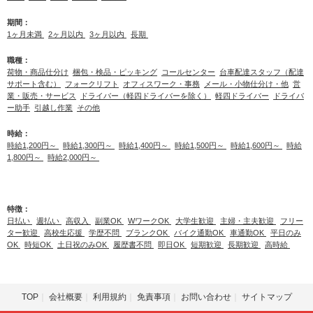
期間：
1ヶ月未満
2ヶ月以内
3ヶ月以内
長期
職種：
荷物・商品仕分け
梱包・検品・ピッキング
コールセンター
台車配達スタッフ（配達
サポート含む）
フォークリフト
オフィスワーク・事務
メール・小物仕分け・他
営
業・販売・サービス
ドライバー（軽四ドライバーを除く）
軽四ドライバー
ドライバ
ー助手
引越し作業
その他
時給：
時給1,200円～
時給1,300円～
時給1,400円～
時給1,500円～
時給1,600円～
時給
1,800円～
時給2,000円～
特徴：
日払い
週払い
高収入
副業OK
WワークOK
大学生歓迎
主婦・主夫歓迎
フリー
ター歓迎
高校生応援
学歴不問
ブランクOK
バイク通勤OK
車通勤OK
平日のみ
OK
時短OK
土日祝のみOK
履歴書不問
即日OK
短期歓迎
長期歓迎
高時給
TOP
会社概要
利用規約
免責事項
お問い合わせ
サイトマップ