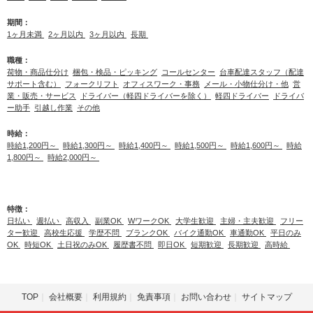
期間：
1ヶ月未満
2ヶ月以内
3ヶ月以内
長期
職種：
荷物・商品仕分け
梱包・検品・ピッキング
コールセンター
台車配達スタッフ（配達
サポート含む）
フォークリフト
オフィスワーク・事務
メール・小物仕分け・他
営
業・販売・サービス
ドライバー（軽四ドライバーを除く）
軽四ドライバー
ドライバ
ー助手
引越し作業
その他
時給：
時給1,200円～
時給1,300円～
時給1,400円～
時給1,500円～
時給1,600円～
時給
1,800円～
時給2,000円～
特徴：
日払い
週払い
高収入
副業OK
WワークOK
大学生歓迎
主婦・主夫歓迎
フリー
ター歓迎
高校生応援
学歴不問
ブランクOK
バイク通勤OK
車通勤OK
平日のみ
OK
時短OK
土日祝のみOK
履歴書不問
即日OK
短期歓迎
長期歓迎
高時給
TOP
会社概要
利用規約
免責事項
お問い合わせ
サイトマップ