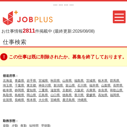
---
--- ---
---
2811
お仕事情報
件掲載中
(最終更新:2026/08/08)
仕事検索
この仕事は既に削除されたか、募集を終了しております。
都道府県：
北海道
青森県
岩手県
宮城県
秋田県
山形県
福島県
茨城県
栃木県
群馬県
埼玉県
千葉県
東京都
神奈川県
新潟県
富山県
石川県
福井県
山梨県
長野県
岐阜県
静岡県
愛知県
三重県
滋賀県
京都府
大阪府
兵庫県
奈良県
和歌山県
鳥取県
島根県
岡山県
広島県
山口県
徳島県
香川県
愛媛県
高知県
福岡県
佐賀県
長崎県
熊本県
大分県
宮崎県
鹿児島県
沖縄県
勤務形態：
昼勤
夕勤
夜勤
短時間
早朝勤