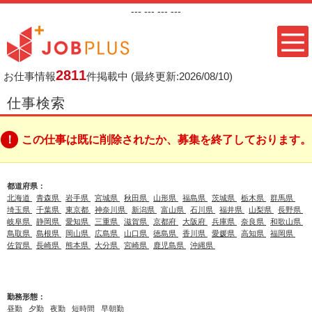
---
--- ---
---
2811
お仕事情報
件掲載中
(最終更新:2026/08/10)
仕事検索
この仕事は既に削除されたか、募集を終了しております。
都道府県：
北海道
青森県
岩手県
宮城県
秋田県
山形県
福島県
茨城県
栃木県
群馬県
埼玉県
千葉県
東京都
神奈川県
新潟県
富山県
石川県
福井県
山梨県
長野県
岐阜県
静岡県
愛知県
三重県
滋賀県
京都府
大阪府
兵庫県
奈良県
和歌山県
鳥取県
島根県
岡山県
広島県
山口県
徳島県
香川県
愛媛県
高知県
福岡県
佐賀県
長崎県
熊本県
大分県
宮崎県
鹿児島県
沖縄県
勤務形態：
昼勤
夕勤
夜勤
短時間
早朝勤