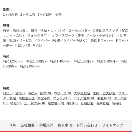
期間：
1ヶ月未満
2ヶ月以内
3ヶ月以内
長期
職種：
荷物・商品仕分け
梱包・検品・ピッキング
コールセンター
台車配達スタッフ（配達
サポート含む）
フォークリフト
オフィスワーク・事務
メール・小物仕分け・他
営
業・販売・サービス
ドライバー（軽四ドライバーを除く）
軽四ドライバー
ドライバ
ー助手
引越し作業
その他
時給：
時給1,200円～
時給1,300円～
時給1,400円～
時給1,500円～
時給1,600円～
時給
1,800円～
時給2,000円～
特徴：
日払い
週払い
高収入
副業OK
WワークOK
大学生歓迎
主婦・主夫歓迎
フリー
ター歓迎
高校生応援
学歴不問
ブランクOK
バイク通勤OK
車通勤OK
平日のみ
OK
時短OK
土日祝のみOK
履歴書不問
即日OK
短期歓迎
長期歓迎
高時給
TOP
会社概要
利用規約
免責事項
お問い合わせ
サイトマップ