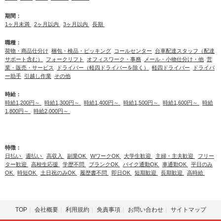
期間：
1ヶ月未満
2ヶ月以内
3ヶ月以内
長期
職種：
荷物・商品仕分け
梱包・検品・ピッキング
コールセンター
台車配達スタッフ（配達
サポート含む）
フォークリフト
オフィスワーク・事務
メール・小物仕分け・他
営
業・販売・サービス
ドライバー（軽四ドライバーを除く）
軽四ドライバー
ドライバ
ー助手
引越し作業
その他
時給：
時給1,200円～
時給1,300円～
時給1,400円～
時給1,500円～
時給1,600円～
時給
1,800円～
時給2,000円～
特徴：
日払い
週払い
高収入
副業OK
WワークOK
大学生歓迎
主婦・主夫歓迎
フリー
ター歓迎
高校生応援
学歴不問
ブランクOK
バイク通勤OK
車通勤OK
平日のみ
OK
時短OK
土日祝のみOK
履歴書不問
即日OK
短期歓迎
長期歓迎
高時給
TOP
会社概要
利用規約
免責事項
お問い合わせ
サイトマップ