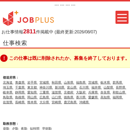
---
--- ---
---
2811
お仕事情報
件掲載中
(最終更新:2026/08/07)
仕事検索
この仕事は既に削除されたか、募集を終了しております。
都道府県：
北海道
青森県
岩手県
宮城県
秋田県
山形県
福島県
茨城県
栃木県
群馬県
埼玉県
千葉県
東京都
神奈川県
新潟県
富山県
石川県
福井県
山梨県
長野県
岐阜県
静岡県
愛知県
三重県
滋賀県
京都府
大阪府
兵庫県
奈良県
和歌山県
鳥取県
島根県
岡山県
広島県
山口県
徳島県
香川県
愛媛県
高知県
福岡県
佐賀県
長崎県
熊本県
大分県
宮崎県
鹿児島県
沖縄県
勤務形態：
昼勤
夕勤
夜勤
短時間
早朝勤