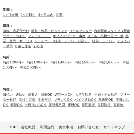
期間：
1ヶ月未満
2ヶ月以内
3ヶ月以内
長期
職種：
荷物・商品仕分け
梱包・検品・ピッキング
コールセンター
台車配達スタッフ（配達
サポート含む）
フォークリフト
オフィスワーク・事務
メール・小物仕分け・他
営
業・販売・サービス
ドライバー（軽四ドライバーを除く）
軽四ドライバー
ドライバ
ー助手
引越し作業
その他
時給：
時給1,200円～
時給1,300円～
時給1,400円～
時給1,500円～
時給1,600円～
時給
1,800円～
時給2,000円～
特徴：
日払い
週払い
高収入
副業OK
WワークOK
大学生歓迎
主婦・主夫歓迎
フリー
ター歓迎
高校生応援
学歴不問
ブランクOK
バイク通勤OK
車通勤OK
平日のみ
OK
時短OK
土日祝のみOK
履歴書不問
即日OK
短期歓迎
長期歓迎
高時給
TOP
会社概要
利用規約
免責事項
お問い合わせ
サイトマップ