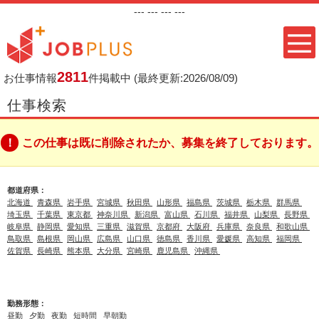
---
--- ---
---
2811
お仕事情報
件掲載中
(最終更新:2026/08/09)
仕事検索
この仕事は既に削除されたか、募集を終了しております。
都道府県：
北海道
青森県
岩手県
宮城県
秋田県
山形県
福島県
茨城県
栃木県
群馬県
埼玉県
千葉県
東京都
神奈川県
新潟県
富山県
石川県
福井県
山梨県
長野県
岐阜県
静岡県
愛知県
三重県
滋賀県
京都府
大阪府
兵庫県
奈良県
和歌山県
鳥取県
島根県
岡山県
広島県
山口県
徳島県
香川県
愛媛県
高知県
福岡県
佐賀県
長崎県
熊本県
大分県
宮崎県
鹿児島県
沖縄県
勤務形態：
昼勤
夕勤
夜勤
短時間
早朝勤